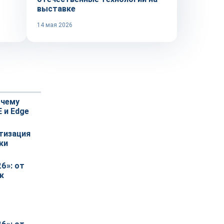
выставке
14 мая 2026
очему
E и Edge
тизация
ки
6»: от
к