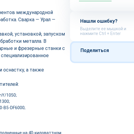
онентов международной
аботка. Сварка — Урал —
Нашли ошибку?
Выделите ее мышкой и
авкой, установкой, запуском
нажмите Ctrl + Enter
бработки металла. В
арные и фрезерные станки с
Поделиться
 специализированное
 оснастку, а также
тителей:
mY/1050;
1300;
0-B5-DF6000;
выполненные на 40-киловаттном