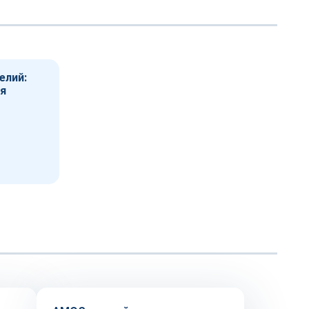
елий:
ая
Автоматизация