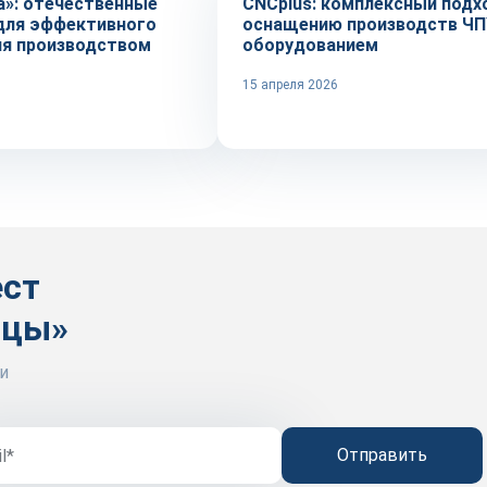
а»: отечественные
CNCplus: комплексный подх
для эффективного
оснащению производств ЧП
ия производством
оборудованием
15 апреля 2026
ест
ицы»
и
Отправить