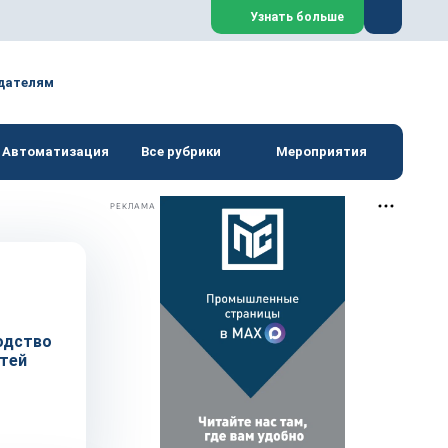
Закрыть
Узнать больше
дателям
Автоматизация
Все рубрики
Мероприятия
РЕКЛАМА
одство
стей