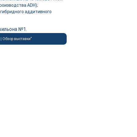
производства ADH);
 гибридного аддитивного
вильона №1.
| Обзор выставки"