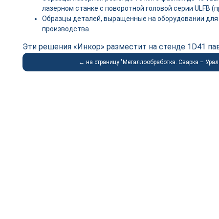
лазерном станке с поворотной головой серии ULFB (
Образцы деталей, выращенные на оборудовании для
производства.
Эти решения «Инкор» разместит на стенде 1D41 па
← на страницу "Металлообработка. Сварка – Урал 