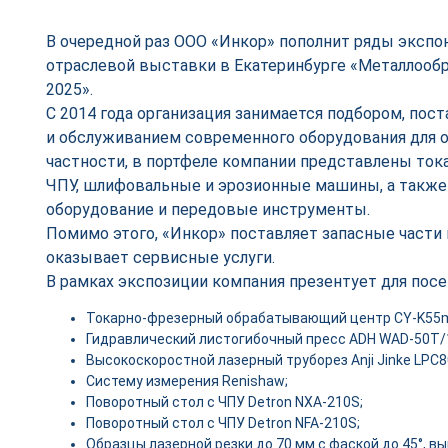
В очередной раз ООО «Инкор» пополнит ряды эксп
отраслевой выставки в Екатеринбурге «Металлообр
2025».
С 2014 года организация занимается подбором, пост
и обслуживанием современного оборудования для о
частности, в портфеле компании представлены ток
ЧПУ, шлифовальные и эрозионные машины, а также
оборудование и передовые инструменты.
Помимо этого, «Инкор» поставляет запасные части и
оказывает сервисные услуги.
В рамках экспозиции компания презентует для посе
Токарно-фрезерный обрабатывающий центр CY-K55
Гидравлический листогибочный пресс ADH WAD-50T/
Высокоскоростной лазерный труборез Anji Jinke LPC8
Систему измерения Renishaw;
Поворотный стол с ЧПУ Detron NXA-210S;
Поворотный стол с ЧПУ Detron NFA-210S;
Образцы лазерной резки до 70 мм с фаской до 45°, 