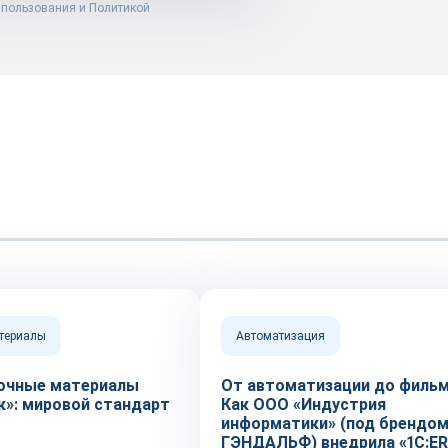
 пользования
и
Политикой
атериалы
Автоматизация
очные материалы
От автоматизации до фильм
к»: мировой стандарт
Как ООО «Индустрия
информатики» (под брендо
ГЭНДАЛЬФ) внедрила «1С:ER