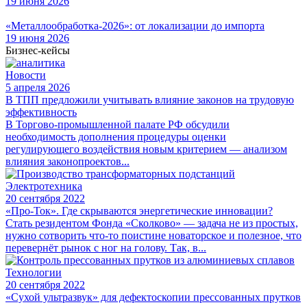
19 июня 2026
«Металлообработка-2026»: от локализации до импорта
19 июня 2026
Бизнес-кейсы
Новости
5 апреля 2026
В ТПП предложили учитывать влияние законов на трудовую
эффективность
В Торгово-промышленной палате РФ обсудили
необходимость дополнения процедуры оценки
регулирующего воздействия новым критерием — анализом
влияния законопроектов...
Электротехника
20 сентября 2022
«Про-Ток». Где скрываются энергетические инновации?
Стать резидентом Фонда «Сколково» — задача не из простых,
нужно сотворить что-то поистине новаторское и полезное, что
перевернёт рынок с ног на голову. Так, в...
Технологии
20 сентября 2022
«Сухой ультразвук» для дефектоскопии прессованных прутков