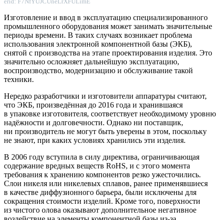
erid: F7NfYUJCUneLrXFULimE
Изготовление и ввод в эксплуатацию специализированного
промышленного оборудования может занимать значительные
периоды времени. В таких случаях возникает проблема
использования электронной компонентной базы (ЭКБ),
снятой с производства на этапе проектирования изделия. Это
значительно осложняет дальнейшую эксплуатацию,
воспроизводство, модернизацию и обслуживание такой
техники.
Нередко разработчики и изготовители аппаратуры считают,
что ЭКБ, произведённая до 2016 года и хранившаяся
в упаковке изготовителя, соответствует необходимому уровню
надёжности и долговечности. Однако ни поставщик,
ни производитель не могут быть уверены в этом, поскольку
не знают, при каких условиях хранились эти изделия.
В 2006 году вступила в силу директива, ограничивающая
содержание вредных веществ RoHS, и с этого момента
требования к хранению компонентов резко ужесточились.
Слои никеля или никелевых сплавов, ранее применявшиеся
в качестве диффузионного барьера, были исключены для
сокращения стоимости изделий. Кроме того, поверхности
из чистого олова оказывают дополнительное негативное
воздействие на элементы компонентной базы из-за