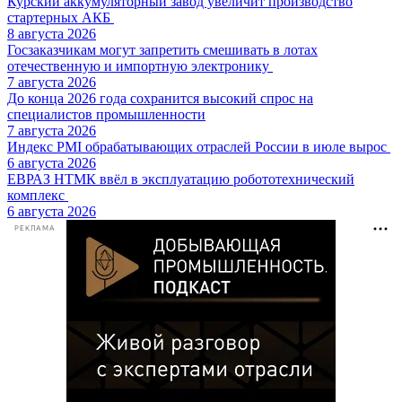
Курский аккумуляторный завод увеличит производство
стартерных АКБ
8 августа 2026
Госзаказчикам могут запретить смешивать в лотах
отечественную и импортную электронику
7 августа 2026
До конца 2026 года сохранится высокий спрос на
специалистов промышленности
7 августа 2026
Индекс PMI обрабатывающих отраслей России в июле вырос
6 августа 2026
ЕВРАЗ НТМК ввёл в эксплуатацию робототехнический
комплекс
6 августа 2026
РЕКЛАМА