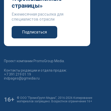
страницы»
Ежемесячная рассылка для
специалистов отрасли
Подписаться
Проект компании PromoGroup Media.
Контакты редакции и отдела продаж:
+7 391 219 01 19
indpages@pgmedia.ru
16+
© ООО "ПромоГрупп Медиа", 2016-2026 Копирование
материалов запрещено. Возрастное ограничение 16+