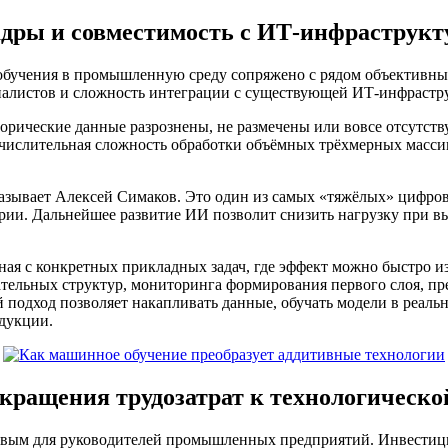
адры и совместимость с ИТ-инфраструкт
обучения в промышленную среду сопряжено с рядом объективны
иалистов и сложность интеграции с существующей ИТ-инфрастр
орические данные разрознены, не размечены или вовсе отсутст
ычислительная сложность обработки объёмных трёхмерных масси
зывает Алексей Симаков. Это один из самых «тяжёлых» цифровы
трии. Дальнейшее развитие ИИ позволит снизить нагрузку при в
я с конкретных прикладных задач, где эффект можно быстро из
ательных структур, мониторинга формирования первого слоя, п
 подход позволяет накапливать данные, обучать модели в реал
дукции.
окращения трудозатрат к технологическо
чевым для руководителей промышленных предприятий. Инвестиц