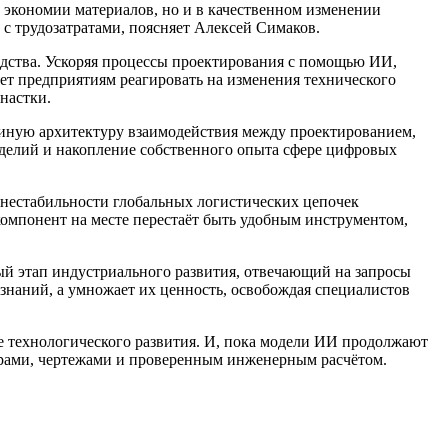
й экономии материалов, но и в качественном изменении
с трудозатратами, поясняет Алексей Симаков.
одства. Ускоряя процессы проектирования с помощью ИИ,
ет предприятиям реагировать на изменения технического
настки.
о иную архитектуру взаимодействия между проектированием,
зделий и накопление собственного опыта сфере цифровых
 нестабильности глобальных логистических цепочек
компонент на месте перестаёт быть удобным инструментом,
ый этап индустриального развития, отвечающий на запросы
знаний, а умножает их ценность, освобождая специалистов
де технологического развития. И, пока модели ИИ продолжают
фрами, чертежами и проверенным инженерным расчётом.