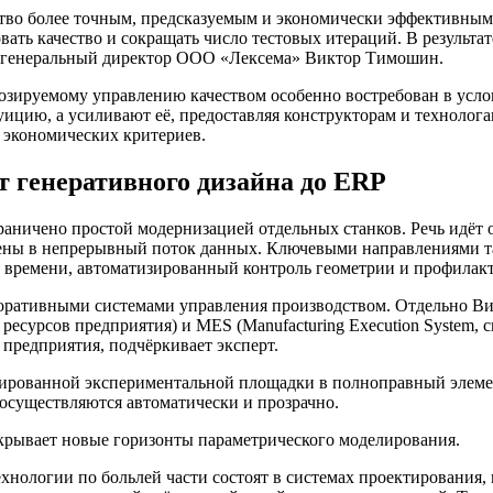
тво более точным, предсказуемым и экономически эффективным
вать качество и сокращать число тестовых итераций. В результа
ет генеральный директор ООО «Лексема» Виктор Тимошин.
зируемому управлению качеством особенно востребован в услови
цию, а усиливают её, предоставляя конструкторам и технолога
 экономических критериев.
 генеративного дизайна до ERP
аничено простой модернизацией отдельных станков. Речь идёт 
нены в непрерывный поток данных. Ключевыми направлениями та
 времени, автоматизированный контроль геометрии и профилак
рпоративными системами управления производством. Отдельно 
ие ресурсов предприятия) и MES (Manufacturing Execution Syste
предприятия, подчёркивает эксперт.
лированной экспериментальной площадки в полноправный элемен
 осуществляются автоматически и прозрачно.
крывает новые горизонты параметрического моделирования.
ологии по больлей части состоят в системах проектирования, 