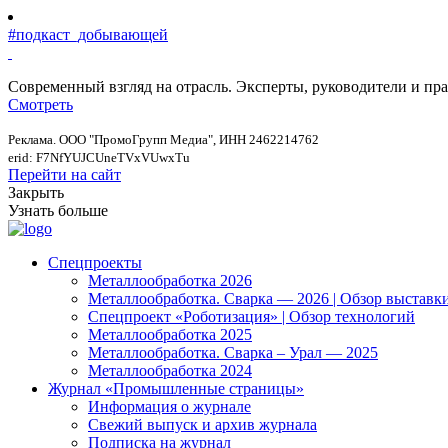
#подкаст_добывающей
Современный взгляд на отрасль. Эксперты, руководители и п
Смотреть
Реклама. ООО "ПромоГрупп Медиа", ИНН 2462214762
erid: F7NfYUJCUneTVxVUwxTu
Перейти на сайт
Закрыть
Узнать больше
Спецпроекты
Металлообработка 2026
Металлообработка. Сварка — 2026 | Обзор выставк
Спецпроект «Роботизация» | Обзор технологий
Металлообработка 2025
Металлообработка. Сварка – Урал — 2025
Металлообработка 2024
Журнал «Промышленные страницы»
Информация о журнале
Свежий выпуск и архив журнала
Подписка на журнал