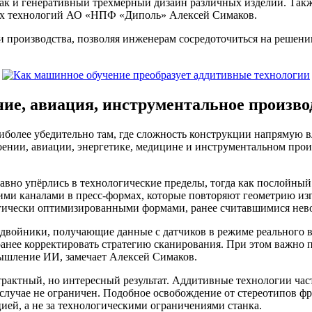
так и генеративный трёхмерный дизайн различных изделий. Такж
ных технологий АО «НПФ «Диполь» Алексей Симаков.
производства, позволяя инженерам сосредоточиться на решении
ие, авиация, инструментальное произво
аиболее убедительно там, где сложность конструкции напрямую 
нии, авиации, энергетике, медицине и инструментальном произ
авно упёрлись в технологические пределы, тогда как послойный
ми каналами в пресс-­формах, которые повторяют геометрию из
огически оптимизированными формами, ранее считавшимися не
вой­ники, получающие данные с датчиков в режиме реального в
ранее корректировать стратегию сканирования. При этом важно п
ышление ИИ, замечает Алексей Симаков.
рактный, но интересный результат. Аддитивные технологии час
 случае не ограничен. Подобное освобождение от стереотипов ф
ией, а не за технологическими ограничениями станка.