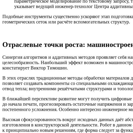
параметрическое моделирование по текстовому запросу, 
указывает ведущий инженер-­технолог Центра аддитив
Подобные инструменты существенно ускоряют этап подготовки 
геометрических сеток или расчёте вспомогательных структур.
Отраслевые точки роста: машиностроен
Синергия алгоритмов и аддитивных методов проявляет себя н
целесообразность. Наибольший эффект возможен в машинострое
констатирует Виктор Тимошин.
В этих отраслях традиционные методы обработки материалов д
позволяет создавать компоненты со специальными охлаждающи
отвод тепла; внутренними решётчатыми структурами и топол
В ближайшей перспективе развитие могут получить цифровые д
до начала печати, прогнозировать остаточные напряжения и за
постепенного усложнения. Особенно интересно инженерное м
Высокая сфокусированность вокруг исходных данных даёт абст
изготовления в конструкторской деятельности. Робот в данном
к принципиально новым решениям, где форма следует за функц