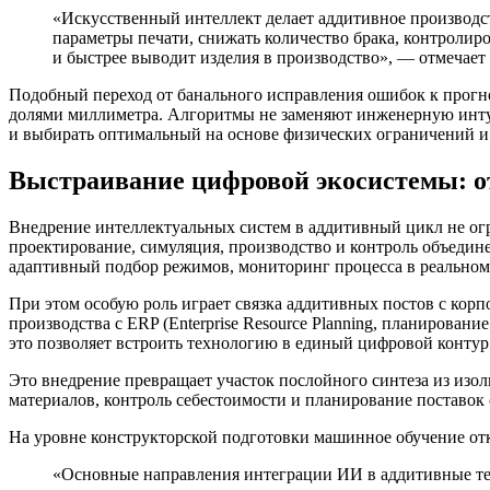
«Искусственный интеллект делает аддитивное производс
параметры печати, снижать количество брака, контролиро
и быстрее выводит изделия в производство», — отмеча
Подобный переход от банального исправления ошибок к прогно
долями миллиметра. Алгоритмы не заменяют инженерную интуи
и выбирать оптимальный на основе физических ограничений и
Выстраивание цифровой экосистемы: от
Внедрение интеллектуальных систем в аддитивный цикл не огр
проектирование, симуляция, производство и контроль объеди
адаптивный подбор режимов, мониторинг процесса в реальном
При этом особую роль играет связка аддитивных постов с ко
производства с ERP (Enterprise Resource Planning, планирован
это позволяет встроить технологию в единый цифровой контур 
Это внедрение превращает участок послойного синтеза из изо
материалов, контроль себестоимости и планирование поставок
На уровне конструкторской подготовки машинное обучение от
«Основные направления интеграции ИИ в аддитивные техн