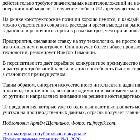
действительно требуют значительных капиталовложений на нача
операционной модели. Получение любого ИИ-преимущества в со
На рынке конструкторские позиции хорошо ценятся, и каждый 
можно существенно сократить расходы и время вывода на рын
задания или рыночного спроса в разы быстрее, чем при испол
Предприятия, сделавшие ставку на эту технологию, не просто
изготовлением и контролем. Они получат более гибкое произв
технологий, резюмирует Виктор Тимошин.
В перспективе это даёт серьёзное конкурентное преимущество
и растущих требований к локализации способность быстро спр
а становится преимуществом.
Таким образом, синергия искусственного интеллекта и аддити
производств в точности, воспроизводимости и экономической
от рутины и направляя их внимание на решение нестандартных
Те предприятия, которые уже сегодня начинают выстраивать м
учиться на производственных данных, отрасль получает глав
Подготовил Артём Щетников. Фото: ru.freepik.com.
Этот материал опубликован в журнале
Промышленные страницы №3, 2026.