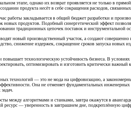
льном этапе, однако их возврат проявляется не только в прямо
здании продукта несёт в себе сокращения расходов, связанных 
час работы закладывается в общий бюджет разработки и произв
ок новых продуктов. Подобный синергетический эффект позволя
ьзовании традиционных цепочек поставок и инструментальной ос
 вводят новый производственный участок, а создают совершенн
одство, снижение издержек, сокращение сроков запуска новых и
 и повышает технологическую устойчивость бизнеса. В условиях
оектировать, оптимизировать и изготовить критически важный 
вных технологий — это не мода на цифровизацию, а закономерн
 эффективности. Она не отменяет фундаментальных инженерных 
 задач.
осты между алгоритмами и станками, завтра окажутся в авангар
ный ресурс — уверенность в завтрашнем дне, подкреплённую ци