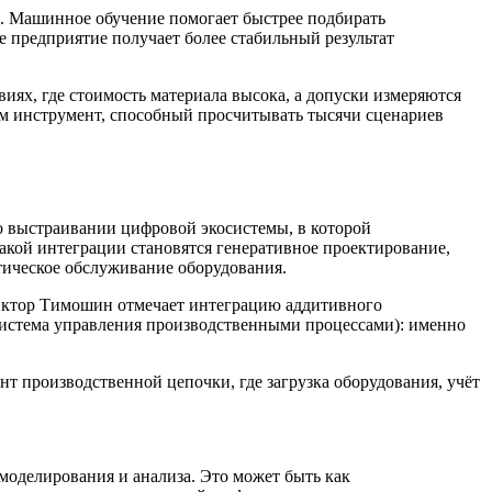
. Машинное обучение помогает быстрее подбирать
те предприятие получает более стабильный результат
ях, где стоимость материала высока, а допуски измеряются
м инструмент, способный просчитывать тысячи сценариев
о выстраивании цифровой экосистемы, в которой
кой интеграции становятся генеративное проектирование,
тическое обслуживание оборудования.
Виктор Тимошин отмечает интеграцию аддитивного
m, система управления производственными процессами): именно
т производственной цепочки, где загрузка оборудования, учёт
моделирования и анализа. Это может быть как