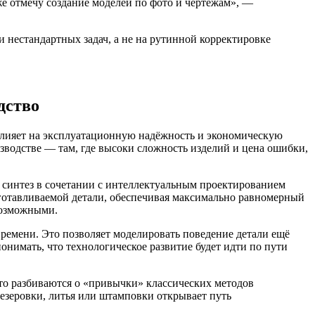
е отмечу создание моделей по фото и чертежам», —
 нестандартных задач, а не на рутинной корректировке
дство
влияет на эксплуатационную надёжность и экономическую
водстве — там, где высоки сложность изделий и цена ошибки,
 синтез в сочетании с интеллектуальным проектированием
готавливаемой детали, обеспечивая максимально равномерный
возможными.
ремени. Это позволяет моделировать поведение детали ещё
онимать, что технологическое развитие будет идти по пути
то разбиваются о «привычки» классических методов
резеровки, литья или штамповки открывает путь