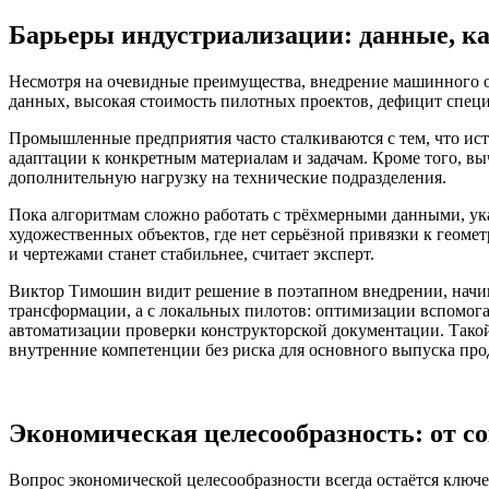
Барьеры индустриализации: данные, к
Несмотря на очевидные преимущества, внедрение машинного 
данных, высокая стоимость пилотных проектов, дефицит спец
Промышленные предприятия часто сталкиваются с тем, что ист
адаптации к конкретным материалам и задачам. Кроме того, в
дополнительную нагрузку на технические подразделения.
Пока алгоритмам сложно работать с трёхмерными данными, ука
художественных объектов, где нет серьёзной привязки к геоме
и чертежами станет стабильнее, считает эксперт.
Виктор Тимошин видит решение в поэтапном внедрении, начина
трансформации, а с локальных пилотов: оптимизации вспомог
автоматизации проверки конструкторской документации. Такой
внутренние компетенции без риска для основного выпуска про
Экономическая целесообразность: от с
Вопрос экономической целесообразности всегда остаётся клю