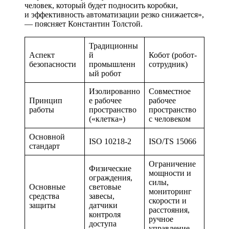
человек, который будет подносить коробки,
и эффективность автоматизации резко снижается»,
— поясняет Константин Толстой.
Традиционны
Аспект
й
Кобот (робот-
безопасности
промышленн
сотрудник)
ый робот
Изолированно
Совместное
Принцип
е рабочее
рабочее
работы
пространство
пространство
(«клетка»)
с человеком
Основной
ISO 10218-2
ISO/TS 15066
стандарт
Ограничение
Физические
мощности и
ограждения,
силы,
Основные
световые
мониторинг
средства
завесы,
скорости и
защиты
датчики
расстояния,
контроля
ручное
доступа
управление