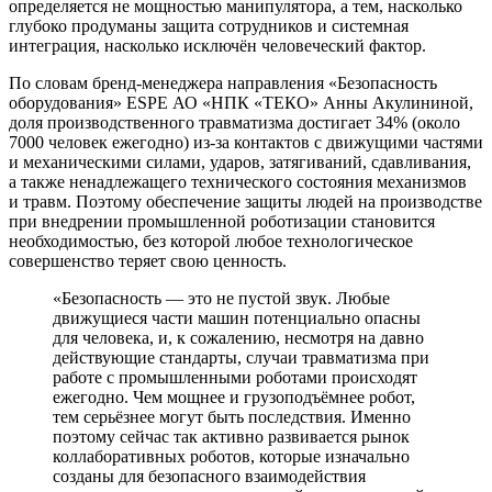
определяется не мощностью манипулятора, а тем, насколько
глубоко продуманы защита сотрудников и системная
интеграция, насколько исключён человеческий фактор.
По словам бренд-­менеджера направления «Безопасность
оборудования» ESPE АО «НПК «ТЕКО» Анны Акулининой,
доля производственного травматизма достигает 34% (около
7000 человек ежегодно) из-за контактов с движущими частями
и механическими силами, ударов, затягиваний, сдавливания,
а также ненадлежащего технического состояния механизмов
и травм. Поэтому обеспечение защиты людей на производстве
при внедрении промышленной роботизации становится
необходимостью, без которой любое технологическое
совершенство теряет свою ценность.
«Безопасность — это не пустой звук. Любые
движущиеся части машин потенциально опасны
для человека, и, к сожалению, несмотря на давно
действующие стандарты, случаи травматизма при
работе с промышленными роботами происходят
ежегодно. Чем мощнее и грузоподъёмнее робот,
тем серьёзнее могут быть последствия. Именно
поэтому сейчас так активно развивается рынок
коллаборативных роботов, которые изначально
созданы для безопасного взаимодействия