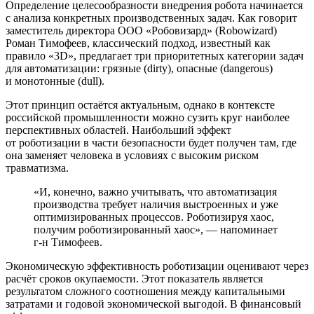
Определение целесообразности внедрения робота начинается
с анализа конкретных производственных задач. Как говорит
заместитель директора ООО «Робовизард» (Robowizard)
Роман Тимофеев, классический подход, известный как
правило «3D», предлагает три приоритетных категории задач
для автоматизации: грязные (dirty), опасные (dangerous)
и монотонные (dull).
Этот принцип остаётся актуальным, однако в контексте
российской промышленности можно сузить круг наиболее
перспективных областей. Наибольший эффект
от роботизации в части безопасности будет получен там, где
она заменяет человека в условиях с высоким риском
травматизма.
«И, конечно, важно учитывать, что автоматизация
производства требует наличия выстроенных и уже
оптимизированных процессов. Роботизируя хаос,
получим роботизированный хаос», — напоминает
г-н Тимофеев.
Экономическую эффективность роботизации оценивают через
расчёт сроков окупаемости. Этот показатель является
результатом сложного соотношения между капитальными
затратами и годовой экономической выгодой. В финансовый