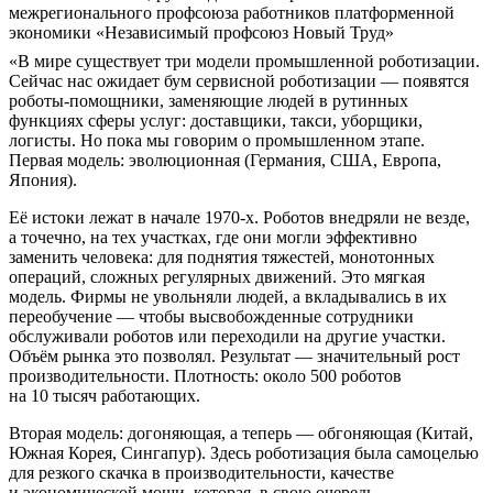
межрегионального профсоюза работников платформенной
экономики «Независимый профсоюз Новый Труд»
«В мире существует три модели промышленной роботизации.
Сейчас нас ожидает бум сервисной роботизации — появятся
роботы-­помощники, заменяющие людей в рутинных
функциях сферы услуг: доставщики, такси, уборщики,
логисты. Но пока мы говорим о промышленном этапе.
Первая модель: эволюционная (Германия, США, Европа,
Япония).
Её истоки лежат в начале 1970‑х. Роботов внедряли не везде,
а точечно, на тех участках, где они могли эффективно
заменить человека: для поднятия тяжестей, монотонных
операций, сложных регулярных движений. Это мягкая
модель. Фирмы не увольняли людей, а вкладывались в их
переобучение — чтобы высвобожденные сотрудники
обслуживали роботов или переходили на другие участки.
Объём рынка это позволял. Результат — значительный рост
производительности. Плотность: около 500 роботов
на 10 тысяч работающих.
Вторая модель: догоняющая, а теперь — обгоняющая (Китай,
Южная Корея, Сингапур). Здесь роботизация была самоцелью
для резкого скачка в производительности, качестве
и экономической мощи, которая, в свою очередь,