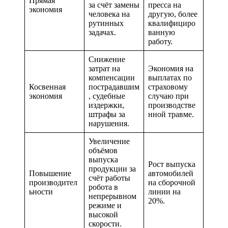
Прямая
за счёт замены
пресса на
экономия
человека на
другую, более
рутинных
квалифициро
задачах.
ванную
работу.
Снижение
затрат на
Экономия на
компенсации
выплатах по
Косвенная
пострадавшим
страховому
экономия
, судебные
случаю при
издержки,
производстве
штрафы за
нной травме.
нарушения.
Увеличение
объёмов
выпуска
Рост выпуска
продукции за
Повышение
автомобилей
счёт работы
производител
на сборочной
робота в
ьности
линии на
непрерывном
20%.
режиме и
высокой
скорости.