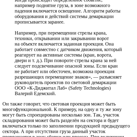
например поднятие груза, в зоне возможного
падения включается освещение. Алгоритм работы
оборудования и действий системы демаркации
прописывается заранее.
Например, при перемещении стрелы крана,
техники, открывании или закрывании ворот
на объекте включается заданная проекция. Она
работает совместно с датчиком движения, который
реагирует на активные системы (кран, ворота,
двери и т. д.). При повороте стрелы крана за ней
следует подсвечивание опасной зоны. Если кран
не работает или обесточен, возможна проекция
разрешающих перемещение знаков», — разъясняет
руководитель проектов по световой демаркации
ООО «К-Диджитал Лаб» (Safety Technologies)
Валерий Едемский.
Он также говорит, что световая проекция может быть
многофункциональной. К примеру, на одну и ту же зону
могут быть спроецированы несколько зон. Так, участок
складирования может быть разделён на сектора и будет
включаться только по заполнении продукцией предыдущего
сектора. А при отсутствии груза данный участок
превращается в зону сборки или проезда. При включении