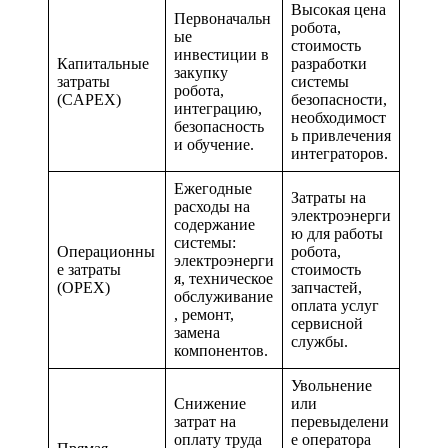
Высокая цена
Первоначальн
робота,
ые
стоимость
инвестиции в
Капитальные
разработки
закупку
затраты
системы
робота,
(CAPEX)
безопасности,
интеграцию,
необходимост
безопасность
ь привлечения
и обучение.
интеграторов.
Ежегодные
Затраты на
расходы на
электроэнерги
содержание
ю для работы
системы:
Операционны
робота,
электроэнерги
е затраты
стоимость
я, техническое
(OPEX)
запчастей,
обслуживание
оплата услуг
, ремонт,
сервисной
замена
службы.
компонентов.
Увольнение
Снижение
или
затрат на
перевыделени
оплату труда
е оператора