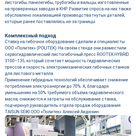
листогибы, панелегибы, трубогибы и вальцы, изготовленные
на проверенных заводах в КНР. Развитие спроса на них также
обусловлено локализацией производства гнутых деталей,
которые ранее поставлялись из-за границы.
Комплексный подход
Ставку на гибочное оборудование сделали и специалисты
ООО «Политек» (POLITEK). На своём стенде они разместили
сервогидравлический листогибочный пресс ROOTEK HYBRID
3100–135, который сочетает мощность гидравлических
прессов и скорость электромеханических гибочных станков
для листового металла.
Применение гибридных технологий обеспечивает снижение
потребления электроэнергии до 70%. А, благодаря
уменьшению на 50% требуемого объёма гидравлического
масла, снижаются и затраты на обслуживание станка,
подчеркнул руководитель отдела продаж оборудования
TAISUN SEIKI ООО «Политек» Алексей Авдюхин.