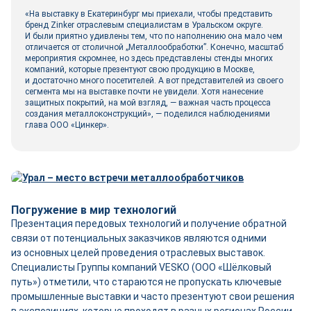
«На выставку в Екатеринбург мы приехали, чтобы представить
бренд Zinker отраслевым специалистам в Уральском округе.
И были приятно удивлены тем, что по наполнению она мало чем
отличается от столичной „Металлообработки”. Конечно, масштаб
мероприятия скромнее, но здесь представлены стенды многих
компаний, которые презентуют свою продукцию в Москве,
и достаточно много посетителей. А вот представителей из своего
сегмента мы на выставке почти не увидели. Хотя нанесение
защитных покрытий, на мой взгляд, — важная часть процесса
создания металлоконструкций», — поделился наблюдениями
глава ООО «Цинкер».
Погружение в мир технологий
Презентация передовых технологий и получение обратной
связи от потенциальных заказчиков являются одними
из основных целей проведения отраслевых выставок.
Специалисты Группы компаний VESKO (ООО «Шёлковый
путь») отметили, что стараются не пропускать ключевые
промышленные выставки и часто презентуют свои решения
в экспозициях, которые проходят в разных регионах России,