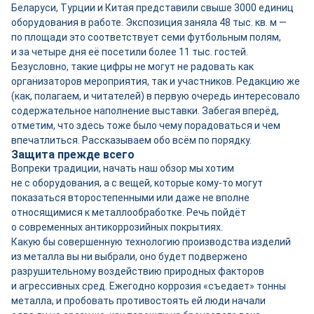
Беларуси, Турции и Китая представили свыше 3000 единиц
оборудования в работе. Экспозиция заняла 48 тыс. кв. м —
по площади это соответствует семи футбольным полям,
и за четыре дня её посетили более 11 тыс. гостей.
Безусловно, такие цифры не могут не радовать как
организаторов мероприятия, так и участников. Редакцию же
(как, полагаем, и читателей) в первую очередь интересовало
содержательное наполнение выставки. Забегая вперёд,
отметим, что здесь тоже было чему порадоваться и чем
впечатлиться. Рассказываем обо всём по порядку.
Защита прежде всего
Вопреки традиции, начать наш обзор мы хотим
не с оборудования, а с вещей, которые кому‑то могут
показаться второстепенными или даже не вполне
относящимися к металлообработке. Речь пойдёт
о современных антикоррозийных покрытиях.
Какую бы совершенную технологию производства изделий
из металла вы ни выбрали, оно будет подвержено
разрушительному воздействию природных факторов
и агрессивных сред. Ежегодно коррозия «съедает» тонны
металла, и пробовать противостоять ей люди начали