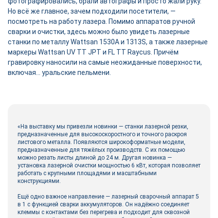
фотографировались, брали автографы и просто жали руку.
Но всё же главное, зачем подходили посетители, —
посмотреть на работу лазера. Помимо аппаратов ручной
сварки и очистки, здесь можно было увидеть лазерные
станки по металлу Wattsan 1530A и 1313S, а также лазерные
маркеры Wattsan UV TT JPT и FL TT Raycus. Причём
гравировку наносили на самые неожиданные поверхности,
включая… уральские пельмени.
«На выставку мы привезли новинки — станки лазерной резки,
предназначенные для высокоскоростного и точного раскроя
листового металла. Появляются широкоформатные модели,
предназначенные для тяжёлых производств. С их помощью
можно резать листы длиной до 24 м. Другая новинка —
установка лазерной очистки мощностью 6 кВт, которая позволяет
работать с крупными площадями и масштабными
конструкциями.
Ещё одно важное направление — лазерный сварочный аппарат 5
в 1 с функцией сварки аккумуляторов. Он надёжно соединяет
клеммы с контактами без перегрева и подходит для сквозной