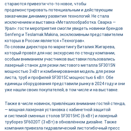
стараются привезти что‑то новое, чтобы
продемонстрировать потенциальным и действующим
заказчикам динамику развития технологий. Не стала
исключением и выставка «Металлообработка. Сварка —
Урал»: гости мероприятия смогли увидеть новинки брендов
Senfeng и Teslamak Makina, эксклюзивным представителем
которых в России является «Технограв».
По словам директора по маркетингу Виталия Жигарева,
который провёл для нас экскурсию по стенду компании,
особым вниманием участников выставки пользовались
лазерный станок для резки листового металла SF3015N
мощностью 3 кВт и комбинированная модель для резки
листа, труб и профилей SF3015C мощностью 6 кВт. Обе
единицы оборудования представили рынку в 2024 году и они
уже нашли своих покупателей, в том числе и на выставке.
Также в числе новинок, привлёкших внимание гостей стенда,
— мощная лазерная установка с кабинетной защитой
и системой сменных столов SF3015HC (6 кВт) и лазерный
труборез SF6020Т (3 кВт) в обновлённом дизайне. Также
компания привезла гидравлический листогибочный пресс