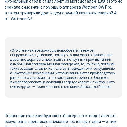
журнальный стол в стиле лофт из мотодеталей. Для этого их
сначала очистили с помощью аппарата Wattsan CW Pro,
а затем приварили друг к другу ручной лазерной сваркой 4
в 1 Wattsan G2.
«Это отличная возможность попробовать лазерное
оборудование в действии, потому что для малого бизнеса оно
довольно дорогостоящее. Если вы не крупный промышленник,
а небольшая реставрационная мастерская, то, конечно, потянуть
такие расходы сложно. Как блогер я периодически сотрудничаю
с некоторыми компаниями, которые занимаются производством
различного инструмента, но, как правило, ручного. Здесь же
я смог попробовать в действии лазерную сварку и очистку, и это
очень круто», — поделился впечатлениями Александр Павлов.
Появление екатеринбургского блогера на стенде Lasercut,
безусловно, привлекло внимание гостей выставки — с ним