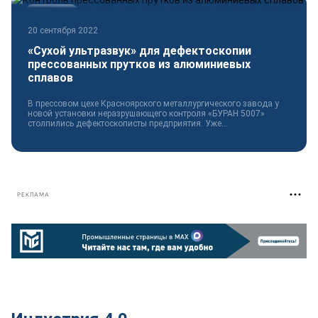
Технологии
20 сентября 2022
«Сухой ультразвук» для дефектоскопии
прессованных прутков из алюминиевых
сплавов
В прессовом цехе Красноярского металлургического завода у
новой установки неразрушающего контроля «БУРАН 5007»
столпились дефектоскописты предприятия. Уже...
РЕКЛАМА