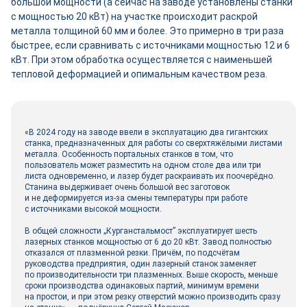
большой мощности (а сейчас на заводе установлены станки
с мощностью 20 кВт) на участке происходит раскрой
металла толщиной 60 мм и более. Это примерно в три раза
быстрее, если сравнивать с источниками мощностью 12 и 6
кВт. При этом обработка осуществляется с наименьшей
тепловой деформацией и опимальным качеством реза.
«В 2024 году на заводе ввели в эксплуатацию два гигантских
станка, предназначенных для работы со сверхтяжёлыми листами
металла. Особенность портальных станков в том, что
пользователь может разместить на одном столе два или три
листа одновременно, и лазер будет раскраивать их поочерёдно.
Станина выдерживает очень большой вес заготовок
и не деформируется из-за смены температуры при работе
с источниками высокой мощности.
В общей сложности „Курганстальмост” эксплуатирует шесть
лазерных станков мощностью от 6 до 20 кВт. Завод полностью
отказался от плазменной резки. Причём, по подсчётам
руководства предприятия, один лазерный станок заменяет
по производительности три плазменных. Выше скорость, меньше
сроки производства одинаковых партий, минимум времени
на простои, и при этом резку отверстий можно производить сразу