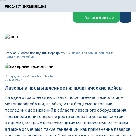
#подкаст_добывающей
Узнать больше
Главная
→
Обзор прошедших мероприятий
→
Лазеры в промышленности:
практические кейсы
Фото редакции PromoGroup Media
20 мая 2024
Лазеры в промышленности: практические кейсы
Ни одна отраслевая выставка, посвящённая технологиям
металлообработки, не обходится без демонстрации
последних достижений в области лазерного оборудования.
Производители говорят о росте спроса на установки «три
в одном», мощные и сверхмощные металлорежущие станки,
а также отмечают такие тенденции, как применение лазеров
для упрочнения металла. Словом, возможности лазеров если