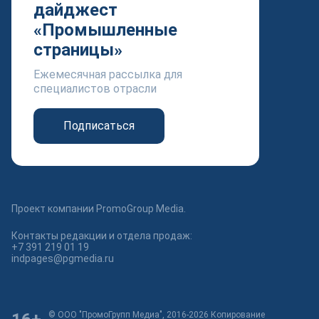
дайджест
«Промышленные
страницы»
Ежемесячная рассылка для
специалистов отрасли
Подписаться
Проект компании PromoGroup Media.
Контакты редакции и отдела продаж:
+7 391 219 01 19
indpages@pgmedia.ru
© ООО "ПромоГрупп Медиа", 2016-2026 Копирование