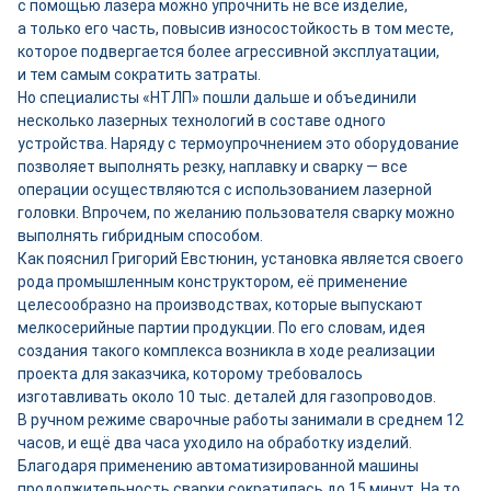
с помощью лазера можно упрочнить не всё изделие,
а только его часть, повысив износостойкость в том месте,
которое подвергается более агрессивной эксплуатации,
и тем самым сократить затраты.
Но специалисты «НТЛП» пошли дальше и объединили
несколько лазерных технологий в составе одного
устройства. Наряду с термоупрочнением это оборудование
позволяет выполнять резку, наплавку и сварку — все
операции осуществляются с использованием лазерной
головки. Впрочем, по желанию пользователя сварку можно
выполнять гибридным способом.
Как пояснил Григорий Евстюнин, установка является своего
рода промышленным конструктором, её применение
целесообразно на производствах, которые выпускают
мелкосерийные партии продукции. По его словам, идея
создания такого комплекса возникла в ходе реализации
проекта для заказчика, которому требовалось
изготавливать около 10 тыс. деталей для газопроводов.
В ручном режиме сварочные работы занимали в среднем 12
часов, и ещё два часа уходило на обработку изделий.
Благодаря применению автоматизированной машины
продолжительность сварки сократилась до 15 минут. На то,