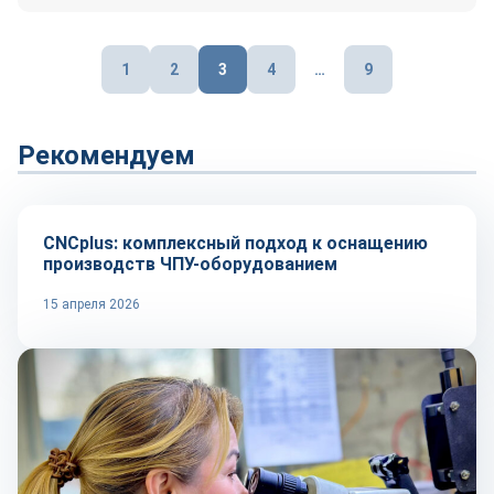
Пагинация
1
2
3
4
…
9
записей
Рекомендуем
Оборудование и инструмент
CNCplus: комплексный подход к оснащению
производств ЧПУ-оборудованием
15 апреля 2026