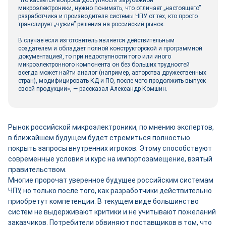
Что касается вопроса доступности зарубежной
микроэлектроники, нужно понимать, что отличает „настоящего”
разработчика и производителя системы ЧПУ от тех, кто просто
транслирует „чужие” решения на российский рынок.
В случае если изготовитель является действительным
создателем и обладает полной конструкторской и программной
документацией, то при недоступности того или иного
микроэлектронного компонента он без больших трудностей
всегда может найти аналог (например, авторства дружественных
стран), модифицировать КД и ПО, после чего продолжить выпуск
своей продукции», — рассказал Александр Комшин.
Рынок российской микроэлектроники, по мнению экспертов,
в ближайшем будущем будет стремиться полностью
покрыть запросы внутренних игроков. Этому способствуют
современные условия и курс на импортозамещение, взятый
правительством.
Многие пророчат уверенное будущее российским системам
ЧПУ, но только после того, как разработчики действительно
приобретут компетенции. В текущем виде большинство
систем не выдерживают критики и не учитывают пожеланий
заказчиков. Потребители обвиняют поставщиков в том, что