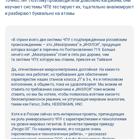
точности». Поэтому производители довольно капризны, они
изучают системы ЧПУ, тестируют их, тщательно анализируют
и разбирают буквально на атомы.
«В стране всего две системы ЧПУ с подтверждённым российским
происхождением — это „Мехатроника” и „ИНЭЛСИ”, продукция
которых входит в перечень по Постановлению 719. Больше
ничего нет. „Мехатроника” стоит в пять раз дороже, чем
та система ЧПУ, которую мы ставим, привозя из Тайваня.
Да, отечественная микроэлектроника достойная. На каких‑то
станках она работает, но требования для обеспечения
характеристик наших станков класса „П” в 3‑х, 4‑х и пятиосевом
исполнении, в общем‑то, пока не удовлетворяет. Мы можем её
ставить по требованию заказчика и „ИНЭЛСИ” тоже можем
ставить, но мы бы хотели, чтобы появилась всё‑таки какое‑то
бескомпромиссное решение, не уступающее мировым аналогам,
таким как Fanuc, Delta, HEIDENHAIN, HNC.
Хотя и в России сейчас есть интересные проекты, претендующие
на роль универсального ЧПУ с характеристиками и технологиями
на уровне мировых гигантов. В качестве примера приведу
„Ресурс‑30”. По нашему мнению, его создали очень
перспективные и технологичные ребята», — рассказал