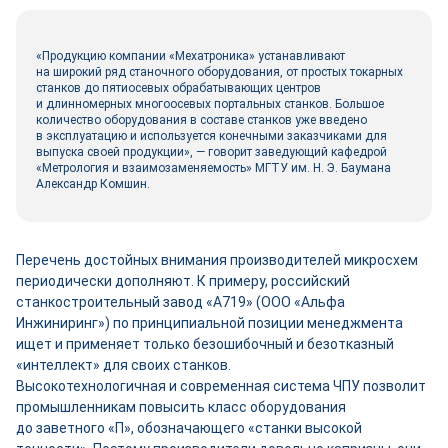
«Продукцию компании «Мехатроника» устанавливают
на широкий ряд станочного оборудования, от простых токарных
станков до пятиосевых обрабатывающих центров
и длинномерных многоосевых портальных станков. Большое
количество оборудования в составе станков уже введено
в эксплуатацию и используется конечными заказчиками для
выпуска своей продукции», ― говорит заведующий кафедрой
«Метрология и взаимозаменяемость» МГТУ им. Н. Э. Баумана
Александр Комшин.
Перечень достойных внимания производителей микросхем
периодически дополняют. К примеру, российский
станкостроительный завод «А719» (ООО «Альфа
Инжиниринг») по принципиальной позиции менеджмента
ищет и применяет только безошибочный и безотказный
«интеллект» для своих станков.
Высокотехнологичная и современная система ЧПУ позволит
промышленникам повысить класс оборудования
до заветного «П», обозначающего «станки высокой