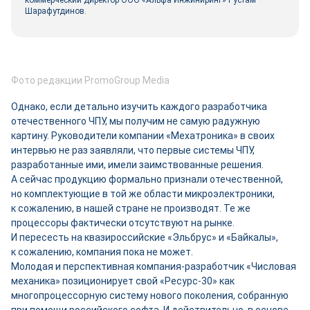
коммерческий директор ООО «Альфа Инжиниринг» Рустам
Шарафутдинов.
Фото редакции PromoGroup Media
Однако, если детально изучить каждого разработчика
отечественного ЧПУ, мы получим не самую радужную
картину. Руководители компании «Мехатроника» в своих
интервью не раз заявляли, что первые системы ЧПУ,
разработанные ими, имели заимствованные решения.
А сейчас продукцию формально признали отечественной,
но комплектующие в той же области микроэлектроники,
к сожалению, в нашей стране не производят. Те же
процессоры фактически отсутствуют на рынке.
И пересесть на квазироссийские «Эльбрус» и «Байкалы»,
к сожалению, компания пока не может.
Молодая и перспективная компания-­разработчик «Числовая
механика» позиционирует свой «Ресурс‑30» как
многопроцессорную систему нового поколения, собранную