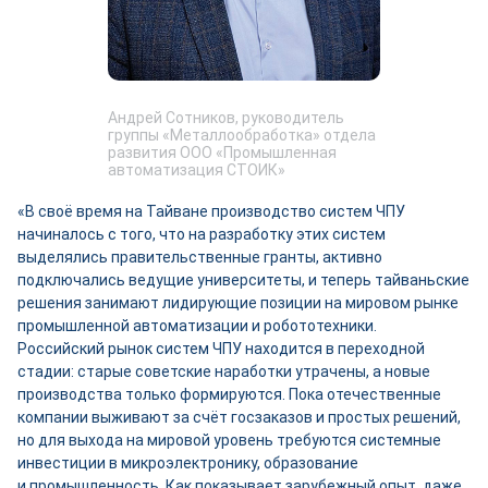
Андрей Сотников, руководитель
группы «Металлообработка» отдела
развития ООО «Промышленная
автоматизация СТОИК»
«В своё время на Тайване производство систем ЧПУ
начиналось с того, что на разработку этих систем
выделялись правительственные гранты, активно
подключались ведущие университеты, и теперь тайваньские
решения занимают лидирующие позиции на мировом рынке
промышленной автоматизации и робототехники.
Российский рынок систем ЧПУ находится в переходной
стадии: старые советские наработки утрачены, а новые
производства только формируются. Пока отечественные
компании выживают за счёт госзаказов и простых решений,
но для выхода на мировой уровень требуются системные
инвестиции в микроэлектронику, образование
и промышленность. Как показывает зарубежный опыт, даже