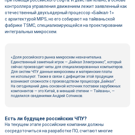
при помощи российского софта. И действительно, в основе
контроллера управления движением лежит заявленный как
отечественный двухъядерный процессор «Байкал‑1»
с архитектурой MIPS, но его собирают на тайваньской
фабрике TSMC, специализирующейся на проектировании
интегральных микросхем.
«Доля российского рынка микросхем незначительна.
Единственный заметный игрок — „Байкал Электроникс”, который
сейчас производит чипы для специализированных компьютеров.
Для систем ЧПУ данные микросхемы и материнские платы
не используют. Также в связи с дефицитом этой продукции
возникают сложности с производством процессора „Байкал”.
На сегодняшний день основной источник поставки зарубежных
компонентов — это Китай, в меньшей степени — Тайвань», —
поделился сведениями Андрей Сотников.
Есть ли будущее российских ЧПУ?
На текущем этапе российские компании должны
сосредоточиться на разработке ПО, считают многие