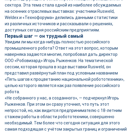
сектора. Эта тема стала одной из наиболее обсуждаемых
на осенних отраслевых выставках: участники Rusweld,
Weldex и «Технофорума» делились данными статистики
из различных источников и рассказывали о решениях,
доступных сегодня российским предприятиям.
Первый шаг — он трудный самый
Увидим ли мы когда‑­нибудь полностью российского
промышленного робота? Ответ на этот вопрос, которым
наверняка задаются многие, попробовал дать директор
ООО «Робовизард» Игорь Рыженков. На тематической
сессии, которая прошла в ходе выставки Rusweld, он
представил развёрнутый план под условным названием
«Пять шагов к процветанию национальной робототехники»,
целью которого является как раз появление российского
робота.
«Не собранного у нас, а созданного», — подчеркнул Игорь
Рыженков. При этом он сразу уточнил, что путь этот
непростой, но, как видится предпринимателю с 18‑летним
стажем работы в области робототехники, совершенно
необходимый. Тем более что сегодня ситуация для этого
самая подходящая с учётом закрытых границ и ограничений