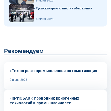
19 июня 2026
«Русинжиниринг»: энергия обновления
16 июня 2026
Рекомендуем
Автоматизация
«Технограв»: промышленная автоматизация
2 июня 2026
Оборудование и инструмент
«КРИОБАК»: проводник криогенных
технологий в промышленности