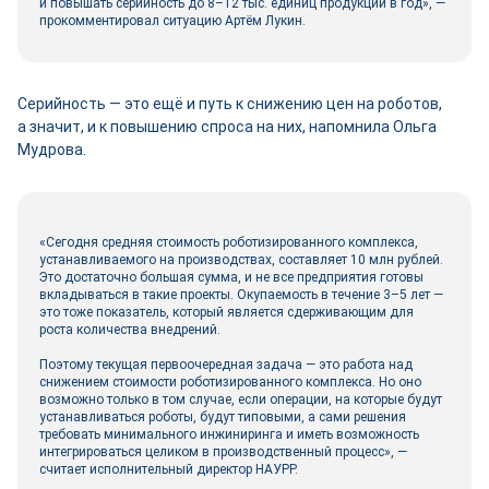
и повышать серийность до 8–12 тыс. единиц продукции в год», —
прокомментировал ситуацию Артём Лукин.
Серийность — это ещё и путь к снижению цен на роботов,
а значит, и к повышению спроса на них, напомнила Ольга
Мудрова.
«Сегодня средняя стоимость роботизированного комплекса,
устанавливаемого на производствах, составляет 10 млн руб­лей.
Это достаточно большая сумма, и не все предприятия готовы
вкладываться в такие проекты. Окупаемость в течение 3–5 лет —
это тоже показатель, который является сдерживающим для
роста количества внедрений.
Поэтому текущая первоочередная задача — это работа над
снижением стоимости роботизированного комплекса. Но оно
возможно только в том случае, если операции, на которые будут
устанавливаться роботы, будут типовыми, а сами решения
требовать минимального инжиниринга и иметь возможность
интегрироваться целиком в производственный процесс», —
считает исполнительный директор НАУРР.