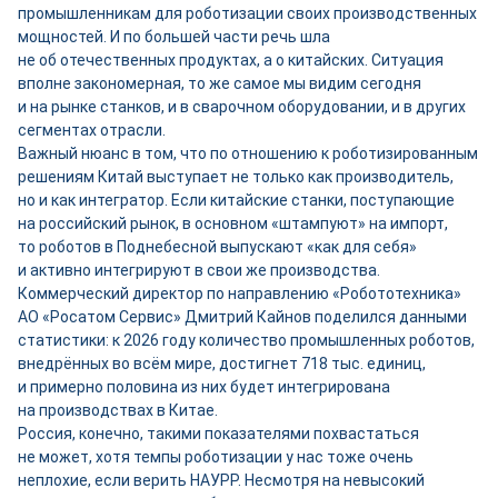
промышленникам для роботизации своих производственных
мощностей. И по большей части речь шла
не об отечественных продуктах, а о китайских. Ситуация
вполне закономерная, то же самое мы видим сегодня
и на рынке станков, и в сварочном оборудовании, и в других
сегментах отрасли.
Важный нюанс в том, что по отношению к роботизированным
решениям Китай выступает не только как производитель,
но и как интегратор. Если китайские станки, поступающие
на российский рынок, в основном «штампуют» на импорт,
то роботов в Поднебесной выпускают «как для себя»
и активно интегрируют в свои же производства.
Коммерческий директор по направлению «Робототехника»
АО «Росатом Сервис» Дмитрий Кайнов поделился данными
статистики: к 2026 году количество промышленных роботов,
внедрённых во всём мире, достигнет 718 тыс. единиц,
и примерно половина из них будет интегрирована
на производствах в Китае.
Россия, конечно, такими показателями похвастаться
не может, хотя темпы роботизации у нас тоже очень
неплохие, если верить НАУРР. Несмотря на невысокий