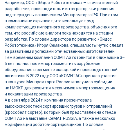
Например, ООО «Эйдос Робототехника» — отечественный
разработчик, производитель и интегратор, чьи решения
подтверждены заключением Минпромторга РФ. При этом
в компании не скрывают, что используют ряд
комплектующих импортного производства, объясняя это
тем, что российские аналоги пока находятся на стадии
разработки. По словам директора по развитию «Эйдос
Робототехника» Игоря Семакова, специалисты чутко следят
за развитием и успехами отечественных изготовителей.
Тем временем компания COMITAS готовится в ближайшие 3–
5 лет полностью импортозаместить зарубежное
оборудование в сегменте складской и производственной
логистики. В 2022 году ООО «КОМИТАС» приняло участие
в конкурсе Минпромторга России и получило субсидии
на НИОКР для развития механизмов импортозамещения
и локализации производства.
А в сентябре 2024 г. компания презентовала
высокоскоростной сортировщик грузов и отправлений
(кроссбелт сортер), который был представлен на стенде
COMITAS на выставке CeMAT RUSSIA, а также несколько
модификаций роботов-сортировщиков. По словам