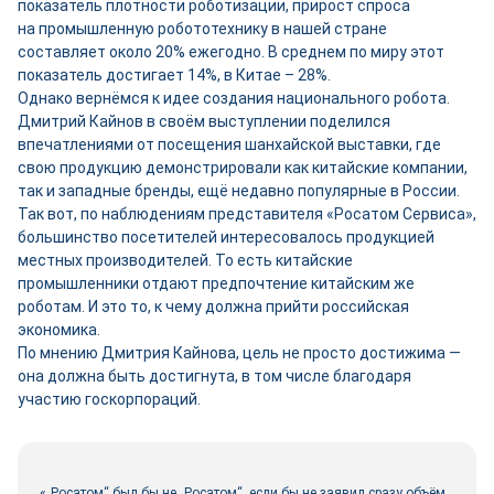
показатель плотности роботизации, прирост спроса
на промышленную робототехнику в нашей стране
составляет около 20% ежегодно. В среднем по миру этот
показатель достигает 14%, в Китае – 28%.
Однако вернёмся к идее создания национального робота.
Дмитрий Кайнов в своём выступлении поделился
впечатлениями от посещения шанхайской выставки, где
свою продукцию демонстрировали как китайские компании,
так и западные бренды, ещё недавно популярные в России.
Так вот, по наблюдениям представителя «Росатом Сервиса»,
большинство посетителей интересовалось продукцией
местных производителей. То есть китайские
промышленники отдают предпочтение китайским же
роботам. И это то, к чему должна прийти российская
экономика.
По мнению Дмитрия Кайнова, цель не просто достижима —
она должна быть достигнута, в том числе благодаря
участию госкорпораций.
«„Росатом“ был бы не „Росатом“, если бы не заявил сразу объём