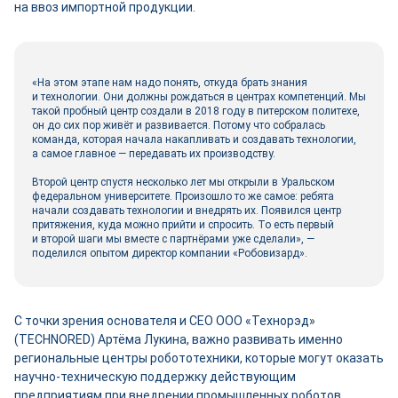
на ввоз импортной продукции.
«На этом этапе нам надо понять, откуда брать знания
и технологии. Они должны рождаться в центрах компетенций. Мы
такой пробный центр создали в 2018 году в питерском политехе,
он до сих пор живёт и развивается. Потому что собралась
команда, которая начала накапливать и создавать технологии,
а самое главное — передавать их производству.
Второй центр спустя несколько лет мы открыли в Уральском
федеральном университете. Произошло то же самое: ребята
начали создавать технологии и внедрять их. Появился центр
притяжения, куда можно прийти и спросить. То есть первый
и второй шаги мы вместе с партнёрами уже сделали», —
поделился опытом директор компании «Робовизард».
С точки зрения основателя и СЕО ООО «Технорэд»
(TECHNORED) Артёма Лукина, важно развивать именно
региональные центры робототехники, которые могут оказать
научно-­техническую поддержку действующим
предприятиям при внедрении промышленных роботов.