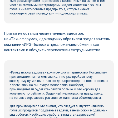
«Мы рассматриваем партнёрство с компаниями на рынке, в том
числе системными интеграторами. Задач хватит на всех. Мы
готовы инвестировать в предприятия, которые имеют
инжиниринговый потенциал», — подчеркнул спикер.
Призыв не остался незамеченным: здесь же,
на «Технофоруме», к докладчику обратился представитель
компании «ИРЭ-Полюс» с предложением обменяться
контактами и обсудить перспективы сотрудничества.
«Рынку нужны здоровая конкуренция и партнёрство. Российским
производителям нет смысла идти по уже пройденному
западному пути и пытаться создать производства полного цикла
с претензией на рыночную монополию. Наоборот,
производителей будет становится больше, и это хорошо для
конечного потребителя. Заданный несколько лет назад тренд
на готовые отраслевые решения сегодня стал общемировым.
Для производителя это значит, что следует выпускать линейки
готовых продуктов под разные задачи, а не широкий модельный
ряд роботов. Необходимо работать над стандартизацией