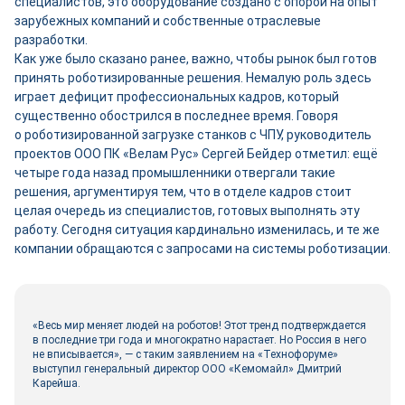
специалистов, это оборудование создано с опорой на опыт
зарубежных компаний и собственные отраслевые
разработки.
Как уже было сказано ранее, важно, чтобы рынок был готов
принять роботизированные решения. Немалую роль здесь
играет дефицит профессиональных кадров, который
существенно обострился в последнее время. Говоря
о роботизированной загрузке станков с ЧПУ, руководитель
проектов ООО ПК «Велам Рус» Сергей Бейдер отметил: ещё
четыре года назад промышленники отвергали такие
решения, аргументируя тем, что в отделе кадров стоит
целая очередь из специалистов, готовых выполнять эту
работу. Сегодня ситуация кардинально изменилась, и те же
компании обращаются с запросами на системы роботизации.
«Весь мир меняет людей на роботов! Этот тренд подтверждается
в последние три года и многократно нарастает. Но Россия в него
не вписывается», — с таким заявлением на «Технофоруме»
выступил генеральный директор ООО «Кемомайл» Дмитрий
Карейша.