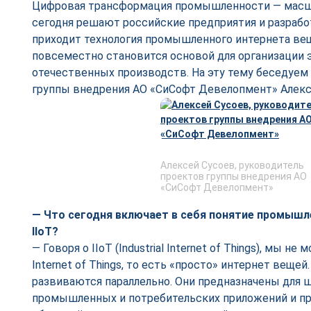
Цифровая трансформация промышленности — масшт
сегодня решают российские предприятия и разрабо
приходит технология промышленного интернета веще
повсеместно становится основой для организации
отечественных производств. На эту тему беседуем
группы внедрения АО «СиСофт Девелопмент» Алек
Алексей Сусоев, руководитель
проектов группы внедрения АО
«СиСофт Девелопмент»
— Что сегодня включает в себя понятие промышл
IIoT?
— Говоря о IIoT (Industrial Internet of Things), мы н
Internet of Things, то есть «просто» интернет вещей
развиваются параллельно. Они предназначены для 
промышленных и потребительских приложений и п