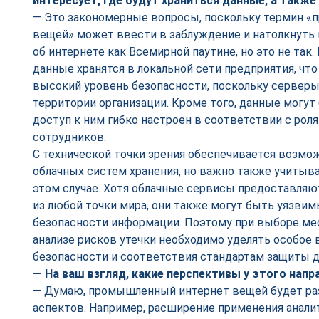
интересует, где будут храниться данные, а также 
— Это закономерные вопросы, поскольку термин 
вещей» может ввести в заблуждение и натолкнуть н
об интернете как Всемирной паутине, но это не так
данные хранятся в локальной сети предприятия, чт
высокий уровень безопасности, поскольку серверы
территории организации. Кроме того, данные могут
доступ к ним гибко настроен в соответствии с рол
сотрудников.
С технической точки зрения обеспечивается возмо
облачных систем хранения, но важно также учитыва
этом случае. Хотя облачные сервисы предоставля
из любой точки мира, они также могут быть уязвим
безопасности информации. Поэтому при выборе мес
анализе рисков утечки необходимо уделять особое
безопасности и соответствия стандартам защиты д
— На ваш взгляд, какие перспективы у этого напр
— Думаю, промышленный интернет вещей будет раз
аспектов. Например, расширение применения анали