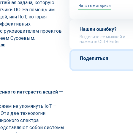
абная задача, которую
Читать материал
тчики ПО. На помощь им
й, или IIoT, которая
 эффективных
Нашли ошибку?
 с руководителем проектов
Выделите ее мышкой и
сеем Сусоевым.
нажмите Ctrl + Enter
Поделиться
енного интернета вещей —
е можем не упомянуть IoT —
. Эти две технологии
широкого спектра
редставляют собой системы