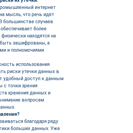
риски их утечки.
«промышленный интернет
а мысль, что речь идёт
. В большинстве случаев
о обеспечивает более
 физически находятся на
 быть зашифрованы, а
ями и полномочиями
жность использования
ть риски утечки данных в
ют удобный доступ к данным
ы с точки зрения
та хранения данных и
 внимание вопросам
анных.
авления?
виваться благодаря ряду
тики больших данных. Уже