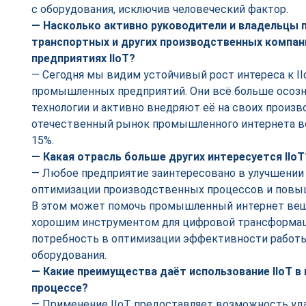
с оборудования, исключив человеческий фактор.
— Насколько активно руководители и владельцы
транспортных и других производственных компан
предприятиях IIoT?
— Сегодня мы видим устойчивый рост интереса к I
промышленных предприятий. Они всё больше осоз
технологии и активно внедряют её на своих произ
отечественный рынок промышленного интернета ве
15%.
— Какая отрасль больше других интересуется IIoT
— Любое предприятие заинтересовано в улучшении
оптимизации производственных процессов и повыш
В этом может помочь промышленный интернет веще
хорошим инструментом для цифровой трансформаци
потребность в оптимизации эффективности работы
оборудования.
— Какие преимущества даёт использование IIoT в
процессе?
— Применение IIoT предоставляет возможность уд