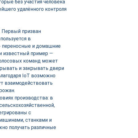
орые без участия человека
ейшего удалённого контроля
я. Первый призван
пользуется в
» переносные и домашние
 и известный пример —
голосовых команд может
крывать и закрывать двери
Благодаря IoT возможно
дут взаимодействовать
рожан.
виях производства: в
 сельскохозяйственной,
тегрированы с
машинами, станками и
жно получать различные