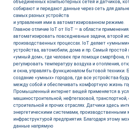
объединённых компьютерных сетей и датчиков, кот
собирают и передают данные через сеть для дальн
самых разных устройств
и управления ими в автоматизированном режиме.
Главное отличие IoT от IIoT — в области применени
автоматизировать повседневные задачи, второй ис
производственных процессах. IoT делает «умными
устройства, автомобили, дома и пр. Самый простой
«умный дом», где человек при помощи смартфона, 
регулировать температуру воздуха и отопления, от
и окна, управлять функционалом бытовой техники. 
создание «умных» городов, где все устройства бу
между собой и обеспечивать комфортную жизнь го
Промышленный интернет вещей применяется в усло
машиностроительной, нефтегазовой, транспортной,
строительной и прочих отраслях. Датчики здесь ин
энергетическими системами, производственными 
инфраструктурой предприятия. Благодаря этому мо
данные напрямую