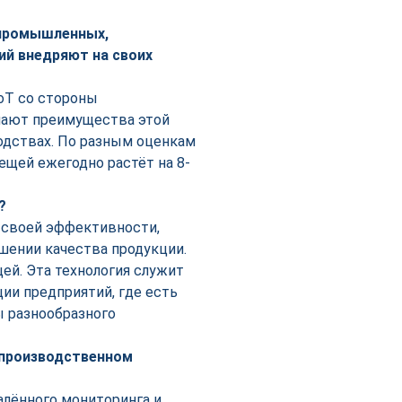
 промышленных,
ий внедряют на своих
IoT со стороны
нают преимущества этой
водствах. По разным оценкам
щей ежегодно растёт на 8-
?
 своей эффективности,
ении качества продукции.
й. Эта технология служит
и предприятий, где есть
 разнообразного
 производственном
алённого мониторинга и