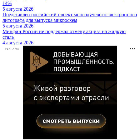
14%
5 августа 2026
Представлен российский проект многолучевого электронного
литографа для выпуска микросхем
5 августа 2026
Минфин России не поддержал отмену акциза на жидкую
сталь
4 августа 2026
РЕКЛАМА