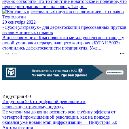
нужно сотворить что-то поистине новаторское и полезное, что
перевернёт рынок с ног на голову. Так, в...
Технологии
20 сентября 2022
«Сухой ультразвук» для дефектоскопии прессованных прутков
из алюминиевых сплавов
В прессовом цехе Красноярского металлургического завода у
новой установки неразрушающего контроля «БУРАН 5007»
столпились дефектоскописты предприятия. Уже...
РЕКЛАМА
Индустрия 4.0
Индустрия 5.0: от цифровой революции к
человекоцентричному подходу
Не успели мы до конца осознать всю глубину эффекта от
четвертой промышленной революции, как на подходе
оказался уже новый этап цифровизации — Индустрия 5.0
Автоматизация