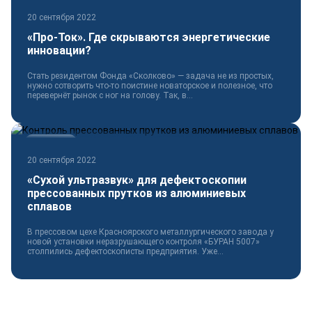
Электротехника
20 сентября 2022
«Про-Ток». Где скрываются энергетические
инновации?
Стать резидентом Фонда «Сколково» — задача не из простых,
нужно сотворить что-то поистине новаторское и полезное, что
перевернёт рынок с ног на голову. Так, в...
Технологии
20 сентября 2022
«Сухой ультразвук» для дефектоскопии
прессованных прутков из алюминиевых
сплавов
В прессовом цехе Красноярского металлургического завода у
новой установки неразрушающего контроля «БУРАН 5007»
столпились дефектоскописты предприятия. Уже...