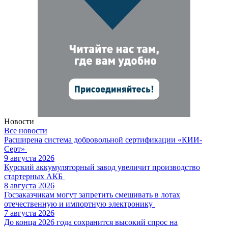
Новости
Все новости
Расширена система добровольной сертификации «КИИ-
Серт»
9 августа 2026
Курский аккумуляторный завод увеличит производство
стартерных АКБ
8 августа 2026
Госзаказчикам могут запретить смешивать в лотах
отечественную и импортную электронику
7 августа 2026
До конца 2026 года сохранится высокий спрос на