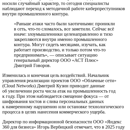
носили случайный характер, то сегодня специалисты
наблюдают переход к методичной работе киберпреступников
внутри промышленного контура.
«Раньше атаки часто были хаотичными: проникли
в сеть, что‑то сломалось, все заметили. Сейчас всё
иначе: злоумышленники целенаправленно и тихо
закрепляются внутри именно промышленного
контура. Могут сидеть месяцами, изучать, как
работает производство, и только потом что‑то
предпринимать», — описывает ситуацию
генеральный директор ООО «АСТ Плюс»
Дмитрий Говоров.
Изменилась и конечная цель воздействий. Начальник
управления реализации проектов ООО «Облачные сети»
(Cloud Networks) Дмитрий Кузин приводит данные
об увеличении роста числа атак на промышленность год
к году. При этом наблюдается смещение фокуса — от
шифрования хостов и слива персональных данных
к намеренному нарушению или остановке технологического
процесса в целях нанесения коммерческого ущерба.
Директор по информационной безопасности ООО «Яндекс
360 для бизнеса» Игорь Вербицкий отмечает, что в 2025 году