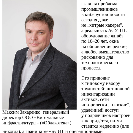
главная проблема
промышленников
в киберустойчивости
сегодня даже
не „хитрые хакеры”,
а реальность АСУ ТП:
оборудование живёт
по 10–20 лет, окна
на обновления редкие,
а любое вмешательство
рискованно для
технологического
процесса.
Это приводит
к типовому набору
трудностей: нет полной
инвентаризации
активов, сети
исторически „плоские”,
удалённый доступ
Максим Захаренко, генеральный
у подрядчиков настроен
директор ООО «Виртуальные
как придётся, патчи
инфраструктуры» («Облакотека»)
ставятся медленно (или
никогда), а граница между ИТ и операционными