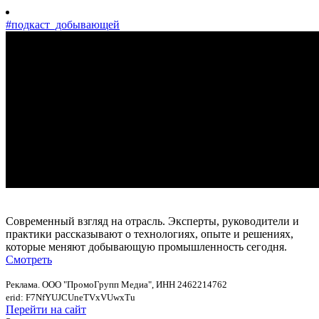
#подкаст_добывающей
Современный взгляд на отрасль. Эксперты, руководители и
практики рассказывают о технологиях, опыте и решениях,
которые меняют добывающую промышленность сегодня.
Смотреть
Реклама. ООО "ПромоГрупп Медиа", ИНН 2462214762
erid: F7NfYUJCUneTVxVUwxTu
Перейти на сайт