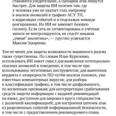
становятся убедительнее, а сценарии атак пишутся
быстрее. Для защиты ИИ полезен там, где
у человека уже не хватает глаз, например
в анализе аномалий в трафике АСУ ТП,
в корреляции событий и в подсказках команде
реагирования. Но ИИ не заменяет базовую
гигиену. Если сеть не сегментирована и учётные
записи не контролируются, не спасёт никакая
„умная” аналитика», — грустно усмехается
Максим Захаренко.
Тем не менее для защиты возможности машинного разума
также существенны. По словам Ильи Куриленко,
использовать ИИ имеет смысл для выявления потенциально
опасных аномалий в поведении, в том числе при
использовании легитимных инструментов; для вынесения
вердикта о зловредности ПО путём анализа похожих, уже
известных компьютерных вирусов; для разбора
и классификации трафика, в том числе шифрованного,
по косвенным признакам; для интерпретации срабатывания
средств защиты информации с выдачей рекомендаций
на языке, доступном для широкого круга специалистов
с различной квалификацией; для построения цепочек атак
из разрозненных событий информационной безопасности,
в том числе с предоставлением рекомендуемого плана