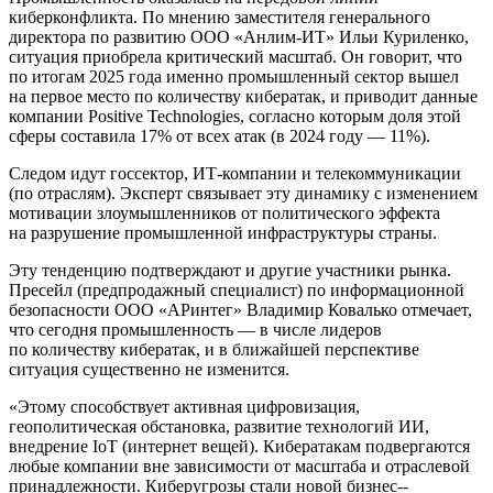
киберконфликта. По мнению заместителя генерального
директора по развитию ООО «Анлим-­ИТ» Ильи Куриленко,
ситуация приобрела критический масштаб. Он говорит, что
по итогам 2025 года именно промышленный сектор вышел
на первое место по количеству кибератак, и приводит данные
компании Positive Technologies, согласно которым доля этой
сферы составила 17% от всех атак (в 2024 году — 11%).
Следом идут госсектор, ИТ-компании и телекоммуникации
(по отраслям). Эксперт связывает эту динамику с изменением
мотивации злоумышленников от политического эффекта
на разрушение промышленной инфраструктуры страны.
Эту тенденцию подтверждают и другие участники рынка.
Пресейл (предпродажный специалист) по информационной
безопасности ООО «АРинтег» Владимир Ковалько отмечает,
что сегодня промышленность — в числе лидеров
по количеству кибератак, и в ближайшей перспективе
ситуация существенно не изменится.
«Этому способствует активная цифровизация,
геополитическая обстановка, развитие технологий ИИ,
внедрение IoT (интернет вещей). Кибератакам подвергаются
любые компании вне зависимости от масштаба и отраслевой
принадлежности. Киберугрозы стали новой бизнес-­