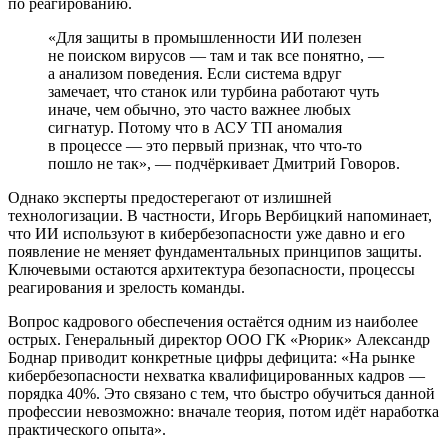
по реагированию.
«Для защиты в промышленности ИИ полезен
не поиском вирусов — там и так все понятно, —
а анализом поведения. Если система вдруг
замечает, что станок или турбина работают чуть
иначе, чем обычно, это часто важнее любых
сигнатур. Потому что в АСУ ТП аномалия
в процессе — это первый признак, что что‑то
пошло не так», — подчёркивает Дмитрий Говоров.
Однако эксперты предостерегают от излишней
технологизации. В частности, Игорь Вербицкий напоминает,
что ИИ используют в кибербезопасности уже давно и его
появление не меняет фундаментальных принципов защиты.
Ключевыми остаются архитектура безопасности, процессы
реагирования и зрелость команды.
Вопрос кадрового обеспечения остаётся одним из наиболее
острых. Генеральный директор ООО ГК «Рюрик» Александр
Боднар приводит конкретные цифры дефицита: «На рынке
кибербезопасности нехватка квалифицированных кадров —
порядка 40%. Это связано с тем, что быстро обучиться данной
профессии невозможно: вначале теория, потом идёт наработка
практического опыта».