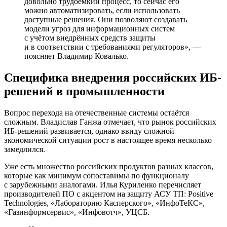
довольно трудоёмкий процесс, то сейчас его
можно автоматизировать, если использовать
доступные решения. Они позволяют создавать
модели угроз для информационных систем
с учётом внедрённых средств защиты
и в соответствии с требованиями регуляторов», —
поясняет Владимир Ковалько.
Специфика внедрения российских ИБ-
решений в промышленности
Вопрос перехода на отечественные системы остаётся
сложным. Владислав Ганжа отмечает, что рынок российских
ИБ-решений развивается, однако ввиду сложной
экономической ситуации рост в настоящее время несколько
замедлился.
Уже есть множество российских продуктов разных классов,
которые как минимум сопоставимы по функционалу
с зарубежными аналогами. Илья Куриленко перечисляет
производителей ПО с акцентом на защиту АСУ ТП: Positive
Technologies, «Лабораторию Касперского», «ИнфоТеКС»,
«Газинформсервис», «Инфовотч», УЦСБ.