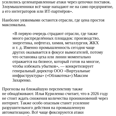
усилились целенаправленные атаки через цепочки поставок.
Злоумышленники всё чаще нападают не на само предприятие,
а его интеграторов или ИТ-партнёров».
Наиболее уязвимыми остаются отрасли, где цена простоя
максимальна.
«В первую очередь страдают отрасли, где также
много распределённых площадок: производство,
энергетика, нефтегаз, химия, металлургия, ЖКХ
и т. д. Именно промышленность сегодня чаще
других оказывается в фокусе вымогателей, потому
что остановка цеха или линии моментально
отражается на бизнесе, который готов на многое,
чтобы избежать убытков», — конкретизирует
генеральный директор ООО «Виртуальные
инфраструктуры» («Облакотека») Максим
Захаренко.
Прогнозы на ближайшую перспективу также
не обнадёживают. Илья Куриленко считает, что в 2026 году
не стоит ждать снижения количества проникновений через
интернет. Также особо опасным станет усиление
разрушительного действия на промышленную
автоматизацию. Всё чаще фиксируются атаки