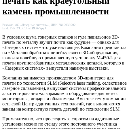
печать как краеугольный
камень промышленности
Реклама. АО «Лазерные системы», ИНН 7819039902
Erid: F7NfYUJCUneTRU6sYpyJ
В условиях шума токарных станков и гула павильонов 3D-
печать по металлу звучит почти как будущее — однако для
«Лазерных систем» это уже настоящее. Компания представила
на «Металлообработке» линейку своего 3D-оборудования,
включая новейшую промышленную установку M-450-L для
печати крупногабаритных металлических деталей, которую в
«Лазерных системах» выпустили накануне выставки.
Компания занимается производством 3D-принтеров для
печати по технологии SLM (Selective laser melting, селективное
лазерное сплавление), выпускает системы профессионального
алкотестирования «алкорамки» и оборудование для метео-
мониторинга, лидары и облакомеры. Вместе с тем у компании
есть свой Центр аддитивных технологий, где выполняются
заказы на контрактную печать деталей по технологии SLM.
Примечательно, что проследить за спросом на аддитивные
установки можно по стенду этого постоянного участника