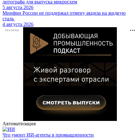
литографа для выпуска микросхем
5 августа 2026
Минфин России не поддержал отмену акциза на жидкую
сталь
4 августа 2026
РЕКЛАМА
Автоматизация
Что умеют ИИ-агенты в промышленности