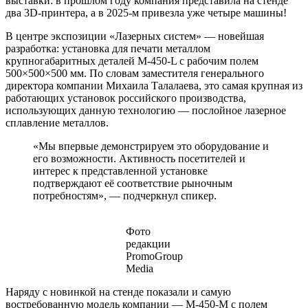
выставки: в прошлом году компания представила на стенде
два 3D-принтера, а в 2025-м привезла уже четыре машины!
В центре экспозиции «Лазерных систем» — новейшая
разработка: установка для печати металлом
крупногабаритных деталей М-450-L с рабочим полем
500×500×500 мм. По словам заместителя генерального
директора компании Михаила Талалаева, это самая крупная из
работающих установок российского производства,
использующих данную технологию — послойное лазерное
сплавление металлов.
«Мы впервые демонстрируем это оборудование и
его возможности. Активность посетителей и
интерес к представленной установке
подтверждают её соответствие рыночным
потребностям», — подчеркнул спикер.
Фото
редакции
PromoGroup
Media
Наряду с новинкой на стенде показали и самую
востребованную модель компании — М-450-М с полем