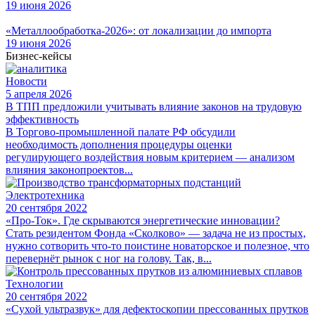
19 июня 2026
«Металлообработка-2026»: от локализации до импорта
19 июня 2026
Бизнес-кейсы
Новости
5 апреля 2026
В ТПП предложили учитывать влияние законов на трудовую
эффективность
В Торгово-промышленной палате РФ обсудили
необходимость дополнения процедуры оценки
регулирующего воздействия новым критерием — анализом
влияния законопроектов...
Электротехника
20 сентября 2022
«Про-Ток». Где скрываются энергетические инновации?
Стать резидентом Фонда «Сколково» — задача не из простых,
нужно сотворить что-то поистине новаторское и полезное, что
перевернёт рынок с ног на голову. Так, в...
Технологии
20 сентября 2022
«Сухой ультразвук» для дефектоскопии прессованных прутков