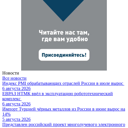
Новости
Все новости
Индекс PMI обрабатывающих отраслей России в июле вырос
6 августа 2026
ЕВРАЗ НТМК ввёл в эксплуатацию робототехнический
комплекс
6 августа 2026
Импорт Турцией чёрных металлов из России в июне вырос на
14%
5 августа 2026
Представлен российский проект многолучевого электронного