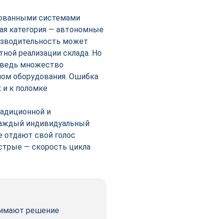
рованными системами
ная категория — автономные
изводительность может
ной реализации склада. Но
 ведь множество
пом оборудования. Ошибка
 и к поломке
адиционной и
каждый индивидуальный
е отдают свой голос
ыстрые — скорость цикла
инимают решение