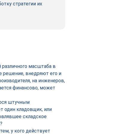
отку стратегии их
й различного масштаба в
е решение, внедряют его и
оизводителя, на инженеров,
ается финансово, может
гося штучным
ет один кладовщик, или
новлявшее складское
?
ем, у кого действует