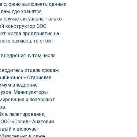
ые сложно выполнять одними
дам, где хранятся
 случае актуальна, только
щий конструктор ООО
т: когда предприятие на
ного размера, то стоит
внедрения, в том числе
оводитель отдела продаж
рибьюшен» Станислав
нимум внедрение
рузов. Манипуляторы
ммирования и позволяют
ов.
бя в палетировании,
 ООО «Солид» Анатолий
говый и включает
обязательно и даже