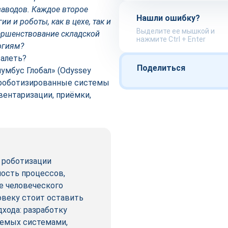
аводов. Каждое второе
Нашли ошибку?
и и роботы, как в цехе, так и
Выделите ее мышкой и
вершенствование складской
нажмите Ctrl + Enter
огиям?
жалеть?
Поделиться
умбус Глобал» (Odyssey
то роботизированные системы
вентаризации, приёмки,
 роботизации
ость процессов,
е человеческого
ловеку стоит оставить
хода: разработку
яемых системами,