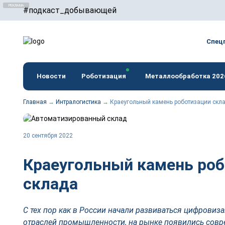
#подкаст_добывающей
erid: F7NfYUJCUneTVxVUwxTu
Спец
Новости
Роботизация
Металлообработка 202
Главная
→
Интралогистика
→
Краеугольный камень роботизации скл
20 сентября 2022
Краеугольный камень ро
склада
С тех пор как в России начали развиваться цифровиз
отраслей промышленности, на рынке появились сов