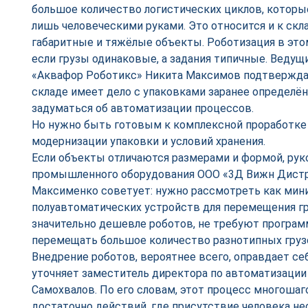
большое количество логистических циклов, котор
лишь человеческими руками. Это относится и к скла
габаритные и тяжёлые объекты. Роботизация в этом
если грузы одинаковые, а задания типичные. Веду
«Аквафор Роботикс» Никита Максимов подтверждае
складе имеет дело с упаковками заранее определён
задуматься об автоматизации процессов.
Но нужно быть готовым к комплексной проработке 
модернизации упаковки и условий хранения.
Если объекты отличаются размерами и формой, рук
промышленного оборудования ООО «3Д Вижн Дист
Максименко советует: нужно рассмотреть как ми
полуавтоматических устройств для перемещения г
значительно дешевле роботов, не требуют програ
перемещать большое количество разнотипных груз
Внедрение роботов, вероятнее всего, оправдает се
уточняет заместитель директора по автоматизации
Самохвалов. По его словам, этот процесс многоша
достаточно действий, где присутствие человека не