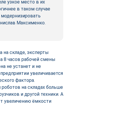
еле узкое место в их
гичнее в таком случае
е модернизировать
анислав Максименко.
 на складе, эксперты
а 8 часов рабочей смены
на не устанет и не
а предприятии увеличивается
еского фактора.
 роботов на складах больше
узчиков и другой техники. А
ует увеличению ёмкости