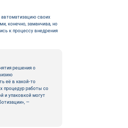
а автоматизацию своих
и, конечно, заманчива, но
тись к процессу внедрения
нятия решения о
евизию
ь её в какой-то
х процедур работы со
й и упаковкой могут
ботизации», —