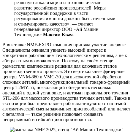
реальную локализацию и технологическое
развитие российских производителей. Меры
государственной поддержки в части
регулирования импорта должны быть точечными
и стимулировать качество», — считает
генеральный директор ООО «Ай Машин
Технолоджи»
Максим Квач
.
В выставке NMF-EXPO компания приняла участие впервые.
Специалисты ожидали увидеть высокий интерес к
конкретным работающим технологическим решениям, а не к
абстрактным возможностям. Поэтому на своём стенде
разместили комплексные решения для ключевых этапов
производственного процесса. Это вертикальные фрезерные
центры VNM-860 и VMC-30 для высокоточной обработки
сложных деталей, многофункциональный токарно-фрезерный
центр T2MY-55, позволяющий объединить несколько
операций в одной установке, и автомат продольного точения
STL-206 для массового производства точных деталей. Также в
экспозиции был представлен робот-манипулятор с системой
автоматической смены зажимных приспособлений или паллет
с деталями — такое решение позволяет создавать
непрерывный и гибкий цикл производства.