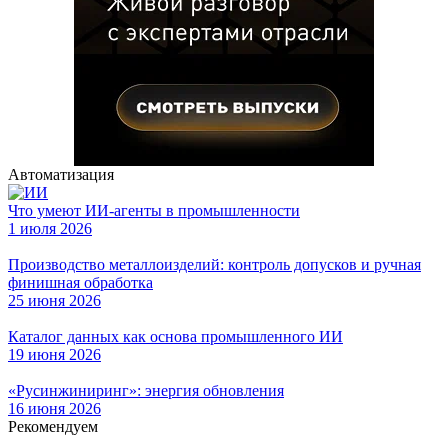
Автоматизация
Что умеют ИИ-агенты в промышленности
1 июля 2026
Производство металлоизделий: контроль допусков и ручная
финишная обработка
25 июня 2026
Каталог данных как основа промышленного ИИ
19 июня 2026
«Русинжиниринг»: энергия обновления
16 июня 2026
Рекомендуем