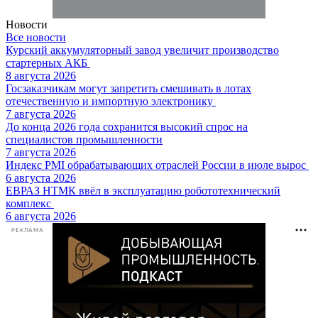
Новости
Все новости
Курский аккумуляторный завод увеличит производство
стартерных АКБ
8 августа 2026
Госзаказчикам могут запретить смешивать в лотах
отечественную и импортную электронику
7 августа 2026
До конца 2026 года сохранится высокий спрос на
специалистов промышленности
7 августа 2026
Индекс PMI обрабатывающих отраслей России в июле вырос
6 августа 2026
ЕВРАЗ НТМК ввёл в эксплуатацию робототехнический
комплекс
6 августа 2026
РЕКЛАМА