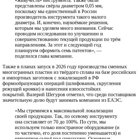
«живучесть» инструмента. Также были
представлены свёрла диаметром 0,05 мм,
поскольку мы единственный в России
производитель инструмента такого малого
диаметра. И, конечно, наукоёмкие решения,
которым мы уделяем много внимания. Сейчас
проводим исследования по улучшению и
совершенствованию текущей продукции по трём
направлениям. За этот и следующий год
планируем оформить семь патентов», —
поделился глава компании.
Также в планах запуск в 2026 году производства сменных
многогранных пластин из твёрдого сплава на базе российских
и импортных заготовок с локализацией в РФ
формообразующих операций (шлифования, скругления
режущей кромки) и нанесения износостойких
покрытий. Валерий Шегуров отметил, что среди поставщиков
значительную долю будут занимать компании из ЕАЭС.
«Мы стремимся к максимальной локализации
своей продукции. Так, по осевому инструменту
она составляет от 70 до 100%. По сути, мы
используем только иностранное оборудование (и
то частично, его доля постепенно уменьшается) и
импортное сырьё под спецзадачи. Основные