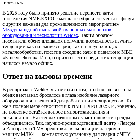
повестки.
В 2025 году было принято решение перенести даты
проведения NMF-EXPO с мая на октябрь и совместить форум
с другим важным для промышленности мероприятием —
Международной выставкой сварочных материалов,
оборудования и технологий Weldex
. Таким образом
посетители обеих площадок получили возможность изучить
тенденции как на рынке сварки, так и в других видах
металлообработки, посетив соседние залы в павильоне МВЦ
«Крокус Экспо». И надо признать, что среди этих тенденций
нашлось немало общих.
Ответ на вызовы времени
В репортаже с Weldex мы писали о том, что больше всего на
обеих выставках бросалось в глаза изобилие лазерного
оборудования и решений для роботизации техпроцессов. То
же в полной мере относится и к NMF-EXPO 2025. И, конечно,
на повестке остаётся вопрос импортозамещения и
локализации. На стендах некоторых участников эти тренды
объединились. Так, научно-производственный центр «Лазеры
и Аппаратура ТМ» представил в экспозиции лазерную
машину МЛК4 — компактную установку для сварки с ЧПУ