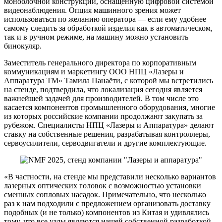
моноблочной конструкции, оснащённую цифровой системой
видеонаблюдения. Опция машинного зрения может
использоваться по желанию оператора — если ему удобнее
самому следить за обработкой изделия как в автоматическом,
так и в ручном режиме, на машину можно установить
бинокуляр.
Заместитель генерального директора по корпоративным
коммуникациям и маркетингу ООО НПЦ «Лазеры и
Аппаратура ТМ» Тамила Панаёти, с которой мы встретились
на стенде, подтвердила, что локализация сегодня является
важнейшей задачей для производителей. В том числе это
касается компонентов промышленного оборудования, многие
из которых российские компании продолжают закупать за
рубежом. Специалисты НПЦ «Лазеры и Аппаратура» делают
ставку на собственные решения, разрабатывая контроллеры,
сервоусилители, серводвигатели и другие комплектующие.
«В частности, на стенде мы представили несколько вариантов
лазерных оптических головок с возможностью установки
сменных сопловых насадок. Примечательно, что несколько
раз к нам подходили с предложением организовать доставку
подобных (и не только) компонентов из Китая и удивлялись
тому, что все узлы являются нашей собственной разработкой,