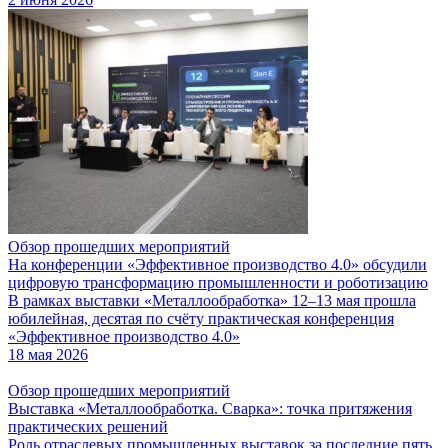
Обзор прошедших мероприятий
На конференции «Эффективное производство 4.0» обсудили
цифровую трансформацию промышленности и роботизацию
В рамках выставки «Металлообработка» 12–13 мая прошла
юбилейная, десятая по счёту практическая конференция
«Эффективное производство 4.0»
18 мая 2026
Обзор прошедших мероприятий
Выставка «Металлообработка. Сварка»: точка притяжения
практических решений
Роль отраслевых промышленных выставок за последние пять