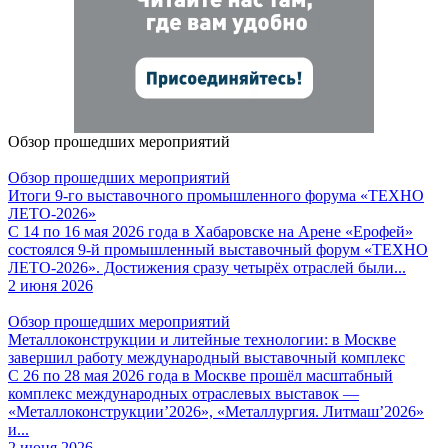
Обзор прошедших мероприятий
Обзор прошедших мероприятий
Итоги 9-го выставочного промышленного форума «ТЕХНО
ЛЕТО-2026»
С 14 по 16 мая 2026 года в Хабаровске на Арене «Ерофей»
состоялся 9-й промышленный выставочный форум «ТЕХНО
ЛЕТО-2026». Достижения сразу четырёх отраслей были...
2 июня 2026
Обзор прошедших мероприятий
Металлоконструкции и литейные технологии: в Москве
завершил работу международный выставочный комплекс
С 26 по 28 мая 2026 года в Москве прошёл масштабный
комплекс международных отраслевых выставок —
«Металлоконструкции’2026», «Металлургия. Литмаш’2026»
и...
2 июня 2026