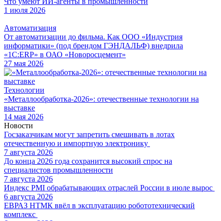
Что умеют ИИ-агенты в промышленности
1 июля 2026
Автоматизация
От автоматизации до фильма. Как ООО «Индустрия
информатики» (под брендом ГЭНДАЛЬФ) внедрила
«1С:ERP» в ОАО «Новоросцемент»
27 мая 2026
Технологии
«Металлообработка-2026»: отечественные технологии на
выставке
14 мая 2026
Новости
Госзаказчикам могут запретить смешивать в лотах
отечественную и импортную электронику
7 августа 2026
До конца 2026 года сохранится высокий спрос на
специалистов промышленности
7 августа 2026
Индекс PMI обрабатывающих отраслей России в июле вырос
6 августа 2026
ЕВРАЗ НТМК ввёл в эксплуатацию робототехнический
комплекс