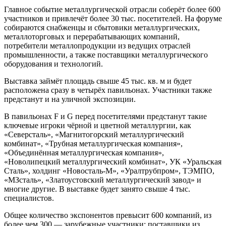
Главное событие металлургической отрасли соберёт более 600
участников и привлечёт более 30 тыс. посетителей. На форуме
собираются снабженцы и сбытовики металлургических,
металлоторговых и перерабатывающих компаний,
потребители металлопродукции из ведущих отраслей
промышленности, а также поставщики металлургического
оборудования и технологий.
Выставка займёт площадь свыше 45 тыс. кв. м и будет
расположена сразу в четырёх павильонах. Участники также
предстанут и на уличной экспозиции.
В павильонах F и G перед посетителями предстанут такие
ключевые игроки чёрной и цветной металлургии, как
«Северсталь», «Магнитогорский металлургический
комбинат», «Трубная металлургическая компания»,
«Объединённая металлургическая компания»,
«Новолипецкий металлургический комбинат», УК «Уральская
Сталь», холдинг «Новосталь-М», «Уралтрубпром», ТЭМПО,
«МЗсталь», «Златоустовский металлургический завод» и
многие другие. В выставке будет занято свыше 4 тыс.
специалистов.
Общее количество экспонентов превысит 600 компаний, из
более чем 300 — зарубежные участники: поставщики из