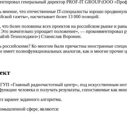
мментировал генеральный директор PROF-IT GROUP (ООО «Проф
 мнение, что отечественные IT-специалисты хорошо продвинулис
ийской газеты», насчитывает более 13 000 позиций.
 что более половины всех проектов на российском рынке и ран
. Это значительно упрощает положение», — прокомментировал р
иайэй-Технолоджиз») Станислав Воронин.
ть российскими? Ко многим были причастны иностранные специ
не имеет полнофункциональных аналогов, как и многие прочие 
ект
 ФГУП «Главный радиочастотный центр», под искусственным ин
ункции человека и получать результаты, сопоставимые как мини
з заранее заданного алгоритма.
омышленной сфере, являются: