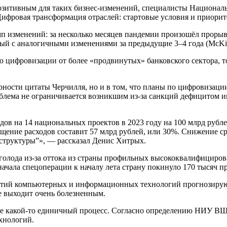
позитивным для таких бизнес-изменений, специалисты Национал
фровая трансформация отраслей: стартовые условия и приорит
емп изменений: за несколько месяцев пандемии произошёл прор
мый с аналогичными изменениями за предыдущие 3–4 года (McKi
 цифровизации от более «продвинутых» банковского сектора, т
ерности цитаты Черчилля, но и в том, что планы по цифровизац
роблема не ограничивается возникшим из-за санкций дефицитом
одов на 14 национальных проектов в 2023 году на 100 млрд руб
щение расходов составит 57 млрд рублей, или 30%. Снижение 
труктуры”», — рассказал Денис Хитрых.
голода из-за оттока из страны профильных высококвалифицирова
ачала спецоперации к началу лета страну покинуло 170 тысяч 
ятий компьютерных и информационных технологий прогнозируют
е выходит очень болезненным.
не какой-то единичный процесс. Согласно определению НИУ ВШЭ
хнологий.