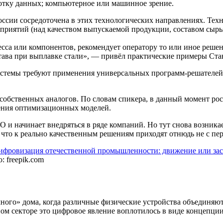
отку данных; компьютерное или машинное зрение.
оссии сосредоточена в этих технологических направлениях. Те
приятий (над качеством выпускаемой продукции, составом сырья
есса или компонентов, рекомендует оператору то или иное реше
тава при выплавке стали», — привёл практические примеры Ста
системы требуют применения универсальных программ-решателей
 собственных аналогов. По словам спикера, в данный момент ро
ения оптимизационных моделей.
 и начинает внедряться в ряде компаний. Но тут снова возникае
 что к реально качественным решениям приходят отнюдь не с пер
: freepik.com
ного» дома, когда различные физические устройства объединяю
 секторе это цифровое явление воплотилось в виде концепции 