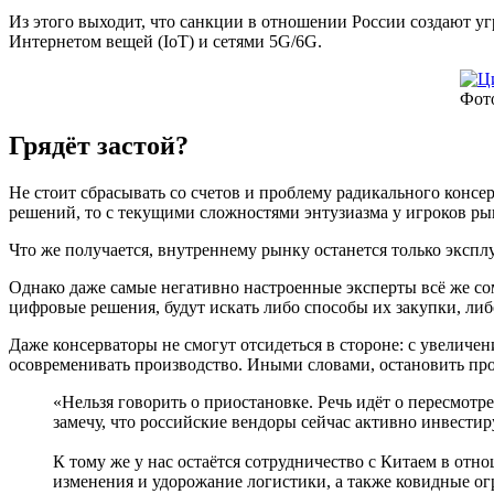
Из этого выходит, что санкции в отношении России создают у
Интернетом вещей (IoT) и сетями 5G/6G.
Фото
Грядёт застой?
Не стоит сбрасывать со счетов и проблему радикального конс
решений, то с текущими сложностями энтузиазма у игроков ры
Что же получается, внутреннему рынку останется только экспл
Однако даже самые негативно настроенные эксперты всё же со
цифровые решения, будут искать либо способы их закупки, либ
Даже консерваторы не смогут отсидеться в стороне: с увелич
осовременивать производство. Иными словами, остановить пр
«Нельзя говорить о приостановке. Речь идёт о пересмо
замечу, что российские вендоры сейчас активно инвестир
К тому же у нас остаётся сотрудничество с Китаем в от
изменения и удорожание логистики, а также ковидные о