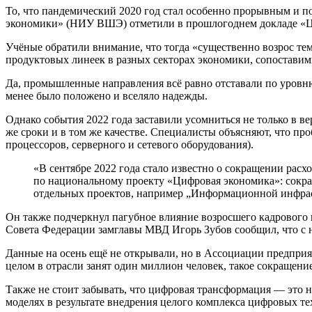
То, что пандемический 2020 год стал особенно прорывным и 
экономики» (НИУ ВШЭ) отметили в прошлогоднем докладе «Ци
Учёные обратили внимание, что тогда «существенно возрос т
продуктовых линеек в разных секторах экономики, сопостави
Да, промышленные направления всё равно отставали по уровню
менее было положено и вселяло надежды.
Однако события 2022 года заставили усомниться не только в в
же сроки и в том же качестве. Специалисты объясняют, что п
процессоров, серверного и сетевого оборудования).
«В сентябре 2022 года стало известно о сокращении расх
по национальному проекту «Цифровая экономика»: сокра
отдельных проектов, например „Информационной инфрас
Он также подчеркнул пагубное влияние возросшего кадрового 
Совета Федерации замглавы МВД Игорь Зубов сообщил, что с н
Данные на осень ещё не открывали, но в Ассоциации предпри
целом в отрасли занят один миллион человек, такое сокращени
Также не стоит забывать, что цифровая трансформация — это 
моделях в результате внедрения целого комплекса цифровых те