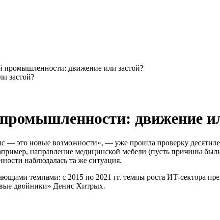
й промышленности: движение или застой?
 промышленности: движение ил
зис — это новые возможности», — уже прошла проверку десятил
Например, направление медицинской мебели (пусть причины были
ности наблюдалась та же ситуация.
ающими темпами: с 2015 по 2021 гг. темпы роста ИТ-сектора п
овые двойники» Денис Хитрых.