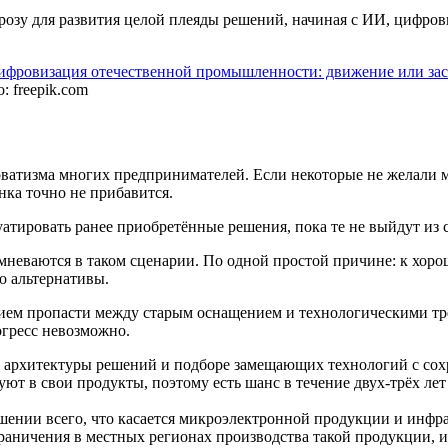
грозу для развития целой плеяды решений, начиная с ИИ, цифро
: freepik.com
ерватизма многих предпринимателей. Если некоторые не желали 
нка точно не прибавится.
уатировать ранее приобретённые решения, пока те не выйдут из 
мневаются в таком сценарии. По одной простой причине: к хоро
о альтернативы.
ением пропасти между старым оснащением и технологическими тр
огресс невозможно.
тре архитектуры решений и подборе замещающих технологий с с
уют в свои продукты, поэтому есть шанс в течение двух-трёх ле
ношении всего, что касается микроэлектронной продукции и инф
граничения в местных регионах производства такой продукции, 