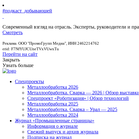
#подкаст_добывающей
Современный взгляд на отрасль. Эксперты, руководители и п
Смотреть
Реклама. ООО "ПромоГрупп Медиа", ИНН 2462214762
erid: F7NfYUJCUneTVxVUwxTu
Перейти на сайт
Закрыть
Узнать больше
Спецпроекты
Металлообработка 2026
Металлообработка. Сварка — 2026 | Обзор выставк
Спецпроект «Роботизация» | Обзор технологий
Металлообработка 2025
Металлообработка. Сварка – Урал — 2025
Металлообработка 2024
Журнал «Промышленные страницы»
Информация о журнале
Свежий выпуск и архив журнала
Подписка на журнал