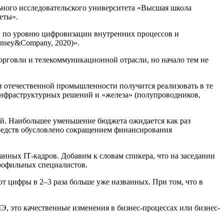
ьного исследовательского университета «Высшая школа
еты».
ыв по уровню цифровизации внутренних процессов и
nsey&Company, 2020)».
орговли и телекоммуникационной отрасли, но начало тем не
ии отечественной промышленности получится реализовать в те
 инфраструктурных решений и «железа» (полупроводников,
лей. Наибольшее уменьшение бюджета ожидается как раз
средств обусловлено сокращением финансирования
нных IТ-кадров. Добавим к словам спикера, что на заседании
профильных специалистов.
 цифры в 2–3 раза больше уже названных. При том, что в
, это качественные изменения в бизнес-процессах или бизнес-