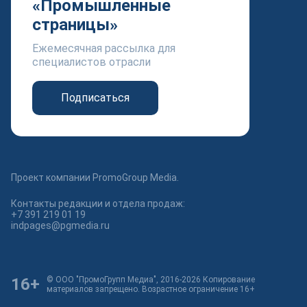
«Промышленные
страницы»
Ежемесячная рассылка для
специалистов отрасли
Подписаться
Проект компании PromoGroup Media.
Контакты редакции и отдела продаж:
+7 391 219 01 19
indpages@pgmedia.ru
16+
© ООО "ПромоГрупп Медиа", 2016-2026 Копирование
материалов запрещено. Возрастное ограничение 16+