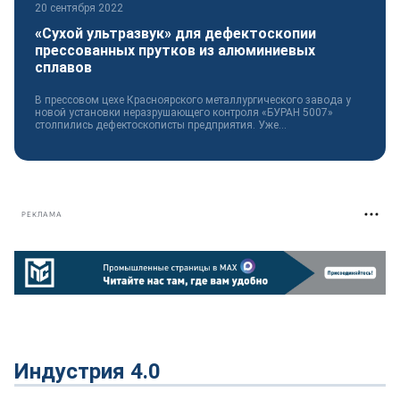
20 сентября 2022
«Сухой ультразвук» для дефектоскопии
прессованных прутков из алюминиевых
сплавов
В прессовом цехе Красноярского металлургического завода у
новой установки неразрушающего контроля «БУРАН 5007»
столпились дефектоскописты предприятия. Уже...
РЕКЛАМА
Индустрия 4.0