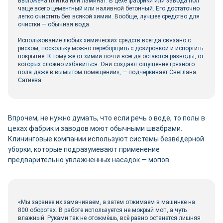
выложена плитка или ламинат. В цехе фабрики или завода пол
чаще всего цементный или наливной бетонный. Его достаточно
легко очистить без всякой химии. Вообще, лучшее средство для
очистки — обычная вода.
Использование любых химических средств всегда связано с
риском, поскольку можно переборщить с дозировкой и испортить
покрытие. К тому же от химии почти всегда остаются разводы, от
которых сложно избавиться. Они создают ощущение грязного
пола даже в вымытом помещении», — подчёркивает Светлана
Сатиева.
Впрочем, не нужно думать, что если речь о воде, то полы в
цехах фабрик и заводов моют обычными швабрами.
Клининговые компании используют системы безвёдерной
уборки, которые подразумевают применение
предварительно увлажнённых насадок — мопов.
«Мы заранее их замачиваем, а затем отжимаем в машинке на
800 оборотах. В работе используется не мокрый моп, а чуть
влажный. Руками так не отожмёшь, всё равно останется лишняя