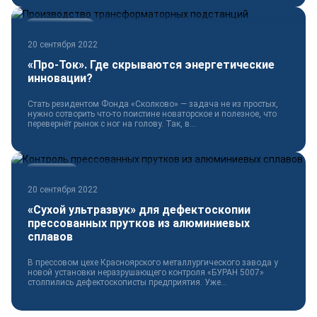
Электротехника
20 сентября 2022
«Про-Ток». Где скрываются энергетические
инновации?
Стать резидентом Фонда «Сколково» — задача не из простых,
нужно сотворить что-то поистине новаторское и полезное, что
перевернёт рынок с ног на голову. Так, в...
Технологии
20 сентября 2022
«Сухой ультразвук» для дефектоскопии
прессованных прутков из алюминиевых
сплавов
В прессовом цехе Красноярского металлургического завода у
новой установки неразрушающего контроля «БУРАН 5007»
столпились дефектоскописты предприятия. Уже...