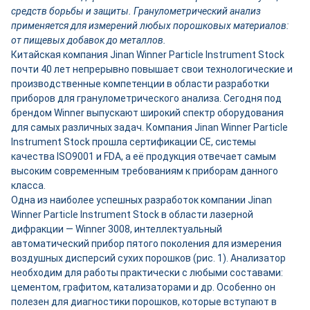
средств борьбы и защиты. Гранулометрический анализ
применяется для измерений любых порошковых материалов:
от пищевых добавок до металлов.
Китайская компания Jinan Winner Particle Instrument Stock
почти 40 лет непрерывно повышает свои технологические и
производственные компетенции в области разработки
приборов для гранулометрического анализа. Сегодня под
брендом Winner выпускают широкий спектр оборудования
для самых различных задач. Компания Jinan Winner Particle
Instrument Stock прошла сертификации CE, системы
качества ISO9001 и FDA, а её продукция отвечает самым
высоким современным требованиям к приборам данного
класса.
Одна из наиболее успешных разработок компании Jinan
Winner Particle Instrument Stock в области лазерной
дифракции — Winner 3008, интеллектуальный
автоматический прибор пятого поколения для измерения
воздушных дисперсий сухих порошков (рис. 1). Анализатор
необходим для работы практически с любыми составами:
цементом, графитом, катализаторами и др. Особенно он
полезен для диагностики порошков, которые вступают в