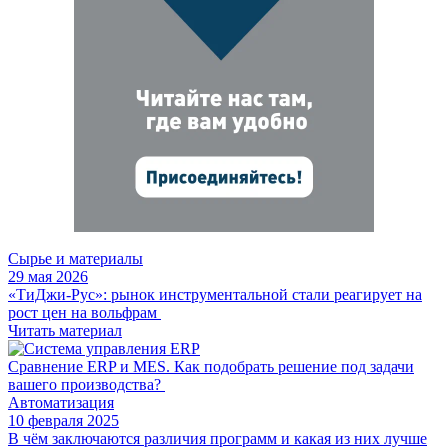
Сырье и материалы
29 мая 2026
«ТиДжи-Рус»: рынок инструментальной стали реагирует на
рост цен на вольфрам
Читать материал
Сравнение ERP и MES. Как подобрать решение под задачи
вашего производства?
Автоматизация
10 февраля 2025
В чём заключаются различия программ и какая из них лучше