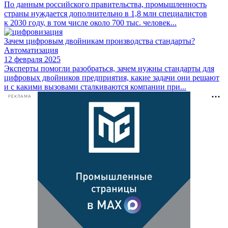
По данным российского правительства, промышленность
страны нуждается дополнительно в 1,8 млн специалистов
к 2030 году, в том числе около 700 тыс. человек...
Зачем цифровым двойникам производства стандарты?
Автоматизация
12 февраля 2025
Эксперты помогли разобраться, зачем нужны стандарты для
цифровых двойников предприятия, какие задачи они решают
и с какими вызовами сталкиваются компании при...
РЕКЛАМА