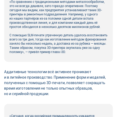
«По сравнению с традиционными методами металлообработки,
это не всегда дешевле, зато гораздо оперативнее. Поэтому
сегодня мы видим, как предприятия устанавливают такие 3D-
принтеры в ремонтные подразделения. Например, у одного
из наших партнёров из-за поломки одной детали встала
производственная линия, и для компании каждый день её
простоя обходился в несколько десятков миллионов руб­лей.
С помощью SLM-печати утраченную деталь удалось восстановить
всего за три дня, тогда как изготовление методом фрезерования
заняло бы несколько недель, а доставка из-за рубежа — месяцы.
Таким образом, покупка 3D-принтера окупилась уже за одну
поломку», — привёл пример глава i3D.
Аддитивные технологии всё активнее проникают
и в литейное производство. Применение форм и моделей,
полученных с помощью 3D-печати, позволяет сокращать
время изготовления не только опытных образцов,
но и серийной продукции.
«Сегодня, когда российская промышленность нуждается