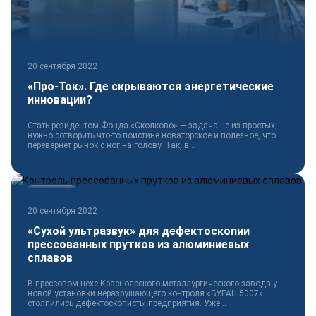
20 сентября 2022
«Про-Ток». Где скрываются энергетические
инновации?
Стать резидентом Фонда «Сколково» — задача не из простых,
нужно сотворить что-то поистине новаторское и полезное, что
перевернёт рынок с ног на голову. Так, в...
Технологии
20 сентября 2022
«Сухой ультразвук» для дефектоскопии
прессованных прутков из алюминиевых
сплавов
В прессовом цехе Красноярского металлургического завода у
новой установки неразрушающего контроля «БУРАН 5007»
столпились дефектоскописты предприятия. Уже...