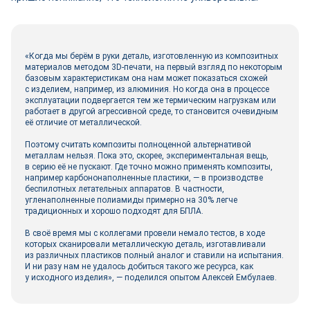
«Когда мы берём в руки деталь, изготовленную из композитных
материалов методом 3D-печати, на первый взгляд по некоторым
базовым характеристикам она нам может показаться схожей
с изделием, например, из алюминия. Но когда она в процессе
эксплуатации подвергается тем же термическим нагрузкам или
работает в другой агрессивной среде, то становится очевидным
её отличие от металлической.
Поэтому считать композиты полноценной альтернативой
металлам нельзя. Пока это, скорее, экспериментальная вещь,
в серию её не пускают. Где точно можно применять композиты,
например карбононаполненные пластики, — в производстве
беспилотных летательных аппаратов. В частности,
угленаполненные полиамиды примерно на 30% легче
традиционных и хорошо подходят для БПЛА.
В своё время мы с коллегами провели немало тестов, в ходе
которых сканировали металлическую деталь, изготавливали
из различных пластиков полный аналог и ставили на испытания.
И ни разу нам не удалось добиться такого же ресурса, как
у исходного изделия», — поделился опытом Алексей Ембулаев.