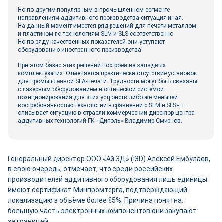
Но по другим популярным в промышленном сегменте
направлениям аддитивного производства ситуация иная.
На данный момент имеется ряд решений для печати металлом
и пластиком по технологиям SLM и SLS соответственно.
Но по ряду качественных показателей они уступают
оборудованию иностранного производства.
При этом базис этих решений построен на западных
комплектующих. Отмечается практически отсутствие установок
для промышленной SLA-печати. Трудности могут быть связаны
с лазерным оборудованием и оптической системой
позиционирования для этих устройств либо же меньшей
востребованностью технологии в сравнении с SLM и SLS», —
описывает ситуацию в отрасли коммерческий директор Центра
аддитивных технологий ГК «Диполь» Владимир Смирнов.
Генеральный директор ООО «Ай 3Д» (i3D) Алексей Ембулаев,
в свою очередь, отмечает, что среди российских
производителей аддитивного оборудования лишь единицы
имеют сертификат Минпромторга, подтверждающий
локализацию в объёме более 85%. Причина понятна:
большую часть электронных компонентов они закупают
за границей.