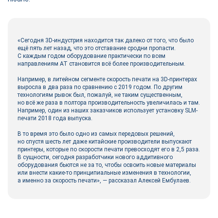
«Сегодня 3D-индустрия находится так далеко от того, что было
ещё пять лет назад, что это отставание сродни пропасти.
С каждым годом оборудование практически по всем
направлениям АТ становится всё более производительным.
Например, в литейном сегменте скорость печати на 3D-принтерах
выросла в два раза по сравнению с 2019 годом. По другим
технологиям рывок был, пожалуй, не таким существенным,
но всё же раза в полтора производительность увеличилась и там.
Например, один из наших заказчиков использует установку SLM-
печати 2018 года выпуска.
В то время это было одно из самых передовых решений,
но спустя шесть лет даже китайские производители выпускают
принтеры, которые по скорости печати превосходят его в 2,5 раза.
В сущности, сегодня разработчики нового аддитивного
оборудования бьются не за то, чтобы освоить новые материалы
или внести какие‑то принципиальные изменения в технологии,
а именно за скорость печати», — рассказал Алексей Ембулаев.