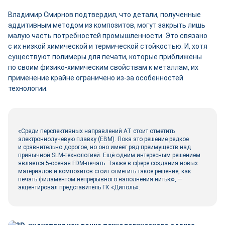
Владимир Смирнов подтвердил, что детали, полученные
аддитивным методом из композитов, могут закрыть лишь
малую часть потребностей промышленности. Это связано
с их низкой химической и термической стойкостью. И, хотя
существуют полимеры для печати, которые приближены
по своим физико-­химическим свой­ствам к металлам, их
применение крайне ограничено из-за особенностей
технологии.
«Среди перспективных направлений АТ стоит отметить
электроннолучевую плавку (EBM). Пока это решение редкое
и сравнительно дорогое, но оно имеет ряд преимуществ над
привычной SLM-технологией. Ещё одним интересным решением
является 5‑осевая FDM-печать. Также в сфере создания новых
материалов и композитов стоит отметить такое решение, как
печать филаментом непрерывного наполнения нитью», —
акцентировал представитель ГК «Диполь».