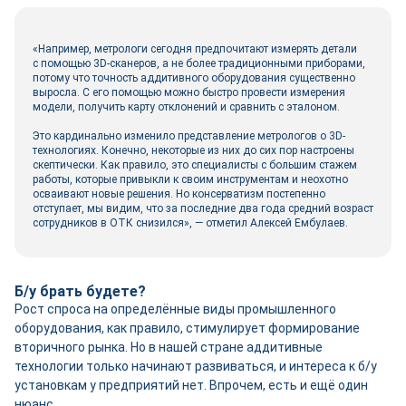
«Например, метрологи сегодня предпочитают измерять детали
с помощью 3D-сканеров, а не более традиционными приборами,
потому что точность аддитивного оборудования существенно
выросла. С его помощью можно быстро провести измерения
модели, получить карту отклонений и сравнить с эталоном.
Это кардинально изменило представление метрологов о 3D-
технологиях. Конечно, некоторые из них до сих пор настроены
скептически. Как правило, это специалисты с большим стажем
работы, которые привыкли к своим инструментам и неохотно
осваивают новые решения. Но консерватизм постепенно
отступает, мы видим, что за последние два года средний возраст
сотрудников в ОТК снизился», — отметил Алексей Ембулаев.
Б/у брать будете?
Рост спроса на определённые виды промышленного
оборудования, как правило, стимулирует формирование
вторичного рынка. Но в нашей стране аддитивные
технологии только начинают развиваться, и интереса к б/у
установкам у предприятий нет. Впрочем, есть и ещё один
нюанс.