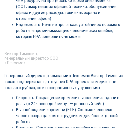
чем ресурсы на процессы, которые они заменяют
(ФОТ, амортизация офисной техники, обслуживание
офиса и другие расходы, такие как охрана и
отопление офиса).
Надёжность. Речь не про отказоустойчивость самого
робота, а про минимизацию человеческих ошибок,
которые RPA совершить не может.
Виктор Тимошин,
генеральный директор ООО
«Лексема»
Генеральный директор компании «Лексема» Виктор Тимошин
также подчёркивает, что успех RPA-проекта измеряют не
только в рублях, но и в операционных улучшениях.
Скорость. Сокращение времени выполнения задачи в
разы (с 24 часов до 4 минут — реальный кейс).
Высвобождение времени (FTE). Сколько человеко-
часов возвращается сотрудникам для более ценной
работы.
Качество. Снижение процента ошибок и улучшение