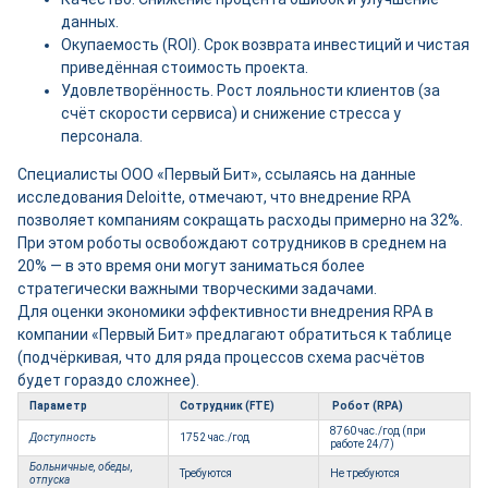
данных.
Окупаемость (ROI). Срок возврата инвестиций и чистая
приведённая стоимость проекта.
Удовлетворённость. Рост лояльности клиентов (за
счёт скорости сервиса) и снижение стресса у
персонала.
Специалисты ООО «Первый Бит», ссылаясь на данные
исследования Deloitte, отмечают, что внедрение RPA
позволяет компаниям сокращать расходы примерно на 32%.
При этом роботы освобождают сотрудников в среднем на
20% — в это время они могут заниматься более
стратегически важными творческими задачами.
Для оценки экономики эффективности внедрения RPA в
компании «Первый Бит» предлагают обратиться к таблице
(подчёркивая, что для ряда процессов схема расчётов
будет гораздо сложнее).
Параметр
Сотрудник (FTE)
Робот (RPA)
8760 час./год (при
Доступность
1752 час./год
работе 24/7)
Больничные, обеды,
Требуются
Не требуются
отпуска