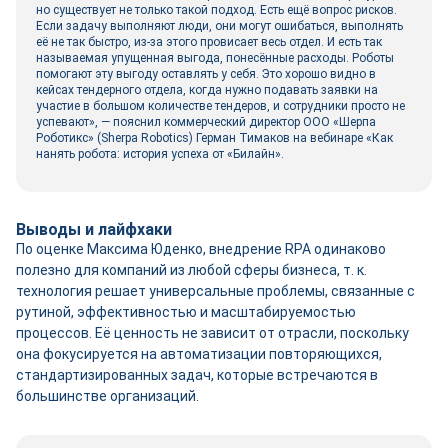
но существует не только такой подход. Есть ещё вопрос рисков.
Если задачу выполняют люди, они могут ошибаться, выполнять
её не так быстро, из-за этого провисает весь отдел. И есть так
называемая упущенная выгода, понесённые расходы. Роботы
помогают эту выгоду оставлять у себя. Это хорошо видно в
кейсах тендерного отдела, когда нужно подавать заявки на
участие в большом количестве тендеров, и сотрудники просто не
успевают», — пояснил коммерческий директор ООО «Шерпа
Роботикс» (Sherpa Robotics) Герман Тимаков на вебинаре «Как
нанять робота: история успеха от «Билайн».
Выводы и лайфхаки
По оценке Максима Юденко, внедрение RPA одинаково
полезно для компаний из любой сферы бизнеса, т. к.
технология решает универсальные проблемы, связанные с
рутиной, эффективностью и масштабируемостью
процессов. Её ценность не зависит от отрасли, поскольку
она фокусируется на автоматизации повторяющихся,
стандартизированных задач, которые встречаются в
большинстве организаций.