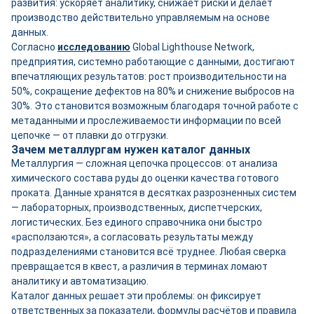
развития: ускоряет аналитику, снижает риски и делает
производство действительно управляемым на основе
данных.
Согласно
исследованию
Global Lighthouse Network,
предприятия, системно работающие с данными, достигают
впечатляющих результатов: рост производительности на
50%, сокращение дефектов на 80% и снижение выбросов на
30%. Это становится возможным благодаря точной работе с
метаданными и прослеживаемости информации по всей
цепочке — от плавки до отгрузки.
Зачем металлургам нужен каталог данных
Металлургия — сложная цепочка процессов: от анализа
химического состава руды до оценки качества готового
проката. Данные хранятся в десятках разрозненных систем
— лабораторных, производственных, диспетчерских,
логистических. Без единого справочника они быстро
«расползаются», а согласовать результаты между
подразделениями становится всё труднее. Любая сверка
превращается в квест, а различия в терминах ломают
аналитику и автоматизацию.
Каталог данных решает эти проблемы: он фиксирует
ответственных за показатели, формулы расчётов и правила