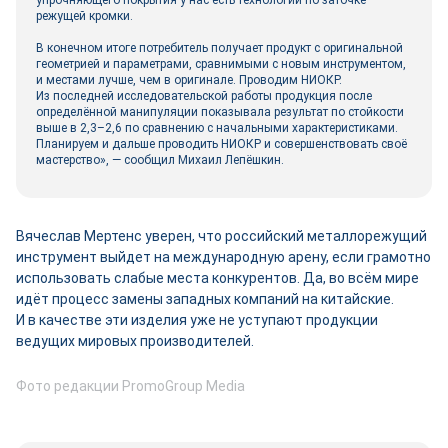
упрочняющего покрытия у нас есть технологии по заточке
режущей кромки.
В конечном итоге потребитель получает продукт с оригинальной
геометрией и параметрами, сравнимыми с новым инструментом,
и местами лучше, чем в оригинале. Проводим НИОКР.
Из последней исследовательской работы продукция после
определённой манипуляции показывала результат по стойкости
выше в 2,3–2,6 по сравнению с начальными характеристиками.
Планируем и дальше проводить НИОКР и совершенствовать своё
мастерство», — сообщил Михаил Лепёшкин.
Вячеслав Мертенс уверен, что российский металлорежущий
инструмент выйдет на международную арену, если грамотно
использовать слабые места конкурентов. Да, во всём мире
идёт процесс замены западных компаний на китайские.
И в качестве эти изделия уже не уступают продукции
ведущих мировых производителей.
Фото редакции PromoGroup Media