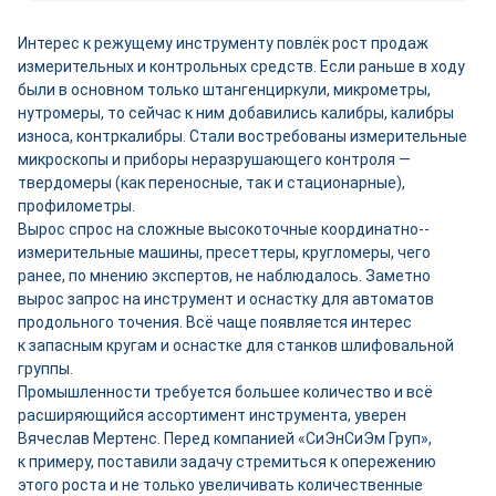
Интерес к режущему инструменту повлёк рост продаж
измерительных и контрольных средств. Если раньше в ходу
были в основном только штангенциркули, микрометры,
нутромеры, то сейчас к ним добавились калибры, калибры
износа, контркалибры. Стали востребованы измерительные
микроскопы и приборы неразрушающего контроля —
твердомеры (как переносные, так и стационарные),
профилометры.
Вырос спрос на сложные высокоточные координатно-­
измерительные машины, пресеттеры, кругломеры, чего
ранее, по мнению экспертов, не наблюдалось. Заметно
вырос запрос на инструмент и оснастку для автоматов
продольного точения. Всё чаще появляется интерес
к запасным кругам и оснастке для станков шлифовальной
группы.
Промышленности требуется большее количество и всё
расширяющийся ассортимент инструмента, уверен
Вячеслав Мертенс. Перед компанией «СиЭнСиЭм Груп»,
к примеру, поставили задачу стремиться к опережению
этого роста и не только увеличивать количественные