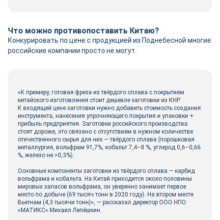
Что можно противопоставить Китаю?
Конкурировать по цене с продукцией из Поднебесной многие
российские компании просто не могут.
«К примеру, готовая фреза из твёрдого сплава с покрытием
китайского изготовления стоит дешевле заготовки из КНР.
К входящей цене заготовки нужно добавить стоимость создания
инструмента, нанесения упрочняющего покрытия и упаковки +
прибыль предприятия. Заготовки российского производства
стоят дороже, это связано с отсутствием в нужном количестве
отечественного сырья для них — твёрдого сплава (порошковая
металлургия, вольфрам 91,7%, кобальт 7,4–8 %, углерод 0,6–0,66
%, железо не >0,3%).
Основные компоненты заготовки из твёрдого сплава — карбид
вольфрама и кобальта. На Китай приходится около половины
мировых запасов вольфрама, он уверенно занимает первое
место по добыче (69 тысяч тонн в 2020 году). На втором месте
Вьетнам (4,3 тысячи тонн)», — рассказал директор ООО НПО
«МАТИКС» Михаил Лепёшкин.