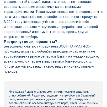
с оскольчатой формой, однако это сырьё не позволяет
создавать изделия с высокими качественными
характеристиками. Такая «мука» спекается произвольно, что
негативно сказывается на свой­ствах конечного продукта.
В 2024 году пензенские учёные вновь заявили о себе
и двинулись дальше — научились перерабатывать осевой
твердосплавный инструмент: свёрла, фрезы, другие
стержневые приборы.
Раздвинутся ли горизонты?
Безусловно, считают учредители ООО НПО «МАТИКС»,
поскольку их металлообрабатывающий инструмент уже
востребован на рынке Беларуси. Выйти на международную
арену помогло участие в выставках и бизнес-­миссиях.
К тому же команда нашла свою нишу в индивидуальном
подходе.
«Мы каждый день сталкиваемся с техническими задачами
от потребителей. Решая их, предприятие приобретает бесценный
опыт, который применяет в других проектах. К примеру, по
восстановлению осевого инструмента (фрез, свёрл) с нанесением