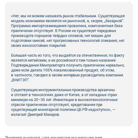
«Нет, мы не можем называть рынок стабильным. Существующая
модель экономики является не рыночной, а, скорее, „базарной”.
Программа импортозамещения провалена, компонентная база
практически отсутствует. В России не существует передовых
производств порошков твёрдых сплавов, нет машин для
подготовки смесей, нет прогрессивных технологий спекания, нет
своих износостойких покрытий.
Большая часть из того, что выдаётся за отечественное, по факту
является китайским, и из российского там только название.
Подтверждение Минпромторга получить практически нереально,
даже если делать 100% локализованный продукт, об этом,
в частности, говорил в своём интервью руководитель компании
„ВНИТЭП”.
Существующие инструментальные производства архаичны
и отстают в технологиях даже от Китая, а от западных стран
минимум на 20–30 лет. Инвестиции в высокотехнологичные
отрасли практически отсутствуют, кредитование при
существующей монетарной политике ЦБ РФ недоступно», —
излагает Дмитрий Макаров.