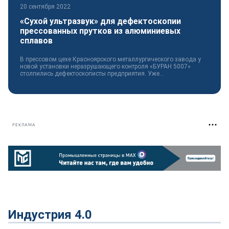
20 сентября 2022
«Сухой ультразвук» для дефектоскопии
прессованных прутков из алюминиевых
сплавов
В прессовом цехе Красноярского металлургического завода у
новой установки неразрушающего контроля «БУРАН 5007»
столпились дефектоскописты предприятия. Уже...
РЕКЛАМА
Индустрия 4.0