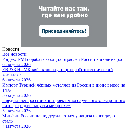
Новости
Все новости
Индекс PMI обрабатывающих отраслей России в июле вырос
6 августа 2026
ЕВРАЗ НТМК ввёл в эксплуатацию робототехнический
комплекс
6 августа 2026
Импорт Турцией чёрных металлов из России в июне вырос на
14%
5 августа 2026
Представлен российский проект многолучевого электронного
литографа для выпуска микросхем
5 августа 2026
Минфин России не поддержал отмену акциза на жидкую
сталь
4 августа 2026