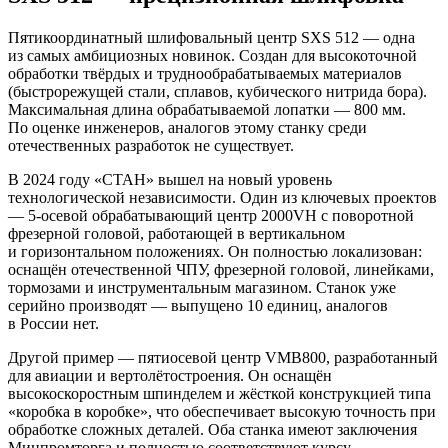
Пятикоординатный шлифовальный центр SXS 512 — одна
из самых амбициозных новинок. Создан для высокоточной
обработки твёрдых и труднообрабатываемых материалов
(быстрорежущей стали, сплавов, кубического нитрида бора).
Максимальная длина обрабатываемой лопатки — 800 мм.
По оценке инженеров, аналогов этому станку среди
отечественных разработок не существует.
В 2024 году «СТАН» вышел на новый уровень
технологической независимости. Один из ключевых проектов
— 5‑осевой обрабатывающий центр 2000VH с поворотной
фрезерной головой, работающей в вертикальном
и горизонтальном положениях. Он полностью локализован:
оснащён отечественной ЧПУ, фрезерной головой, линейками,
тормозами и инструментальным магазином. Станок уже
серийно производят — выпущено 10 единиц, аналогов
в России нет.
Другой пример — пятиосевой центр VMB800, разработанный
для авиации и вертолётостроения. Он оснащён
высокоскоростным шпинделем и жёсткой конструкцией типа
«коробка в коробке», что обеспечивает высокую точность при
обработке сложных деталей. Оба станка имеют заключения
Минпромторга и полностью соответствуют курсу