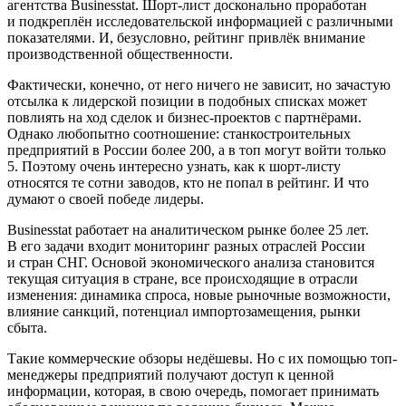
агентства Businesstat. Шорт-лист досконально проработан
и подкреплён исследовательской информацией с различными
показателями. И, безусловно, рейтинг привлёк внимание
производственной общественности.
Фактически, конечно, от него ничего не зависит, но зачастую
отсылка к лидерской позиции в подобных списках может
повлиять на ход сделок и бизнес-проектов с партнёрами.
Однако любопытно соотношение: станкостроительных
предприятий в России более 200, а в топ могут вой­ти только
5. Поэтому очень интересно узнать, как к шорт-листу
относятся те сотни заводов, кто не попал в рейтинг. И что
думают о своей победе лидеры.
Businesstat работает на аналитическом рынке более 25 лет.
В его задачи входит мониторинг разных отраслей России
и стран СНГ. Основой экономического анализа становится
текущая ситуация в стране, все происходящие в отрасли
изменения: динамика спроса, новые рыночные возможности,
влияние санкций, потенциал импортозамещения, рынки
сбыта.
Такие коммерческие обзоры недёшевы. Но с их помощью топ-
менеджеры предприятий получают доступ к ценной
информации, которая, в свою очередь, помогает принимать