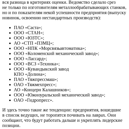
вся разница в критериях оценки. Ведомство сделало срез
не только по изготовителям металлообрабатывающих станков,
но и по показателям некой успешности предприятия (выпуску
новинок, освоению нестандартных производств):
ПАО «Саста»;
ООО «СТАН»;
ООО «ЮЗТС»;
АО «СТП «ПЗМЦ»;
ООО «НПК «Морсвязьавтоматика»;
ООО «Коломенский механический завод»;
ООО «Лассард»;
ООО «ВСЗ «Техника»;
ООО «Кувандыкский завод
КПО «Долина»;
ПАО «Тяжпрессмаш»;
ОАО «Тяжмехпресс»;
АО «Концерн Калашников»;
ООО «Южноуральский механический завод»;
ОАО «Гидропресс».
И здесь точно такие же тенденции: предприятия, вошедшие
в список ведущих, не торопятся почивать на лаврах. Они
сообщают, что будут работать дальше и укреплять лидерские
позиции.