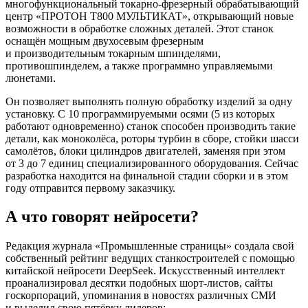
многофункциональный токарно-­фрезерный обрабатывающий
центр «ПРОТОН Т800 МУЛЬТИКАТ», открывающий новые
возможности в обработке сложных деталей. Этот станок
оснащён мощным двухосевым фрезерным
и производительным токарным шпинделями,
противошпинделем, а также программно управляемыми
люнетами.
Он позволяет выполнять полную обработку изделий за одну
установку. С 10 программируемыми осями (5 из которых
работают одновременно) станок способен производить такие
детали, как моноколёса, роторы турбин в сборе, стойки шасси
самолётов, блоки цилиндров двигателей, заменяя при этом
от 3 до 7 единиц специализированного оборудования. Сейчас
разработка находится на финальной стадии сборки и в этом
году отправится первому заказчику.
А что говорят нейросети?
Редакция журнала «Промышленные страницы» создала свой
собственный рейтинг ведущих станкостроителей с помощью
китайской нейросети DeepSeek. Искусственный интеллект
проанализировал десятки подобных шорт-листов, сайты
госкорпораций, упоминания в новостях различных СМИ
и выделил свою пятёрку лидеров: