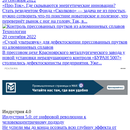
20 сентября 2022
«Про-Ток». Где скрываются энергетические инновации?
Стать резидентом Фонда «Сколково» — задача не из простых,
нужно сотворить что-то поистине новаторское и полезное, что
перевернёт рынок с ног на голову. Так, в...
Технологии
20 сентября 2022
«Сухой ультразвук» для дефектоскопии прессованных прутков
из алюминиевых сплавов
В прессовом цехе Красноярского металлургического завода у
новой установки неразрушающего контроля «БУРАН 5007»
столпились дефектоскописты предприятия. Уже...
РЕКЛАМА
Индустрия 4.0
Индустрия 5.0: от цифровой революции к
человекоцентричному подходу
Не успели мы до конца осознать всю глубину эффекта от