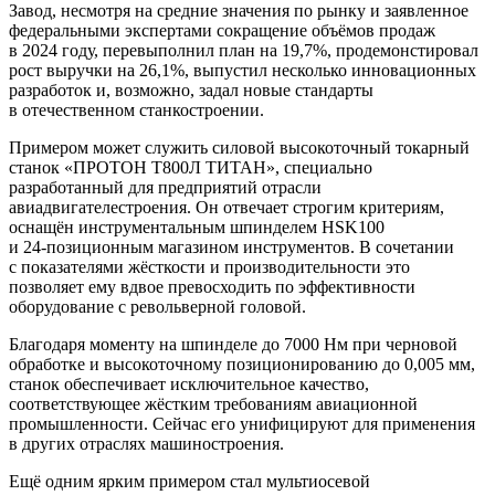
Завод, несмотря на средние значения по рынку и заявленное
федеральными экспертами сокращение объёмов продаж
в 2024 году, перевыполнил план на 19,7%, продемонстировал
рост выручки на 26,1%, выпустил несколько инновационных
разработок и, возможно, задал новые стандарты
в отечественном станкостроении.
Примером может служить силовой высокоточный токарный
станок «ПРОТОН Т800Л ТИТАН», специально
разработанный для предприятий отрасли
авиадвигателестроения. Он отвечает строгим критериям,
оснащён инструментальным шпинделем HSK100
и 24‑позиционным магазином инструментов. В сочетании
с показателями жёсткости и производительности это
позволяет ему вдвое превосходить по эффективности
оборудование с револьверной головой.
Благодаря моменту на шпинделе до 7000 Нм при черновой
обработке и высокоточному позиционированию до 0,005 мм,
станок обеспечивает исключительное качество,
соответствующее жёстким требованиям авиационной
промышленности. Сейчас его унифицируют для применения
в других отраслях машиностроения.
Ещё одним ярким примером стал мультиосевой