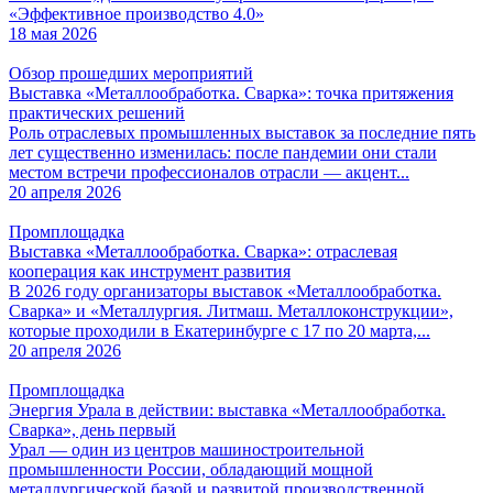
«Эффективное производство 4.0»
18 мая 2026
Обзор прошедших мероприятий
Выставка «Металлообработка. Сварка»: точка притяжения
практических решений
Роль отраслевых промышленных выставок за последние пять
лет существенно изменилась: после пандемии они стали
местом встречи профессионалов отрасли — акцент...
20 апреля 2026
Промплощадка
Выставка «Металлообработка. Сварка»: отраслевая
кооперация как инструмент развития
В 2026 году организаторы выставок «Металлообработка.
Сварка» и «Металлургия. Литмаш. Металлоконструкции»,
которые проходили в Екатеринбурге с 17 по 20 марта,...
20 апреля 2026
Промплощадка
Энергия Урала в действии: выставка «Металлообработка.
Сварка», день первый
Урал — один из центров машиностроительной
промышленности России, обладающий мощной
металлургической базой и развитой производственной