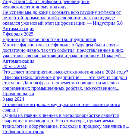
Индустрия 5.0: от цифровой революции к
человекоцентричному подходу
Не успели мы до конца осознать всю глубину эффекта от
четвертой промышленной революции, как на подходе
оказался уже новый этап цифровизации — Индустрия 5.0
Автоматизация
7 февраля 2025
Единое цифровое пространство предприятия
Многие фантастические фильмы о будущем были сняты
достаточно давно, так что события, представленные в них,
уже стали для нас настоящим и даже прошлым. Пожалуй,...
Автоматизация
20 мая 2024
Что делает предприятие высокотехнологичным в 2024 году?
«Высокотехнологичное предприятие» — это звучит гордо и
статусно. Данная фраза непременно наводит на мысль о
современных промышленных роботах, искусственном...
Промплощадка
3 мая 2024
Тотальный контроль: кому нужны системы мониторинга
сварки?
Одним из главных звеньев в металлообработке является
сварочное производство. Его структура, применяемые
технологи и оборудование, подходы к процессу менялись в...
Цифровой контроль