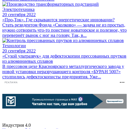
Электротехника
20 сентября 2022
«Про-Ток». Где скрываются энергетические инновации?
Стать резидентом Фонда «Сколково» — задача не из простых,
нужно сотворить что-то поистине новаторское и полезное, что
перевернёт рынок с ног на голову. Так, в...
Технологии
20 сентября 2022
«Сухой ультразвук» для дефектоскопии прессованных прутков
из алюминиевых сплавов
В прессовом цехе Красноярского металлургического завода у
новой установки неразрушающего контроля «БУРАН 5007»
столпились дефектоскописты предприятия. Уже...
РЕКЛАМА
Индустрия 4.0