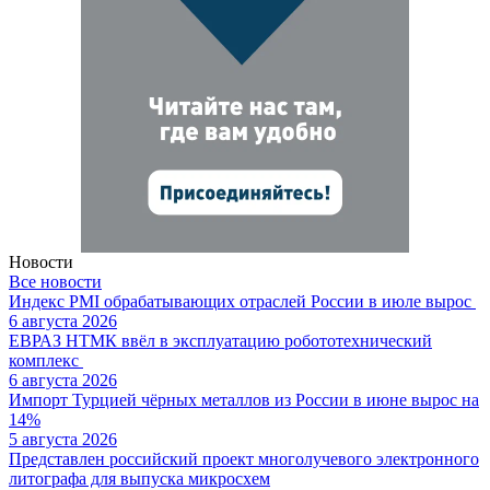
Новости
Все новости
Индекс PMI обрабатывающих отраслей России в июле вырос
6 августа 2026
ЕВРАЗ НТМК ввёл в эксплуатацию робототехнический
комплекс
6 августа 2026
Импорт Турцией чёрных металлов из России в июне вырос на
14%
5 августа 2026
Представлен российский проект многолучевого электронного
литографа для выпуска микросхем