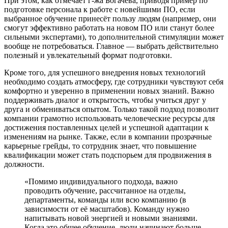
При этом, как отмечает г-жа Богачева, приводя пример по
подготовке персонала к работе с новейшими ПО, если
выбранное обучение принесёт пользу людям (например, они
смогут эффективно работать на новом ПО или станут более
сильными экспертами), то дополнительной стимуляции может
вообще не потребоваться. Главное — выбрать действительно
полезный и увлекательный формат подготовки.
Кроме того, для успешного внедрения новых технологий
необходимо создать атмосферу, где сотрудники чувствуют себя
комфортно и уверенно в применении новых знаний. Важно
поддерживать диалог и открытость, чтобы учиться друг у
друга и обмениваться опытом. Только такой подход позволит
компании грамотно использовать человеческие ресурсы для
достижения поставленных целей и успешной адаптации к
изменениям на рынке. Также, если в компании прозрачные
карьерные грейды, то сотрудник знает, что повышение
квалификации может стать подспорьем для продвижения в
должности.
«Помимо индивидуального подхода, важно
проводить обучение, рассчитанное на отделы,
департаменты, команды или всю компанию (в
зависимости от её масштабов). Команду нужно
напитывать новой энергией и новыми знаниями.
Когда это общее обучение, люди начинают больше