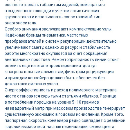
соответствовать габаритам изделий, помещаться
в выделенные площади с учётом логистических
грузопотоков и использовать сопоставимый тип
энергоносителя.
Особого внимания заслуживают комплектующие узлы.
Надёжные бренды пневматики, частотных
преобразователей и систем рекуперации действительно
увеличивают смету, однако их ресурс и стабильность
работы многократно окупаются за счёт сокращения
внеплановых простоев. Ремонтопригодность линии стоит
оценить ещё на этапе проектирования: доступ
к нагревательным элементам, фильтрам рециркуляции
и приводам конвейера должен быть обеспечен без
демонтажа смежных узлов.
Энергоэффективность и расход полимерного материала
часто становятся скрытыми статьями убытков. Разница
в потреблении порошка на уровне 5‒10 граммов
на квадратный метр при массовом производстве генерирует
существенную экономию в годовом исчислении. Кроме того,
паспортная скорость конвейера редко совпадает с реальной
годовой выработкой: частые переналадки, смена цвета