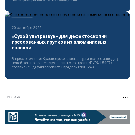
Технологии
20 сентября 2022
«Сухой ультразвук» для дефектоскопии
прессованных прутков из алюминиевых
сплавов
В прессовом цехе Красноярского металлургического завода у
новой установки неразрушающего контроля «БУРАН 5007»
столпились дефектоскописты предприятия. Уже...
РЕКЛАМА