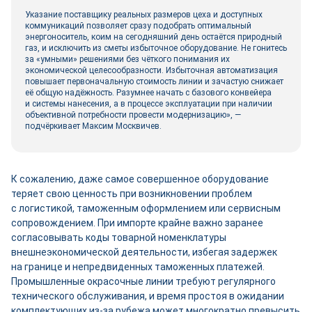
Указание поставщику реальных размеров цеха и доступных
коммуникаций позволяет сразу подобрать оптимальный
энергоноситель, коим на сегодняшний день остаётся природный
газ, и исключить из сметы избыточное оборудование. Не гонитесь
за «умными» решениями без чёткого понимания их
экономической целесообразности. Избыточная автоматизация
повышает первоначальную стоимость линии и зачастую снижает
её общую надёжность. Разумнее начать с базового конвейера
и системы нанесения, а в процессе эксплуатации при наличии
объективной потребности провести модернизацию», —
подчёркивает Максим Москвичев.
К сожалению, даже самое совершенное оборудование
теряет свою ценность при возникновении проблем
с логистикой, таможенным оформлением или сервисным
сопровождением. При импорте крайне важно заранее
согласовывать коды товарной номенклатуры
внешнеэкономической деятельности, избегая задержек
на границе и непредвиденных таможенных платежей.
Промышленные окрасочные линии требуют регулярного
технического обслуживания, и время простоя в ожидании
комплектующих из-за рубежа может многократно превысить