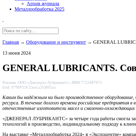
Архив журнала
Металлообработка 2025
Главная
→
Оборудование и инструмент
→
GENERAL LUBRICAN
13 июня 2024
GENERAL LUBRICANTS. Совре
Реклама. ООО «Дженерал Лубрикантс», ИНН 7722487971
Erid: F7NfYUJCUneLs2UB65zo
Каким бы надёжным ни было производственное оборудование, 
ресурса. В течение долгого времени российские предприятия в
отечественные изготовители масел и смазочно-охлаждающих
«ДЖЕНЕРАЛ ЛУБРИКАНТС» за четыре года работы смогла занят
технологий в производство, индивидуальному подходу к клиен
На выставке «Металлообработка 2024» в «Экспоцентре» ком