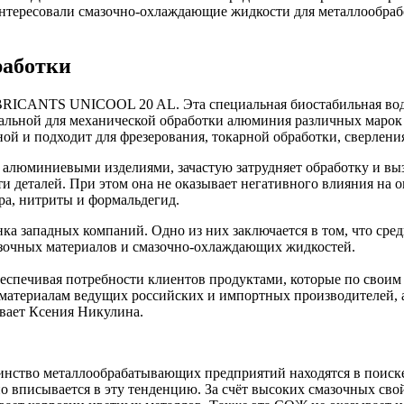
нтересовали смазочно-охлаждающие жидкости для металлообрабо
работки
ICANTS UNICOOL 20 AL. Эта специальная биостабильная водо
льной для механической обработки алюминия различных марок и
й и подходит для фрезерования, токарной обработки, сверления
оте с алюминиевыми изделиями, зачастую затрудняет обработк
ти деталей. При этом она не оказывает негативного влияния на
ора, нитриты и формальдегид.
нка западных компаний. Одно из них заключается в том, что ср
азочных материалов и смазочно-охлаждающих жидкостей.
беспечивая потребности клиентов продуктами, которые по свои
атериалам ведущих российских и импортных производителей, а 
вает Ксения Никулина.
о металлообрабатывающих предприятий находятся в поиске ун
ывается в эту тенденцию. За счёт высоких смазочных свойст