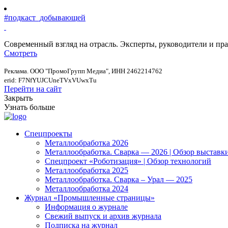
#подкаст_добывающей
Современный взгляд на отрасль. Эксперты, руководители и п
Смотреть
Реклама. ООО "ПромоГрупп Медиа", ИНН 2462214762
erid: F7NfYUJCUneTVxVUwxTu
Перейти на сайт
Закрыть
Узнать больше
Спецпроекты
Металлообработка 2026
Металлообработка. Сварка — 2026 | Обзор выставк
Спецпроект «Роботизация» | Обзор технологий
Металлообработка 2025
Металлообработка. Сварка – Урал — 2025
Металлообработка 2024
Журнал «Промышленные страницы»
Информация о журнале
Свежий выпуск и архив журнала
Подписка на журнал