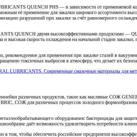
UBRICANTS QUENCH PHS — в зависимости от применяемой конц
зможным её применение для закалки широкого ассортимента высок
мизацию разрушений при закалке за счёт равномерного охлажден
RICANTS QUENCH двумя высокоэффективными продуктами — 
 высокая скорость охлаждения на начальной стадии закалки, п
омендуемое для применения при закалке сталей в вакуумных 
кращению токсичных выбросов в атмосферу, что делает их безо
инейки различных продуктов, такие как масляные СОЖ GENE
BRIC, СОЖ для различных процессов холодного формообраз
металлообрабатывающего оборудования: бактерициды для защит
азнообразие даёт возможность удовлетворить потребности клие
том, чтобы обеспечить российские предприятия высокоэфф