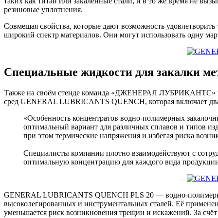
таких как титан или закалённые стали, и в то же время не вы
резиновые уплотнения.
Совмещая свойства, которые дают возможность удовлетворить 
широкий спектр материалов. Они могут использовать одну марк
Специальные жидкости для закалки ме
Также на своём стенде команда «ДЖЕНЕРАЛ ЛУБРИКАНТС» пре
сред GENERAL LUBRICANTS QUENCH, которая включает два за
«Особенность концентратов водно-полимерных закалочны
оптимальный вариант для различных сплавов и типов изд
при этом термические напряжения и избегая риска возн
Специалисты компании плотно взаимодействуют с сотру
оптимальную концентрацию для каждого вида продукции
GENERAL LUBRICANTS QUENCH PLS 20 — водно-полимерная зак
высоколегированных и инструментальных сталей. Её применени
уменьшается риск возникновения трещин и искажений. За счёт