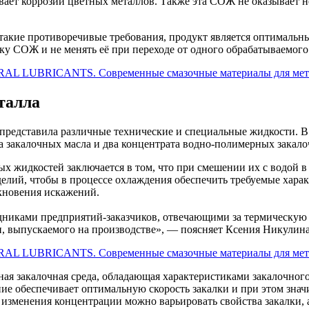
зывает коррозии цветных металлов. Также эта СОЖ не оказывает 
такие противоречивые требования, продукт является оптимальн
у СОЖ и не менять её при переходе от одного обрабатываемого 
талла
дставила различные технические и специальные жидкости. В 
калочных масла и два концентрата водно-полимерных закало
х жидкостей заключается в том, что при смешении их с водой 
елий, чтобы в процессе охлаждения обеспечить требуемые харак
икновения искажений.
дниками предприятий-заказчиков, отвечающими за термическую 
, выпускаемого на производстве», — поясняет Ксения Никулина
алочная среда, обладающая характеристиками закалочного ма
е обеспечивает оптимальную скорость закалки и при этом знач
 изменения концентрации можно варьировать свойства закалки, 