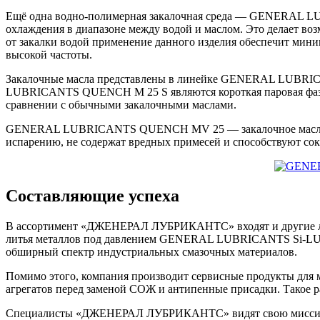
Ещё одна водно-полимерная закалочная среда — GENERAL L
охлаждения в диапазоне между водой и маслом. Это делает во
от закалки водой применение данного изделия обеспечит мини
высокой частоты.
Закалочные масла представлены в линейке GENERAL LUB
LUBRICANTS QUENCH M 25 S являются короткая паровая фаза и
сравнении с обычными закалочными маслами.
GENERAL LUBRICANTS QUENCH MV 25 — закалочное масло, рек
испарению, не содержат вредных примесей и способствуют со
Составляющие успеха
В ассортимент «ДЖЕНЕРАЛ ЛУБРИКАНТС» входят и другие л
литья металлов под давлением GENERAL LUBRICANTS Si-LU
обширный спектр индустриальных смазочных материалов.
Помимо этого, компания производит сервисные продукты для 
агрегатов перед заменой СОЖ и антипенные присадки. Такое р
Специалисты «ДЖЕНЕРАЛ ЛУБРИКАНТС» видят свою миссию в 