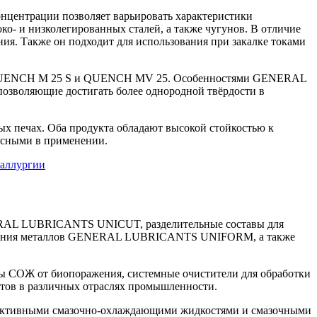
ентрации позволяет варьировать характеристики
о- и низколегированных сталей, а также чугунов. В отличие
ия. Также он подходит для использования при закалке токами
QUENCH M 25 S и QUENCH MV 25. Особенностями GENERAL
озволяющие достигать более однородной твёрдости в
печах. Оба продукта обладают высокой стойкостью к
пасными в применении.
RAL LUBRICANTS UNICUT, разделительные составы для
ования металлов GENERAL LUBRICANTS UNIFORM, а также
ы СОЖ от биопоражения, системные очистители для обработки
нтов в различных отраслях промышленности.
ективными смазочно-охлаждающими жидкостями и смазочными