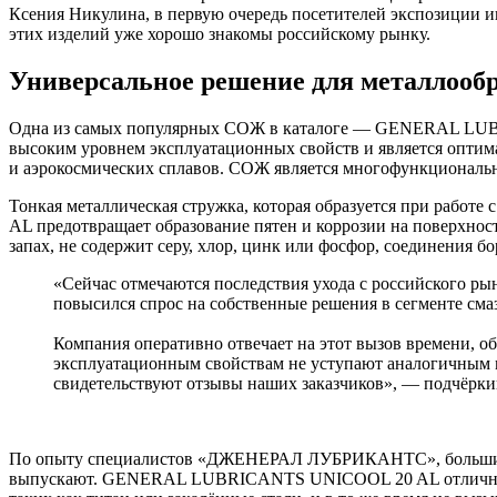
Ксения Никулина, в первую очередь посетителей экспозиции и
этих изделий уже хорошо знакомы российскому рынку.
Универсальное решение для металлооб
Одна из самых популярных СОЖ в каталоге — GENERAL LUBR
высоким уровнем эксплуатационных свойств и является оптима
и аэрокосмических сплавов. СОЖ является многофункционально
Тонкая металлическая стружка, которая образуется при раб
AL предотвращает образование пятен и коррозии на поверхнос
запах, не содержит серу, хлор, цинк или фосфор, соединения б
«Сейчас отмечаются последствия ухода с российского ры
повысился спрос на собственные решения в сегменте см
Компания оперативно отвечает на этот вызов времени, о
эксплуатационным свойствам не уступают аналогичным м
свидетельствуют отзывы наших заказчиков», — подчёрки
По опыту специалистов «ДЖЕНЕРАЛ ЛУБРИКАНТС», большинств
выпускают. GENERAL LUBRICANTS UNICOOL 20 AL отлично впис