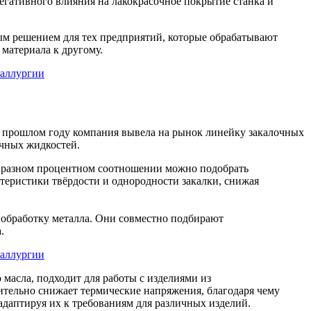
негативного влияния на лакокрасочное покрытие станка и
ым решением для тех предприятий, которые обрабатывают
материала к другому.
прошлом году компания вывела на рынок линейку закалочных
чных жидкостей.
в разном процентном соотношении можно подобрать
теристики твёрдости и однородности закалки, снижая
обработку металла. Они совместно подбирают
.
сла, подходит для работы с изделиями из
ительно снижает термические напряжения, благодаря чему
адаптируя их к требованиям для различных изделий.