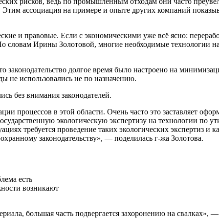
ческих рисков, ведь по промышленным отходам они часто преув
Этим ассоциация на примере и опыте других компаний показыва
ские и правовые. Если с экономическими уже всё ясно: переработ
 По словам Ирины Золотовой, многие необходимые технологии 
 что законодательство долгое время было настроено на минимиза
ы не использовались не по назначению.
ись без внимания законодателей.
ии процессов в этой области. Очень часто это заставляет офо
государственную экологическую экспертизу на технологии по ути
уациях требуется проведение таких экологических экспертиз и к
охранному законодательству», — поделилась г-жа Золотова.
лема есть
ожности возникают
ериала, большая часть подвергается захоронению на свалках», 