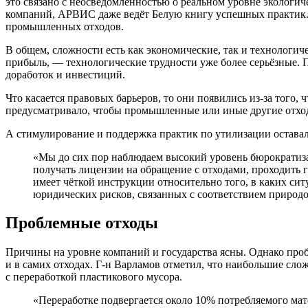
это связано с неосведомлённостью о реальном уровне экологи
компаний, АРВИС даже ведёт Белую книгу успешных практик. 
промышленных отходов.
В общем, сложности есть как экономические, так и технологиче
прибыль, — технологические трудности уже более серьёзные.
доработок и инвестиций.
Что касается правовых барьеров, то они появились из-за того,
предусматривало, чтобы промышленные или иные другие отход
А стимулирование и поддержка практик по утилизации оставал
«Мы до сих пор наблюдаем высокий уровень бюрократизац
получать лицензии на обращение с отходами, проходить 
имеет чёткой инструкции относительно того, в каких сит
юридических рисков, связанных с соответствием природо
Проблемные отходы
Причины на уровне компаний и государства ясны. Однако проб
и в самих отходах. Г-н Варламов отметил, что наибольшие сл
с переработкой пластикового мусора.
«Переработке подвергается около 10% потребляемого мат