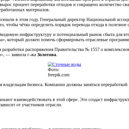
вырос процент переработки отходов и сокращено количество свал
еработанных материалов.
зошли в этом году. Генеральный директор Национальной ассо
то, чтобы чётко определить порядок перевода отхода в полезное 
еобходимую инфраструктуру и потенциальный рынок сбыта для вт
а», который должен помочь сформировать отраслевые программы 
и разработки распоряжения Правительства № 1557 о комплексн
», — заявила г-жа
Золотова
.
Фото:
freepik.com
ия владельцам бизнеса. Компании должны заняться переработкой
чинают взаимодействовать в этой сфере. Это создаст инфрастру
 зависит от участников отрасли.