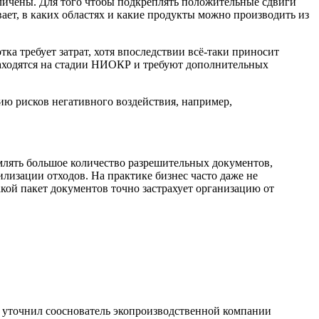
еличены. Для того чтобы подкреплять положительные сдвиги
ет, в каких областях и какие продукты можно производить из
ка требует затрат, хотя впоследствии всё-таки приносит
находятся на стадии НИОКР и требуют дополнительных
цию рисков негативного воздействия, например,
рмлять большое количество разрешительных документов,
лизации отходов. На практике бизнес часто даже не
акой пакет документов точно застрахует организацию от
— уточнил сооснователь экопроизводственной компании