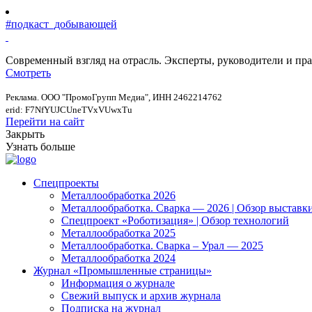
#подкаст_добывающей
Современный взгляд на отрасль. Эксперты, руководители и п
Смотреть
Реклама. ООО "ПромоГрупп Медиа", ИНН 2462214762
erid: F7NfYUJCUneTVxVUwxTu
Перейти на сайт
Закрыть
Узнать больше
Спецпроекты
Металлообработка 2026
Металлообработка. Сварка — 2026 | Обзор выставк
Спецпроект «Роботизация» | Обзор технологий
Металлообработка 2025
Металлообработка. Сварка – Урал — 2025
Металлообработка 2024
Журнал «Промышленные страницы»
Информация о журнале
Свежий выпуск и архив журнала
Подписка на журнал