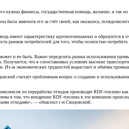
го нужны финансы, государственная помощь, желание, и так по 
а была заменить его за счёт своей, как оказалось, псевдоэколог
едь имеют характеристику крупнотоннажных и образуются в оч
мкость рынков потребителей для того, чтобы полностью потреби
а может и не быть. Важно определить рынки использования про
. Получается, что в сопоставимых условиях высокие транспорт
и. Из-за экономических трудностей вырастают и объёмы промы
овский считает проблемным вопрос о создании и использовании
комплексов по переработке отходов производят RDF-топливо как
лема в том, что внедрение RDF-топлива в эти компании происх
жными отходами», — объяснил г-н Свидовский.