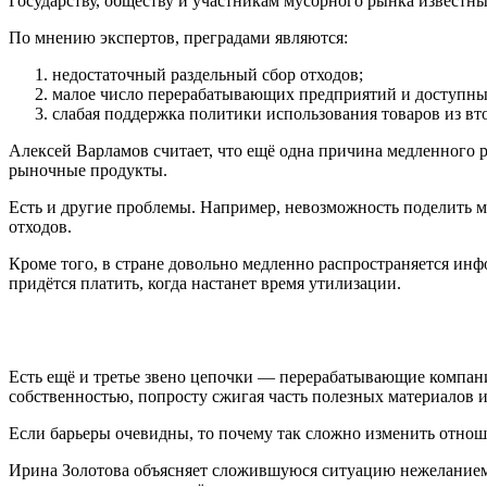
Государству, обществу и участникам мусорного рынка извест
По мнению экспертов, преградами являются:
недостаточный раздельный сбор отходов;
малое число перерабатывающих предприятий и доступны
слабая поддержка политики использования товаров из вто
Алексей Варламов считает, что ещё одна причина медленного 
рыночные продукты.
Есть и другие проблемы. Например, невозможность поделить 
отходов.
Кроме того, в стране довольно медленно распространяется инф
придётся платить, когда настанет время утилизации.
Есть ещё и третье звено цепочки — перерабатывающие компании
собственностью, попросту сжигая часть полезных материалов 
Если барьеры очевидны, то почему так сложно изменить отнош
Ирина Золотова объясняет сложившуюся ситуацию нежеланием 