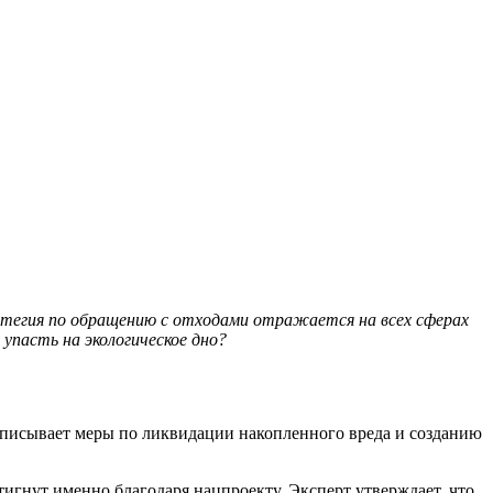
атегия по обращению с отходами отражается на всех сферах
упасть на экологическое дно?
описывает меры по ликвидации накопленного вреда и созданию
игнут именно благодаря нацпроекту. Эксперт утверждает, что