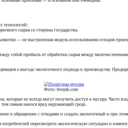
ны основные проблемы — в основном они очевидны.
х технологий;
ричного сырья со стороны государства.
развития — не выстроенная модель использования отходов произ
между собой прибыль от обработки сырья между малочисленным
ормация о выгоде экологичного подхода к производству. Предпр
Фото: freepik.com
, которые не всегда могут получить доступ к мусору. Часто вл
и тем самым нанося вред окружающей среде.
ение к обращению с отходами и создать экологичный и при это
потребителей пересмотреть экологическую ситуацию и изменить 