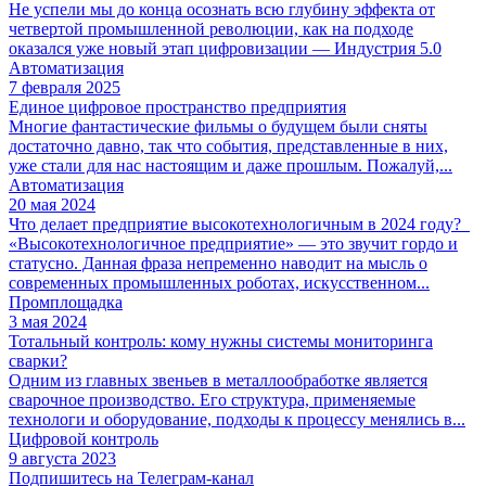
Не успели мы до конца осознать всю глубину эффекта от
четвертой промышленной революции, как на подходе
оказался уже новый этап цифровизации — Индустрия 5.0
Автоматизация
7 февраля 2025
Единое цифровое пространство предприятия
Многие фантастические фильмы о будущем были сняты
достаточно давно, так что события, представленные в них,
уже стали для нас настоящим и даже прошлым. Пожалуй,...
Автоматизация
20 мая 2024
Что делает предприятие высокотехнологичным в 2024 году?
«Высокотехнологичное предприятие» — это звучит гордо и
статусно. Данная фраза непременно наводит на мысль о
современных промышленных роботах, искусственном...
Промплощадка
3 мая 2024
Тотальный контроль: кому нужны системы мониторинга
сварки?
Одним из главных звеньев в металлообработке является
сварочное производство. Его структура, применяемые
технологи и оборудование, подходы к процессу менялись в...
Цифровой контроль
9 августа 2023
Подпишитесь на Телеграм-канал