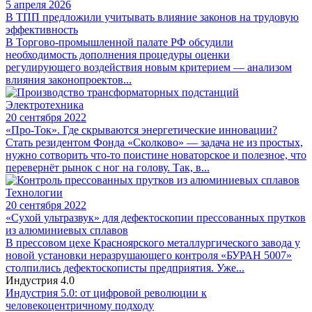
5 апреля 2026
В ТПП предложили учитывать влияние законов на трудовую
эффективность
В Торгово-промышленной палате РФ обсудили
необходимость дополнения процедуры оценки
регулирующего воздействия новым критерием — анализом
влияния законопроектов...
Электротехника
20 сентября 2022
«Про-Ток». Где скрываются энергетические инновации?
Стать резидентом Фонда «Сколково» — задача не из простых,
нужно сотворить что-то поистине новаторское и полезное, что
перевернёт рынок с ног на голову. Так, в...
Технологии
20 сентября 2022
«Сухой ультразвук» для дефектоскопии прессованных прутков
из алюминиевых сплавов
В прессовом цехе Красноярского металлургического завода у
новой установки неразрушающего контроля «БУРАН 5007»
столпились дефектоскописты предприятия. Уже...
Индустрия 4.0
Индустрия 5.0: от цифровой революции к
человекоцентричному подходу