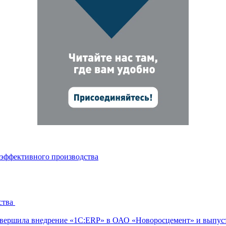
 эффективного производства
ства
ершила внедрение «1С:ERP» в ОАО «Новоросцемент» и выпуст