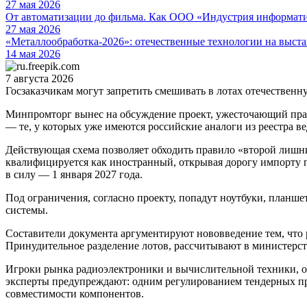
27 мая 2026
От автоматизации до фильма. Как ООО «Индустрия информа
27 мая 2026
«Металлообработка-2026»: отечественные технологии на выста
14 мая 2026
7 августа 2026
Госзаказчикам могут запретить смешивать в лотах отечестве
Минпромторг вынес на обсуждение проект, ужесточающий прави
— те, у которых уже имеются российские аналоги из реестра вед
Действующая схема позволяет обходить правило «второй лишний
квалифицируется как иностранный, открывая дорогу импорту п
в силу — 1 января 2027 года.
Под ограничения, согласно проекту, попадут ноутбуки, план
системы.
Составители документа аргументируют нововведение тем, что 
Принудительное разделение лотов, рассчитывают в министерст
Игроки рынка радиоэлектроники и вычислительной техники, оп
эксперты предупреждают: одним регулированием тендерных про
совместимости компонентов.