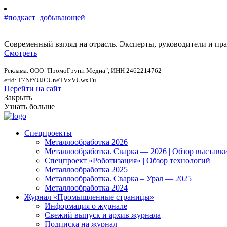
#подкаст_добывающей
Современный взгляд на отрасль. Эксперты, руководители и п
Смотреть
Реклама. ООО "ПромоГрупп Медиа", ИНН 2462214762
erid: F7NfYUJCUneTVxVUwxTu
Перейти на сайт
Закрыть
Узнать больше
Спецпроекты
Металлообработка 2026
Металлообработка. Сварка — 2026 | Обзор выставк
Спецпроект «Роботизация» | Обзор технологий
Металлообработка 2025
Металлообработка. Сварка – Урал — 2025
Металлообработка 2024
Журнал «Промышленные страницы»
Информация о журнале
Свежий выпуск и архив журнала
Подписка на журнал