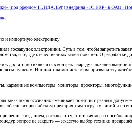
тики» (под брендом ГЭНДАЛЬФ) внедрила «1С:ERP» в ОАО «Но
вке
нную и импортную электронику
ла госзакупок электроники. Суть в том, чтобы запретить заказ
омства, и те, где отечественных замен пока нет. О разработке д
»: достаточно включить в контракт наряду с локализованной пр
о всем пунктам. Инициатива министерства призвана эту лазейк
шеты, карманные компьютеры, мониторы, проекторы, многофункц
ряд заказчиков осознанно смешивает позиции с разным допуском
ве, обеспечит российским предприятиям загрузку линий и возм
рошенные изданием, соглашаются, что такая мера способна подт
цедур вопрос не закрыть — зачастую выбор техники предрешён 