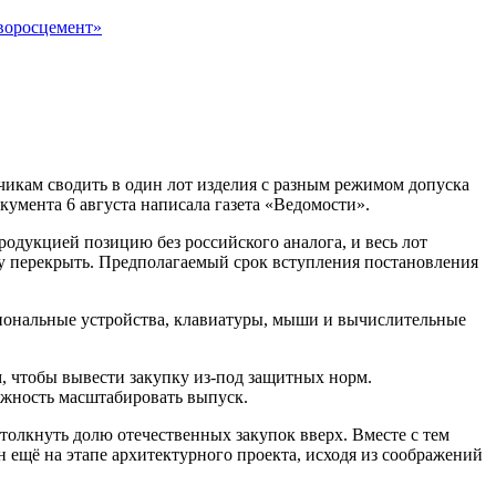
воросцемент»
чикам сводить в один лот изделия с разным режимом допуска
окумента 6 августа написала газета «Ведомости».
одукцией позицию без российского аналога, и весь лот
у перекрыть. Предполагаемый срок вступления постановления
иональные устройства, клавиатуры, мыши и вычислительные
, чтобы вывести закупку из-под защитных норм.
ожность масштабировать выпуск.
олкнуть долю отечественных закупок вверх. Вместе с тем
ещё на этапе архитектурного проекта, исходя из соображений