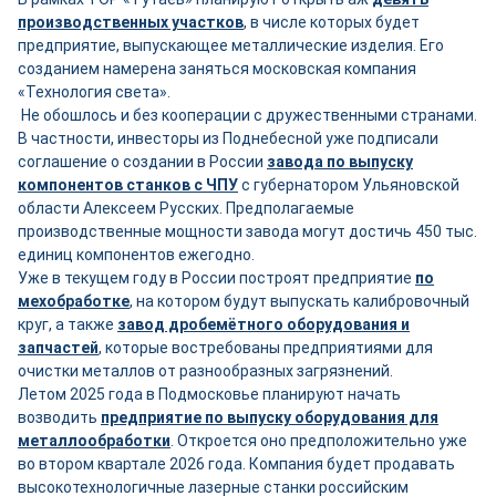
производственных участков
, в числе которых будет
предприятие, выпускающее металлические изделия. Его
созданием намерена заняться московская компания
«Технология света».
Не обошлось и без кооперации с дружественными странами.
В частности, инвесторы из Поднебесной уже подписали
соглашение о создании в России
завода по выпуску
компонентов станков с ЧПУ
с губернатором Ульяновской
области Алексеем Русских. Предполагаемые
производственные мощности завода могут достичь 450 тыс.
единиц компонентов ежегодно.
Уже в текущем году в России построят предприятие
по
мехобработке
, на котором будут выпускать калибровочный
круг, а также
завод дробемётного оборудования и
запчастей
, которые востребованы предприятиями для
очистки металлов от разнообразных загрязнений.
Летом 2025 года в Подмосковье планируют начать
возводить
предприятие по выпуску оборудования для
металлообработки
. Откроется оно предположительно уже
во втором квартале 2026 года. Компания будет продавать
высокотехнологичные лазерные станки российским