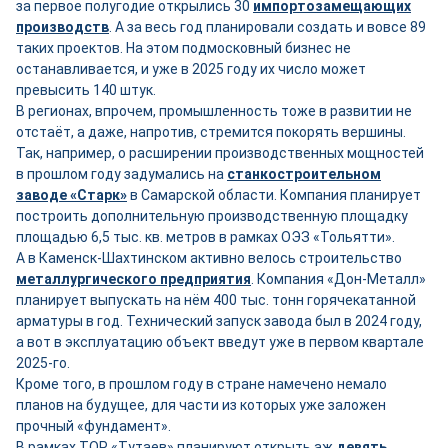
за первое полугодие открылись 30
импортозамещающих
производств
. А за весь год планировали создать и вовсе 89
таких проектов. На этом подмосковный бизнес не
останавливается, и уже в 2025 году их число может
превысить 140 штук.
В регионах, впрочем, промышленность тоже в развитии не
отстаёт, а даже, напротив, стремится покорять вершины.
Так, например, о расширении производственных мощностей
в прошлом году задумались на
станкостроительном
заводе «Старк»
в Самарской области. Компания планирует
построить дополнительную производственную площадку
площадью 6,5 тыс. кв. метров в рамках ОЭЗ «Тольятти».
А в Каменск-Шахтинском активно велось строительство
металлургического предприятия
. Компания «Дон-Металл»
планирует выпускать на нём 400 тыс. тонн горячекатанной
арматуры в год. Технический запуск завода был в 2024 году,
а вот в эксплуатацию объект введут уже в первом квартале
2025-го.
Кроме того, в прошлом году в стране намечено немало
планов на будущее, для части из которых уже заложен
прочный «фундамент».
В рамках ТОР «Тутаев» планируют открыть аж
девять