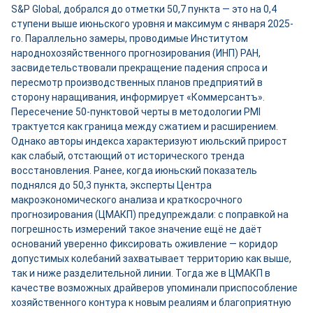
S&P Global, добрался до отметки 50,7 пункта — это на 0,4
ступени выше июньского уровня и максимум с января 2025-
го. Параллельно замеры, проводимые Институтом
народнохозяйственного прогнозирования (ИНП) РАН,
засвидетельствовали прекращение падения спроса и
пересмотр производственных планов предприятий в
сторону наращивания, информирует «Коммерсантъ».
Пересечение 50-пунктовой черты в методологии PMI
трактуется как граница между сжатием и расширением.
Однако авторы индекса характеризуют июльский прирост
как слабый, отстающий от исторического тренда
восстановления. Ранее, когда июньский показатель
поднялся до 50,3 пункта, эксперты Центра
макроэкономического анализа и краткосрочного
прогнозирования (ЦМАКП) предупреждали: с поправкой на
погрешность измерений такое значение ещё не даёт
оснований уверенно фиксировать оживление — коридор
допустимых колебаний захватывает территорию как выше,
так и ниже разделительной линии. Тогда же в ЦМАКП в
качестве возможных драйверов упоминали приспособление
хозяйственного контура к новым реалиям и благоприятную