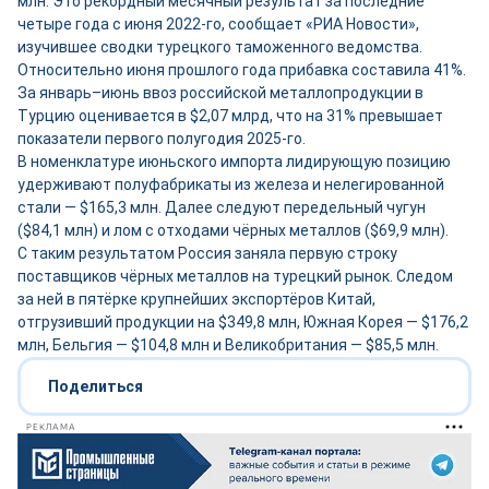
млн. Это рекордный месячный результат за последние
четыре года с июня 2022-го, сообщает «РИА Новости»,
изучившее сводки турецкого таможенного ведомства.
Относительно июня прошлого года прибавка составила 41%.
За январь–июнь ввоз российской металлопродукции в
Турцию оценивается в $2,07 млрд, что на 31% превышает
показатели первого полугодия 2025-го.
В номенклатуре июньского импорта лидирующую позицию
удерживают полуфабрикаты из железа и нелегированной
стали — $165,3 млн. Далее следуют передельный чугун
($84,1 млн) и лом с отходами чёрных металлов ($69,9 млн).
С таким результатом Россия заняла первую строку
поставщиков чёрных металлов на турецкий рынок. Следом
за ней в пятёрке крупнейших экспортёров Китай,
отгрузивший продукции на $349,8 млн, Южная Корея — $176,2
млн, Бельгия — $104,8 млн и Великобритания — $85,5 млн.
Поделиться
РЕКЛАМА