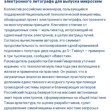
электронного литографа для выпуска микросхем
Коллектив российских инженеров, пользующийся
поддержкой Национальной технологической инициативы,
обнародовал проект электронного литографа, построенного
на многолучевом принципе. Ключевое отличие от
традиционных схем — мультикатод, испускающий не
одиночный пучок электронов, а целую матрицу лучей.
Согласно вычислениям авторов, это сжимает
продолжительность экспонирования одной кремниевой
подложки с полутора-двух недель до 5–7 минут — примерно
в три тысячи раз, сообщают «Известия».
Руководитель разработки Евгений Гиваргизов уточнил
изданию, что технология мультикатода уже воплощена в
железе и применена на практике. Он указал, что в
заграничных аналогах множественные лучи получают
делением единственного исходного пучка при помощи
громоздкой системы зеркал и бланкирующих затворов.
Российский подход базируется на массиве автономных
эмиттеров электронов, сформированных на общей пластине.
Такая архитектура, по оценке разработчиков, сулит
удешевление самой машины и менее жёсткие запросы к