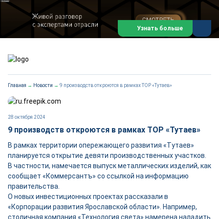
#подкаст_добывающей
Узнать больше
Главная
→
Новости
→
9 производств откроются в рамках ТОР «Тутаев»
28 октября 2024
9 производств откроются в рамках ТОР «Тутаев»
В рамках территории опережающего развития «Тутаев»
планируется открытие девяти производственных участков.
В частности, намечается выпуск металлических изделий, как
сообщает «Коммерсантъ» со ссылкой на информацию
правительства.
О новых инвестиционных проектах рассказали в
«Корпорации развития Ярославской области». Например,
столичная компания «Технология света» намерена наладить