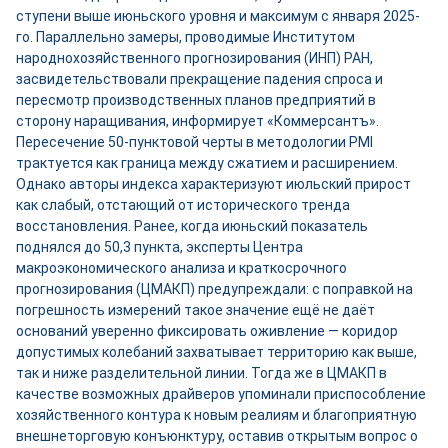
ступени выше июньского уровня и максимум с января 2025-
го. Параллельно замеры, проводимые Институтом
народнохозяйственного прогнозирования (ИНП) РАН,
засвидетельствовали прекращение падения спроса и
пересмотр производственных планов предприятий в
сторону наращивания, информирует «Коммерсантъ».
Пересечение 50-пунктовой черты в методологии PMI
трактуется как граница между сжатием и расширением.
Однако авторы индекса характеризуют июльский прирост
как слабый, отстающий от исторического тренда
восстановления. Ранее, когда июньский показатель
поднялся до 50,3 пункта, эксперты Центра
макроэкономического анализа и краткосрочного
прогнозирования (ЦМАКП) предупреждали: с поправкой на
погрешность измерений такое значение ещё не даёт
оснований уверенно фиксировать оживление — коридор
допустимых колебаний захватывает территорию как выше,
так и ниже разделительной линии. Тогда же в ЦМАКП в
качестве возможных драйверов упоминали приспособление
хозяйственного контура к новым реалиям и благоприятную
внешнеторговую конъюнктуру, оставив открытым вопрос о