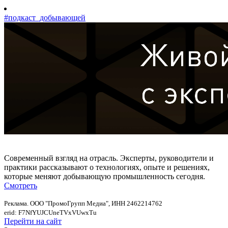
#подкаст_добывающей
Современный взгляд на отрасль. Эксперты, руководители и
практики рассказывают о технологиях, опыте и решениях,
которые меняют добывающую промышленность сегодня.
Смотреть
Реклама. ООО "ПромоГрупп Медиа", ИНН 2462214762
erid: F7NfYUJCUneTVxVUwxTu
Перейти на сайт