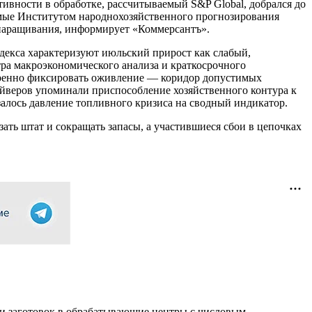
ивности в обработке, рассчитываемый S&P Global, добрался до
димые Институтом народнохозяйственного прогнозирования
 наращивания, информирует «Коммерсантъ».
декса характеризуют июльский прирост как слабый,
тра макроэкономического анализа и краткосрочного
еренно фиксировать оживление — коридор допустимых
айверов упоминали приспособление хозяйственного контура к
алось давление топливного кризиса на сводный индикатор.
ать штат и сокращать запасы, а участившиеся сбои в цепочках
ки заготовок в обрабатывающие центры с числовым