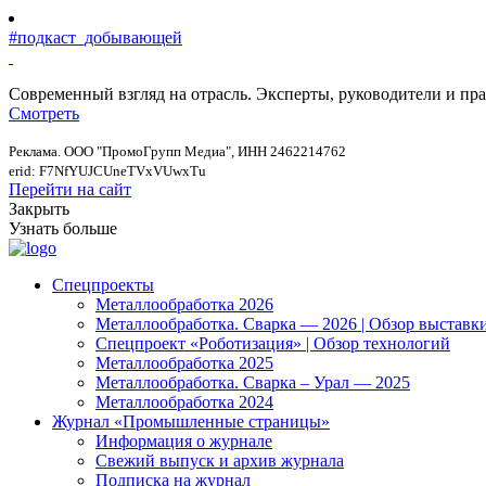
#подкаст_добывающей
Современный взгляд на отрасль. Эксперты, руководители и п
Смотреть
Реклама. ООО "ПромоГрупп Медиа", ИНН 2462214762
erid: F7NfYUJCUneTVxVUwxTu
Перейти на сайт
Закрыть
Узнать больше
Спецпроекты
Металлообработка 2026
Металлообработка. Сварка — 2026 | Обзор выставк
Спецпроект «Роботизация» | Обзор технологий
Металлообработка 2025
Металлообработка. Сварка – Урал — 2025
Металлообработка 2024
Журнал «Промышленные страницы»
Информация о журнале
Свежий выпуск и архив журнала
Подписка на журнал