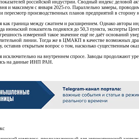
показателей российской индустрии. Сводный индекс деловой акт
овня и максимум с января 2025-го. Параллельно замеры, прово
 и пересмотр производственных планов предприятий в сторону
я как граница между сжатием и расширением. Однако авторы ин
гда июньский показатель поднялся до 50,3 пункта, эксперты Цен
решность измерений такое значение ещё не даёт оснований ув
делительной линии. Тогда же в ЦМАКП в качестве возможных др
 оставив открытым вопрос о том, насколько существенным оказ
я исключительно на внутреннем спросе. Заводы продолжают урез
аясь на данные ИНП РАН.
екс
ческий комплекс, предназначенный для автоматической загруз