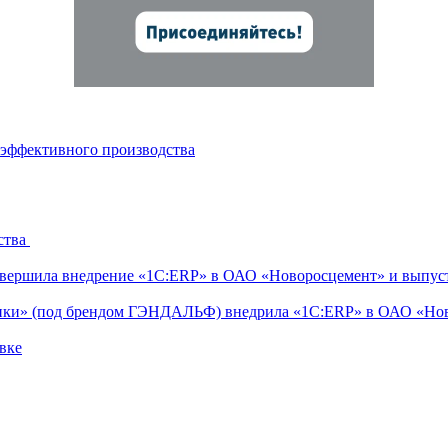
 эффективного производства
ства
ершила внедрение «1С:ERP» в ОАО «Новоросцемент» и выпуст
тики» (под брендом ГЭНДАЛЬФ) внедрила «1С:ERP» в ОАО «Но
вке