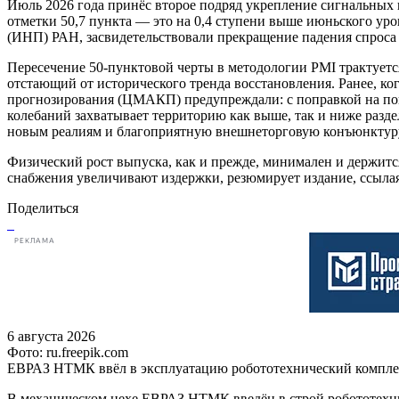
Июль 2026 года принёс второе подряд укрепление сигнальных 
отметки 50,7 пункта — это на 0,4 ступени выше июньского ур
(ИНП) РАН, засвидетельствовали прекращение падения спроса
Пересечение 50-пунктовой черты в методологии PMI трактуетс
отстающий от исторического тренда восстановления. Ранее, ко
прогнозирования (ЦМАКП) предупреждали: с поправкой на пог
колебаний захватывает территорию как выше, так и ниже раз
новым реалиям и благоприятную внешнеторговую конъюнктуру,
Физический рост выпуска, как и прежде, минимален и держитс
снабжения увеличивают издержки, резюмирует издание, ссыл
Поделиться
РЕКЛАМА
6 августа 2026
Фото: ru.freepik.com
ЕВРАЗ НТМК ввёл в эксплуатацию робототехнический компл
В механическом цехе ЕВРАЗ НТМК введён в строй робототехни