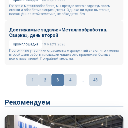
Говоря о металлообработке, мы прежде всего подразумеваем
станки и обрабатывающие центры. Однако ни одна выставка,
посвящённая этой тематике, не обходится без...
Достижимые задачи: «Металлообработка.
Сварка», день второй
Промплощадка
19 марта 2026
Постоянные участники отраслевых мероприятий знают, что именно
второй день работы площадки чаще всего привлекает больше
всего посетителей. По крайней мере, на...
Пагинация
1
2
3
4
…
43
записей
Рекомендуем