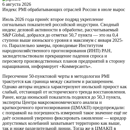
6 августа 2026
Индекс PMI обрабатывающих отраслей России в июле вырос
Июль 2026 года принёс второе подряд укрепление
сигнальных показателей российской индустрии. Сводный
индекс деловой активности в обработке, рассчитываемый
S&P Global, добрался до отметки 50,7 пункта — это на 0,4
ступени выше июньского уровня и максимум с января 2025-
го. Параллельно замеры, проводимые Институтом
народнохозяйственного прогнозирования (ИНП) РАН,
засвидетельствовали прекращение падения спроса и
пересмотр производственных планов предприятий в сторону
наращивания, информирует «Коммерсантъ».
Пересечение 50-пунктовой черты в методологии PMI
трактуется как граница между сжатием и расширением.
Однако авторы индекса характеризуют июльский прирост как
слабый, отстающий от исторического тренда восстановления.
Ранее, когда июньский показатель поднялся до 50,3 пункта,
эксперты Центра макроэкономического анализа и
краткосрочного прогнозирования (ЦМАКП) предупреждали:
с поправкой на погрешность измерений такое значение ещё не
даёт оснований уверенно фиксировать оживление — коридор
допустимых колебаний захватывает территорию как выше,
так и ниже разделительной линии. Тогда же в ЦМАКП в