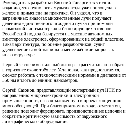
Руководитель разработки Евгений Гиваргизов уточнил
изданию, что технология мультикатода уже воплощена в
железе и применена на практике. Он указал, что в
заграничных аналогах множественные лучи получают
делением единственного исходного пучка при помощи
громоздкой системы зеркал и бланкирующих затворов.
Российский подход базируется на массиве автономных
эмиттеров электронов, сформированных на общей пластине.
Такая архитектура, по оценке разработчиков, сулит
удешевление самой машины и менее жёсткие запросы к
инфраструктуре.
Первый экспериментальный литограф рассчитывают собрать
в горизонте около трёх лет. Установка, как предполагается,
сможет работать с технологическими нормами в диапазоне от
350 нм вплоть до единиц нанометров.
Сергей Сазонов, представляющий экспертный пул НТИ по
направлению микроэлектроники и электронной
промышленности, назвал заложенную в проект концепцию
многообещающей. При благоприятном исходе, отметил он,
решение позволит форсировать производственные цепочки и
сократить критическую зависимость от зарубежного
литографического оборудования.