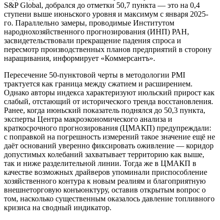
S&P Global, добрался до отметки 50,7 пункта — это на 0,4
ступени выше июньского уровня и максимум с января 2025-
го. Параллельно замеры, проводимые Институтом
народнохозяйственного прогнозирования (ИНП) РАН,
засвидетельствовали прекращение падения спроса и
пересмотр производственных планов предприятий в сторону
наращивания, информирует «Коммерсантъ».
Пересечение 50-пунктовой черты в методологии PMI
трактуется как граница между сжатием и расширением.
Однако авторы индекса характеризуют июльский прирост как
слабый, отстающий от исторического тренда восстановления.
Ранее, когда июньский показатель поднялся до 50,3 пункта,
эксперты Центра макроэкономического анализа и
краткосрочного прогнозирования (ЦМАКП) предупреждали:
с поправкой на погрешность измерений такое значение ещё не
даёт оснований уверенно фиксировать оживление — коридор
допустимых колебаний захватывает территорию как выше,
так и ниже разделительной линии. Тогда же в ЦМАКП в
качестве возможных драйверов упоминали приспособление
хозяйственного контура к новым реалиям и благоприятную
внешнеторговую конъюнктуру, оставив открытым вопрос о
том, насколько существенным оказалось давление топливного
кризиса на сводный индикатор.