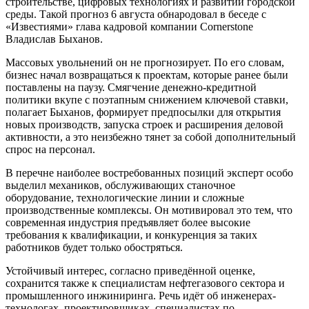
строительстве, цифровых технологиях и развитии городской
среды. Такой прогноз 6 августа обнародовал в беседе с
«Известиями» глава кадровой компании Cornerstone
Владислав Быханов.
Массовых увольнений он не прогнозирует. По его словам,
бизнес начал возвращаться к проектам, которые ранее были
поставлены на паузу. Смягчение денежно-кредитной
политики вкупе с поэтапным снижением ключевой ставки,
полагает Быханов, формирует предпосылки для открытия
новых производств, запуска строек и расширения деловой
активности, а это неизбежно тянет за собой дополнительный
спрос на персонал.
В перечне наиболее востребованных позиций эксперт особо
выделил механиков, обслуживающих станочное
оборудование, технологические линии и сложные
производственные комплексы. Он мотивировал это тем, что
современная индустрия предъявляет более высокие
требования к квалификации, и конкуренция за таких
работников будет только обостряться.
Устойчивый интерес, согласно приведённой оценке,
сохранится также к специалистам нефтегазового сектора и
промышленного инжиниринга. Речь идёт об инженерах-
технологах, проектировщиках, специалистах по