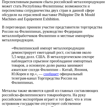
Перспективным рынком сбыта российской металлопродукции
может стать Республика Филиппины: возможности и
перспективы сотрудничества двух стран в данной сфере
обсудили на отраслевой выставке Philippine Die & Mould
Machines and Equipement Exhibition.
В переговорах приняли участие представители торгпредства
России на Филиппинах, руководство Федерации
металлообработчиков Филиппин и местные импортёры
металлопродукции.
«Филиппинский импорт металлопродукции
демонстрирует ежегодный рост, составляя около
5,5 млрд долл. США. В металлургическом секторе
наблюдается серьезное преобладание импортных
товаров, а основную долю рынка занимают
азиатские соседи Филиппин – Китай, Япония,
Ю.Корея и пр.», —
сообщает
официальный
телеграм-канал Торгпредства России на
Филиппинах.
Металлы также являются одной из главных составляющих
российско-филиппинского товарооборота. На руку
российским экспортёрам играет и тот факт, что в этом
островном государстве отсутствует собственное