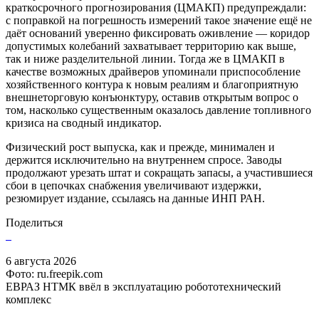
краткосрочного прогнозирования (ЦМАКП) предупреждали:
с поправкой на погрешность измерений такое значение ещё не
даёт оснований уверенно фиксировать оживление — коридор
допустимых колебаний захватывает территорию как выше,
так и ниже разделительной линии. Тогда же в ЦМАКП в
качестве возможных драйверов упоминали приспособление
хозяйственного контура к новым реалиям и благоприятную
внешнеторговую конъюнктуру, оставив открытым вопрос о
том, насколько существенным оказалось давление топливного
кризиса на сводный индикатор.
Физический рост выпуска, как и прежде, минимален и
держится исключительно на внутреннем спросе. Заводы
продолжают урезать штат и сокращать запасы, а участившиеся
сбои в цепочках снабжения увеличивают издержки,
резюмирует издание, ссылаясь на данные ИНП РАН.
Поделиться
6 августа 2026
Фото: ru.freepik.com
ЕВРАЗ НТМК ввёл в эксплуатацию робототехнический
комплекс