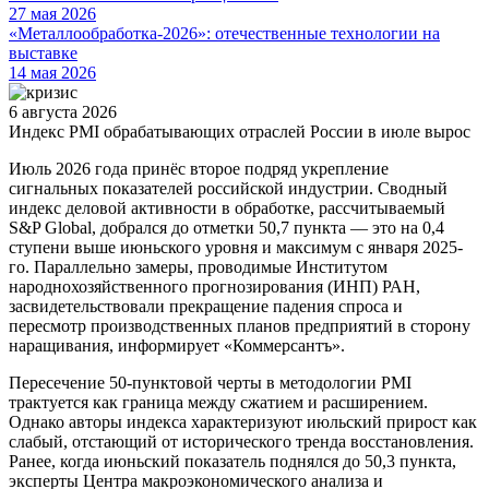
27 мая 2026
«Металлообработка-2026»: отечественные технологии на
выставке
14 мая 2026
6 августа 2026
Индекс PMI обрабатывающих отраслей России в июле вырос
Июль 2026 года принёс второе подряд укрепление
сигнальных показателей российской индустрии. Сводный
индекс деловой активности в обработке, рассчитываемый
S&P Global, добрался до отметки 50,7 пункта — это на 0,4
ступени выше июньского уровня и максимум с января 2025-
го. Параллельно замеры, проводимые Институтом
народнохозяйственного прогнозирования (ИНП) РАН,
засвидетельствовали прекращение падения спроса и
пересмотр производственных планов предприятий в сторону
наращивания, информирует «Коммерсантъ».
Пересечение 50-пунктовой черты в методологии PMI
трактуется как граница между сжатием и расширением.
Однако авторы индекса характеризуют июльский прирост как
слабый, отстающий от исторического тренда восстановления.
Ранее, когда июньский показатель поднялся до 50,3 пункта,
эксперты Центра макроэкономического анализа и