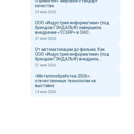
«Приматек»: мировой стандарт
качества
29 мая 2026
ООО «Индустрия информатики» (под
брендом ГЭНДАЛЬФ) завершила
внедрение «1С:ERP» в ОАО
«Новоросцемент» и выпустил фильм о
27 мая 2026
проекте
От автоматизации до фильма. Как
ООО «Индустрия информатики» (под
брендом ГЭНДАЛЬФ) внедрила
«1С:ERP» в ОАО «Новоросцемент»
27 мая 2026
«Металлообработка-2026»:
отечественные технологии на
выставке
14 мая 2026