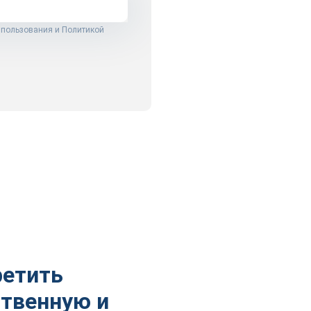
 пользования
и
Политикой
ретить
ственную и