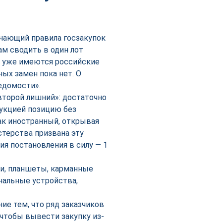
чающий правила госзакупок
ам сводить в один лот
х уже имеются российские
ных замен пока нет. О
едомости».
второй лишний»: достаточно
дукцией позицию без
как иностранный, открывая
стерства призвана эту
я постановления в силу — 1
ки, планшеты, карманные
альные устройства,
е тем, что ряд заказчиков
чтобы вывести закупку из-