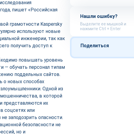
 исследования
года, пишет «Российская
Нашли ошибку?
вой грамотности Kaspersky
Выделите ее мышкой и
нажмите Ctrl + Enter
егулярно используют новые
циальной инженерии, так как
его получить доступ к
Поделиться
обходимо повышать уровень
и — обучать персонал типам
жению поддельных сайтов.
ь о новых способах
 злоумышленники. Одной из
 мошенничества, в которой
и представляются их
 в соцсетях или
 не заподозрить опасности.
мационной безопасности не
ессий, но и