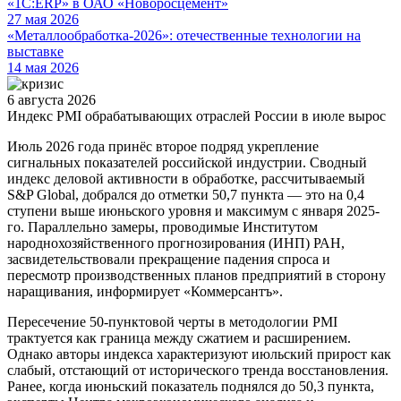
«1С:ERP» в ОАО «Новоросцемент»
27 мая 2026
«Металлообработка-2026»: отечественные технологии на
выставке
14 мая 2026
6 августа 2026
Индекс PMI обрабатывающих отраслей России в июле вырос
Июль 2026 года принёс второе подряд укрепление
сигнальных показателей российской индустрии. Сводный
индекс деловой активности в обработке, рассчитываемый
S&P Global, добрался до отметки 50,7 пункта — это на 0,4
ступени выше июньского уровня и максимум с января 2025-
го. Параллельно замеры, проводимые Институтом
народнохозяйственного прогнозирования (ИНП) РАН,
засвидетельствовали прекращение падения спроса и
пересмотр производственных планов предприятий в сторону
наращивания, информирует «Коммерсантъ».
Пересечение 50-пунктовой черты в методологии PMI
трактуется как граница между сжатием и расширением.
Однако авторы индекса характеризуют июльский прирост как
слабый, отстающий от исторического тренда восстановления.
Ранее, когда июньский показатель поднялся до 50,3 пункта,