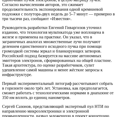
Согласно вычислениям авторов, это сжимает
продолжительность экспонирования одной кремниевой
подложки с полутора-двух недель до 5–7 минут — примерно в
три тысячи раз, сообщают «Известия».
Руководитель разработки Евгений Гиваргизов уточнил
изданию, что технология мультикатода уже воплощена в
железе и применена на практике. Он указал, что в
заграничных аналогах множественные лучи получают
делением единственного исходного пучка при помощи
громоздкой системы зеркал и бланкирующих затворов.
Российский подход базируется на массиве автономных
эмиттеров электронов, сформированных на общей пластине.
Такая архитектура, по оценке разработчиков, сулит
удешевление самой машины и менее жёсткие запросы к
инфраструктуре.
Первый экспериментальный литограф рассчитывают собрать
в горизонте около трёх лет. Установка, как предполагается,
сможет работать с технологическими нормами в диапазоне от
350 нм вплоть до единиц нанометров.
Сергей Сазонов, представляющий экспертный пул НТИ по
направлению микроэлектроники и электронной
промышленности, назвал заложенную в проект концепцию