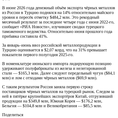
В июне 2026 года денежный объём экспорта чёрных металлов
из России в Турцию поднялся на 14% относительно майского
уровня и пересёк отметку $484,2 млн. Это рекордный
месячный результат за последние четыре года с июня 2022-го,
сообщает «РИА Новости», изучившее сводки турецкого
таможенного ведомства. Относительно июня прошлого года
прибавка составила 41%.
За январь–июнь ввоз российской металлопродукции в
Турцию оценивается в $2,07 млрд, что на 31% превышает
показатели первого полугодия 2025-го.
В номенклатуре июньского импорта лидирующую позицию
удерживают полуфабрикаты из железа и нелегированной
стали — $165,3 млн. Далее следуют передельный чугун ($84,1
млн) и лом с отходами чёрных металлов ($69,9 млн).
С таким результатом Россия заняла первую строку
поставщиков чёрных металлов на турецкий рынок. Следом за
ней в пятёрке крупнейших экспортёров Китай, отгрузивший
продукции на $349,8 млн, Южная Корея — $176,2 млн,
Бельгия — $104,8 млн и Великобритания — $85,5 млн.
Поделиться