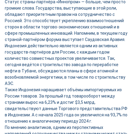
Статус страны-партнёра «Иннопром» — больше, чем просто
громкие слова. Государства, выступающие в этой роли,
обладают приоритетным правом на сотрудничество с
Россией. Это способствует укреплению взаимоотношений
сторон в области торгово-экономических отношений и в
сфере промышленных инноваций. Напомним, в текущем году
страной-партнёром форума выступает Саудовская Аравия.
Индонезия действительно является одним из активных
государств-партнёров для России, с каждым годом
количество совместных проектов увеличивается. Так,
сегодня ведётся строительство завода по переработке
нефти в Тубане, обсуждаются планы в сфере атомной и
возобновляемой энергетики, в том числе по строительству
АЭС.
Также Индонезия наращивает объёмы импортируемых из
России товаров. За прошлый год товарооборот между
странами вырос на 6,23% и достиг $3,5 млрд,
свидетельствуют данные Торгового представительства РФ
в Индонезии. А с начала 2025 года он увеличился на 93,7% по
отношению к аналогичному периоду 2024 г.
По мнению аналитиков, одним из перспективных
направлений сотрудничества между странами может стать