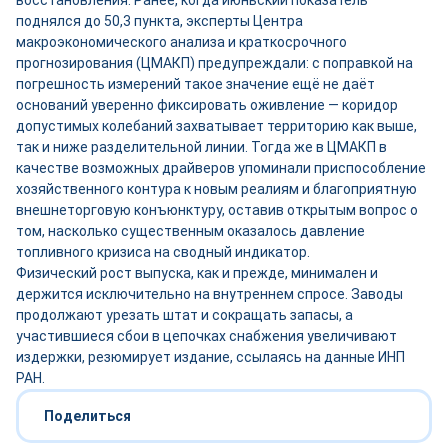
восстановления. Ранее, когда июньский показатель
поднялся до 50,3 пункта, эксперты Центра
макроэкономического анализа и краткосрочного
прогнозирования (ЦМАКП) предупреждали: с поправкой на
погрешность измерений такое значение ещё не даёт
оснований уверенно фиксировать оживление — коридор
допустимых колебаний захватывает территорию как выше,
так и ниже разделительной линии. Тогда же в ЦМАКП в
качестве возможных драйверов упоминали приспособление
хозяйственного контура к новым реалиям и благоприятную
внешнеторговую конъюнктуру, оставив открытым вопрос о
том, насколько существенным оказалось давление
топливного кризиса на сводный индикатор.
Физический рост выпуска, как и прежде, минимален и
держится исключительно на внутреннем спросе. Заводы
продолжают урезать штат и сокращать запасы, а
участившиеся сбои в цепочках снабжения увеличивают
издержки, резюмирует издание, ссылаясь на данные ИНП
РАН.
Поделиться