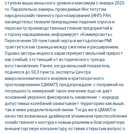
ступени выше июньского уровня и максимум с января 2025-
го. Параллельно замеры, проводимые Институтом
народнохозяйственного прогнозирования (ИНП) РАН,
засвидетельствовали прекращение падения спроса и
пересмотр производственных планов предприятий в
сторону наращивания, информирует «Коммерсантъ».
Пересечение 50-пунктовой черты в методологии PMI
трактуется как граница между сжатием и расширением.
Однако авторы индекса характеризуют июльский прирост
как слабый, отстающий от исторического тренда
восстановления. Ранее, когда июньский показатель
поднялся до 50,3 пункта, эксперты Центра
макроэкономического анализа и краткосрочного
прогнозирования (ЦМАКП) предупреждали: с поправкой на
погрешность измерений такое значение ещё не даёт
оснований уверенно фиксировать оживление — коридор
допустимых колебаний захватывает территорию как выше,
так и ниже разделительной линии. Тогда же в ЦМАКП в
качестве возможных драйверов упоминали приспособление
хозяйственного контура к новым реалиям и благоприятную
внешнеторговую конъюнктуру, оставив открытым вопрос о