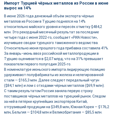
Импорт Турцией чёрных металлов из России в июне
вырос на 14%
В июне 2026 года денежный объём экспорта чёрных
металлов из России в Турцию поднялся на 14%
относительно майского уровня и пересёк отметку $484,2
млн. Это рекордный месячный результат за последние
четыре года с июня 2022-го, сообщает «РИА Новости»,
изучившее сводки турецкого таможенного ведомства.
Относительно июня прошлого года прибавка составила 41%.
За январь–июнь ввоз российской металлопродукции в
Турцию оценивается в $2,07 млрд, что на 31% превышает
показатели первого полугодия 2025-го.
В номенклатуре июньского импорта лидирующую позицию
удерживают полуфабрикаты из железа и нелегированной
стали — $165,3 млн. Далее следуют передельный чугун
($84,1 млн) и лом с отходами чёрных металлов ($69,9 млн).
С таким результатом Россия заняла первую строку
поставщиков чёрных металлов на турецкий рынок. Следом
за ней в пятёрке крупнейших экспортёров Китай,
отгрузивший продукции на $349,8 млн, Южная Корея — $176,2
млн, Бельгия — $104,8 млн и Великобритания — $85,5 млн.