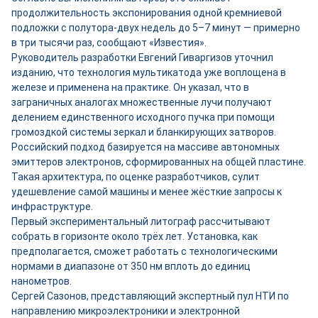
продолжительность экспонирования одной кремниевой
подложки с полутора-двух недель до 5–7 минут — примерно
в три тысячи раз, сообщают «Известия».
Руководитель разработки Евгений Гиваргизов уточнил
изданию, что технология мультикатода уже воплощена в
железе и применена на практике. Он указал, что в
заграничных аналогах множественные лучи получают
делением единственного исходного пучка при помощи
громоздкой системы зеркал и бланкирующих затворов.
Российский подход базируется на массиве автономных
эмиттеров электронов, сформированных на общей пластине.
Такая архитектура, по оценке разработчиков, сулит
удешевление самой машины и менее жёсткие запросы к
инфраструктуре.
Первый экспериментальный литограф рассчитывают
собрать в горизонте около трёх лет. Установка, как
предполагается, сможет работать с технологическими
нормами в диапазоне от 350 нм вплоть до единиц
нанометров.
Сергей Сазонов, представляющий экспертный пул НТИ по
направлению микроэлектроники и электронной