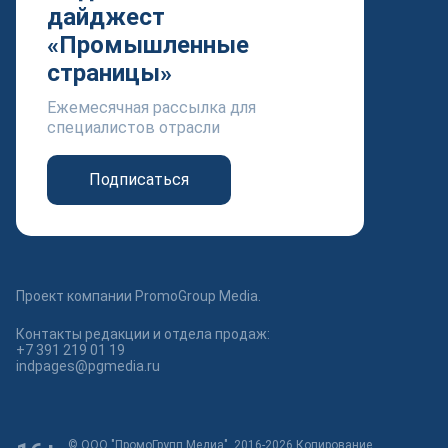
дайджест
«Промышленные
страницы»
Ежемесячная рассылка для
специалистов отрасли
Подписаться
Проект компании PromoGroup Media.
Контакты редакции и отдела продаж:
+7 391 219 01 19
indpages@pgmedia.ru
© ООО "ПромоГрупп Медиа", 2016-2026 Копирование