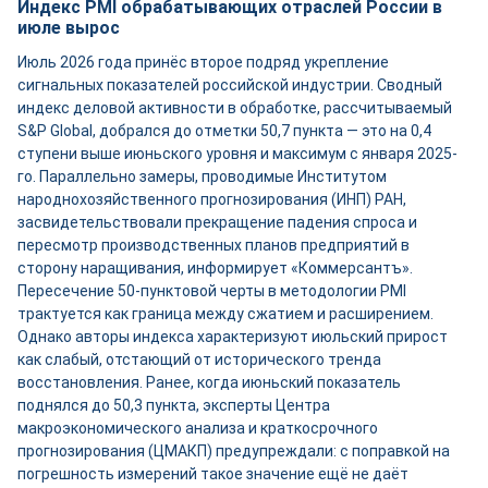
Индекс PMI обрабатывающих отраслей России в
июле вырос
Июль 2026 года принёс второе подряд укрепление
сигнальных показателей российской индустрии. Сводный
индекс деловой активности в обработке, рассчитываемый
S&P Global, добрался до отметки 50,7 пункта — это на 0,4
ступени выше июньского уровня и максимум с января 2025-
го. Параллельно замеры, проводимые Институтом
народнохозяйственного прогнозирования (ИНП) РАН,
засвидетельствовали прекращение падения спроса и
пересмотр производственных планов предприятий в
сторону наращивания, информирует «Коммерсантъ».
Пересечение 50-пунктовой черты в методологии PMI
трактуется как граница между сжатием и расширением.
Однако авторы индекса характеризуют июльский прирост
как слабый, отстающий от исторического тренда
восстановления. Ранее, когда июньский показатель
поднялся до 50,3 пункта, эксперты Центра
макроэкономического анализа и краткосрочного
прогнозирования (ЦМАКП) предупреждали: с поправкой на
погрешность измерений такое значение ещё не даёт