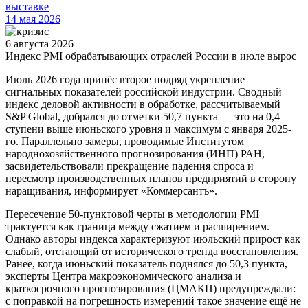
выставке
14 мая 2026
6 августа 2026
Индекс PMI обрабатывающих отраслей России в июле вырос
Июль 2026 года принёс второе подряд укрепление
сигнальных показателей российской индустрии. Сводный
индекс деловой активности в обработке, рассчитываемый
S&P Global, добрался до отметки 50,7 пункта — это на 0,4
ступени выше июньского уровня и максимум с января 2025-
го. Параллельно замеры, проводимые Институтом
народнохозяйственного прогнозирования (ИНП) РАН,
засвидетельствовали прекращение падения спроса и
пересмотр производственных планов предприятий в сторону
наращивания, информирует «Коммерсантъ».
Пересечение 50-пунктовой черты в методологии PMI
трактуется как граница между сжатием и расширением.
Однако авторы индекса характеризуют июльский прирост как
слабый, отстающий от исторического тренда восстановления.
Ранее, когда июньский показатель поднялся до 50,3 пункта,
эксперты Центра макроэкономического анализа и
краткосрочного прогнозирования (ЦМАКП) предупреждали:
с поправкой на погрешность измерений такое значение ещё не