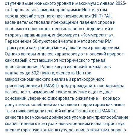
ступени выше июньского уровня и максимум с января 2025-
го. Параллельно замеры, проводимые Институтом
народнохозяйственного прогнозирования (ИНП) РАН,
засвидетельствовали прекращение падения спроса и
пересмотр производственных планов предприятий в
сторону наращивания, информирует «Коммерсантъ».
Пересечение 50-пунктовой черты в методологии PMI
трактуется как граница между сжатием и расширением.
Однако авторы индекса характеризуют июльский прирост
как слабый, отстающий от исторического тренда
восстановления. Ранее, когда июньский показатель
поднялся до 50,3 пункта, эксперты Центра
макроэкономического анализа и краткосрочного
прогнозирования (ЦМАКП) предупреждали: с поправкой на
погрешность измерений такое значение ещё не даёт
оснований уверенно фиксировать оживление — коридор
допустимых колебаний захватывает территорию как выше,
так и ниже разделительной линии. Тогда же в ЦМАКП в
качестве возможных драйверов упоминали приспособление
хозяйственного контура к новым реалиям и благоприятную
внешнеторговую конъюнктуру, оставив открытым вопрос о