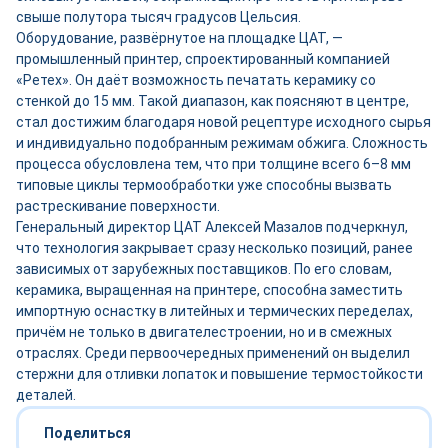
свыше полутора тысяч градусов Цельсия.
Оборудование, развёрнутое на площадке ЦАТ, —
промышленный принтер, спроектированный компанией
«Ретех». Он даёт возможность печатать керамику со
стенкой до 15 мм. Такой диапазон, как поясняют в центре,
стал достижим благодаря новой рецептуре исходного сырья
и индивидуально подобранным режимам обжига. Сложность
процесса обусловлена тем, что при толщине всего 6–8 мм
типовые циклы термообработки уже способны вызвать
растрескивание поверхности.
Генеральный директор ЦАТ Алексей Мазалов подчеркнул,
что технология закрывает сразу несколько позиций, ранее
зависимых от зарубежных поставщиков. По его словам,
керамика, выращенная на принтере, способна заместить
импортную оснастку в литейных и термических переделах,
причём не только в двигателестроении, но и в смежных
отраслях. Среди первоочередных применений он выделил
стержни для отливки лопаток и повышение термостойкости
деталей.
Поделиться