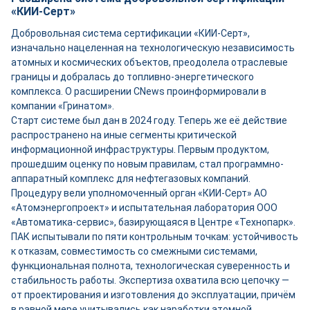
«КИИ-Серт»
Добровольная система сертификации «КИИ-Серт»,
изначально нацеленная на технологическую независимость
атомных и космических объектов, преодолела отраслевые
границы и добралась до топливно-энергетического
комплекса. О расширении CNews проинформировали в
компании «Гринатом».
Старт системе был дан в 2024 году. Теперь же её действие
распространено на иные сегменты критической
информационной инфраструктуры. Первым продуктом,
прошедшим оценку по новым правилам, стал программно-
аппаратный комплекс для нефтегазовых компаний.
Процедуру вели уполномоченный орган «КИИ-Серт» АО
«Атомэнергопроект» и испытательная лаборатория ООО
«Автоматика-сервис», базирующаяся в Центре «Технопарк».
ПАК испытывали по пяти контрольным точкам: устойчивость
к отказам, совместимость со смежными системами,
функциональная полнота, технологическая суверенность и
стабильность работы. Экспертиза охватила всю цепочку —
от проектирования и изготовления до эксплуатации, причём
в равной мере учитывались как наработки атомной